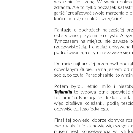
wcale nie jest żoną. W swoich dokład
zdradza. Ale to tylko początek katastr
garść i zrealizować swoje marzenia o po
końcu uda się odnaleźć szczęście?
Fantazje o podróżach najczęściej prz
estetycznie, przyjemnie i czysto. A egz
Tymczasem na miejscu nie zawsze b
rzeczywistością. I chociaż opisywana 
podróżowania, a o tym nie zawsze się m
Do mnie najbardziej przemówił począte
odwołanym ślubie. Sama jestem od n
sobie, co czuła. Paradoksalnie, to właśni
Potem było... letnio, miło i niezo
Tajlandia
to typowa letnia opowieść o
tożsamości. Narracja jest lekka, fabuł
więc złośliwe koleżanki, podłą teśc
oczywiście... tego jedynego.
Finał tej powieści dobrze domyka rozp
zwroty akcji nie stanowią większego z
plusem jest konsekwencja w tytułow