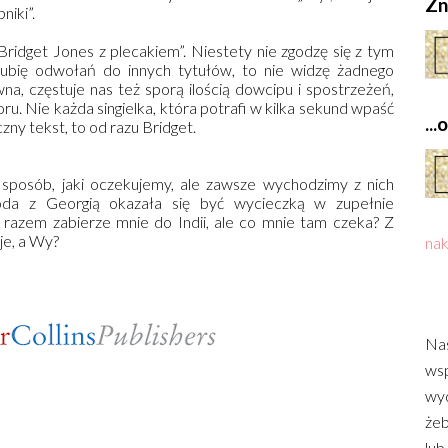
Zn
niki”.
Bridget Jones z plecakiem”. Niestety nie zgodzę się z tym
 lubię odwołań do innych tytułów, to nie widzę żadnego
, częstuje nas też sporą ilością dowcipu i spostrzeżeń,
oru. Nie każda singielka, która potrafi w kilka sekund wpaść
..
czny tekst, to od razu Bridget.
 sposób, jaki oczekujemy, ale zawsze wychodzimy z nich
oda z Georgią okazała się być wycieczką w zupełnie
razem zabierze mnie do Indii, ale co mnie tam czeka? Z
je, a Wy?
nak
Nas
wsp
wyd
żeb
lub