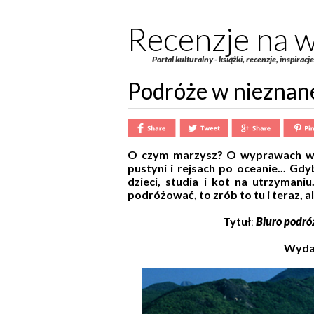
Recenzje na w
Portal kulturalny - książki, recenzje, inspiracj
Podróże w nieznan
O czym marzysz? O wyprawach w n
pustyni i rejsach po oceanie... Gd
dzieci, studia i kot na utrzymani
podróżować, to zrób to tu i teraz, a
Tytuł
:
Biuro podró
Wyda