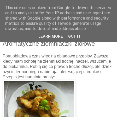
This site uses cookies from Google to deliver its services
Recenzje na widelcu
and to analyze traffic. Your IP address and user-agent are
shared with Google along with performance and security
metrics to ensure quality of service, generate usage
Portal kulturalny - książki, recenzje, inspiracje, konkursy.
statistics, and to detect and address abuse.
LEARN MORE
GOT IT
niedziela, 28 lipca 2013
Aromatyczne ziemniaczki ziołowe
Pora obiadowa czas więc na obiadowe przepisy. Zawsze
kiedy mam ochotę na ziemniaki trochę inaczej, wrzucam je
do piekarnika. Robią się co prawda trochę dłużej, ale dzięki
użyciu termoobiegu nabierają interesującej chrupkości.
Przepis jest banalnie prosty: