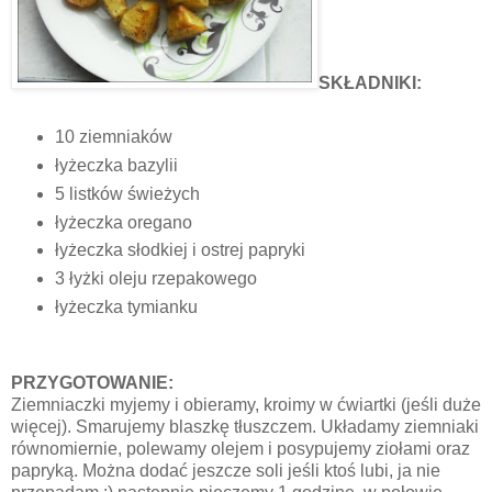
SKŁADNIKI:
10 ziemniaków
łyżeczka bazylii
5 listków świeżych
łyżeczka oregano
łyżeczka słodkiej i ostrej papryki
3 łyżki oleju rzepakowego
łyżeczka tymianku
PRZYGOTOWANIE:
Ziemniaczki myjemy i obieramy, kroimy w ćwiartki (jeśli duże
więcej). Smarujemy blaszkę tłuszczem. Układamy ziemniaki
równomiernie, polewamy olejem i posypujemy ziołami oraz
papryką. Można dodać jeszcze soli jeśli ktoś lubi, ja nie