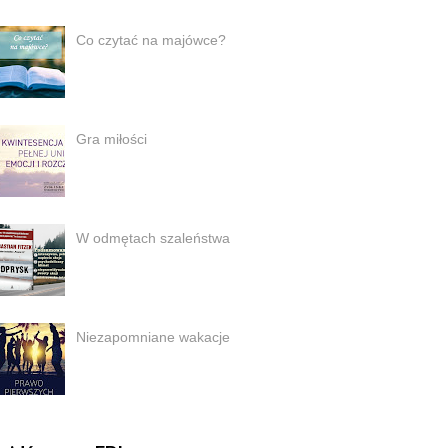
Co czytać na majówce?
Gra miłości
W odmętach szaleństwa
Niezapomniane wakacje