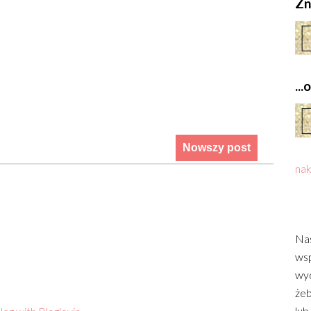
Zn
..
Nowszy post
nak
Nas
wsp
wyd
żeb
lub