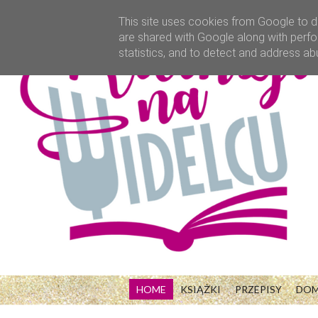
This site uses cookies from Google to de
are shared with Google along with perfo
statistics, and to detect and address ab
HOME
KSIĄŻKI
PRZEPISY
DO