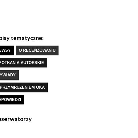
isy tematyczne:
EWSY
O RECENZOWANIU
POTKANIA AUTORSKIE
YWIADY
 PRZYMRUŻENIEM OKA
APOWIEDZI
serwatorzy