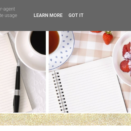
er-agent
ate usage
LEARN MORE
GOT IT