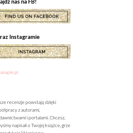
ajdź nas na FB!
.oraz Instagramie
anapie.pl
ze recenzje powstają dzięki
ółpracy z autorami,
awnictwami i portalami. Chcesz,
yśmy napisali o Twojej książce, grze
 produkcie? Napisz na: