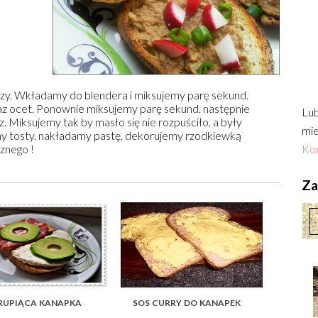
zy. Wkładamy do blendera i miksujemy parę sekund.
az ocet. Ponownie miksujemy parę sekund. następnie
Lub
z. Miksujemy tak by masło się nie rozpuściło, a były
mie
y tosty. nakładamy pastę, dekorujemy rzodkiewką
znego !
Kon
Zac
upiąca kanapka
sos curry do kanapek