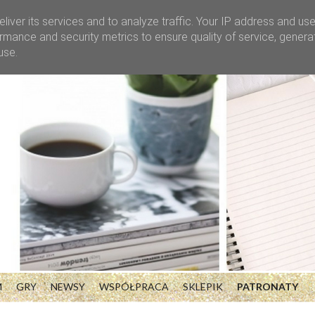
liver its services and to analyze traffic. Your IP address and us
rmance and security metrics to ensure quality of service, gener
use.
M
GRY
NEWSY
WSPÓŁPRACA
SKLEPIK
PATRONATY