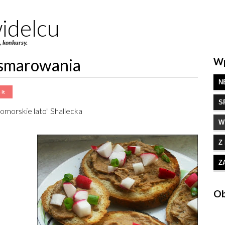
idelcu
e, konkursy.
 smarowania
Wp
N
S
omorskie lato" Shallecka
W
Z
Z
Ob