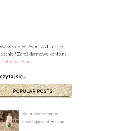
isz kosmetyki Avon? A chcesz je
ć taniej? Załóż darmowe konto na
sultantka Avon
.
zytaj się...
Naturalny szampon
nawilżający od Hristina