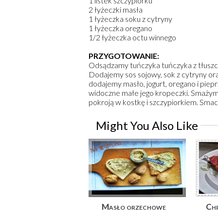
1 listek szczypiorku
2 łyżeczki masła
1 łyżeczka soku z cytryny
1 łyżeczka oregano
1/2 łyżeczka octu winnego
PRZYGOTOWANIE:
Odsądzamy tuńczyka tuńczyka z tłuszc
Dodajemy sos sojowy, sok z cytryny or
dodajemy masło, jogurt, oregano i piepr
widoczne małe jego kropeczki. Smażym
pokroją w kostkę i szczypiorkiem. Smac
Might You Also Like
Masło orzechowe
Chr