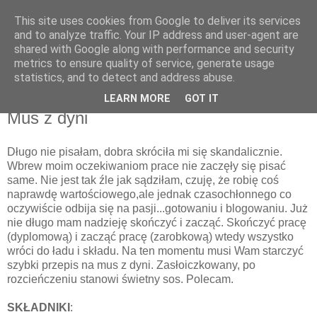
This site uses cookies from Google to deliver its services
Recenzje na widelcu
and to analyze traffic. Your IP address and user-agent are
shared with Google along with performance and security
metrics to ensure quality of service, generate usage
Portal kulturalny - książki, recenzje, inspiracje, konkursy.
statistics, and to detect and address abuse.
LEARN MORE
GOT IT
niedziela, 19 października 2014
Mus z dyni
Długo nie pisałam, dobra skróciła mi się skandalicznie.
Wbrew moim oczekiwaniom prace nie zaczęły się pisać
same. Nie jest tak źle jak sądziłam, czuję, że robię coś
naprawdę wartościowego,ale jednak czasochłonnego co
oczywiście odbija się na pasji...gotowaniu i blogowaniu. Już
nie długo mam nadzieję skończyć i zacząć. Skończyć pracę
(dyplomową) i zacząć pracę (zarobkową) wtedy wszystko
wróci do ładu i składu. Na ten momentu musi Wam starczyć
szybki przepis na mus z dyni. Zasłoiczkowany, po
rozcieńczeniu stanowi świetny sos. Polecam.
SKŁADNIKI
: