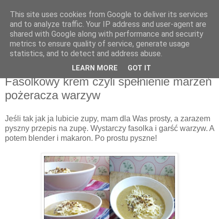
This site uses cookies from Google to deliver its services
Recenzje na widelcu
and to analyze traffic. Your IP address and user-agent are
shared with Google along with performance and security
metrics to ensure quality of service, generate usage
Portal kulturalny - książki, recenzje, inspiracje, konkursy.
statistics, and to detect and address abuse.
LEARN MORE
GOT IT
wtorek, 26 stycznia 2016
Fasolkowy krem czyli spełnienie marzeń
pożeracza warzyw
Jeśli tak jak ja lubicie zupy, mam dla Was prosty, a zarazem
pyszny przepis na zupę. Wystarczy fasolka i garść warzyw. A
potem blender i makaron. Po prostu pyszne!