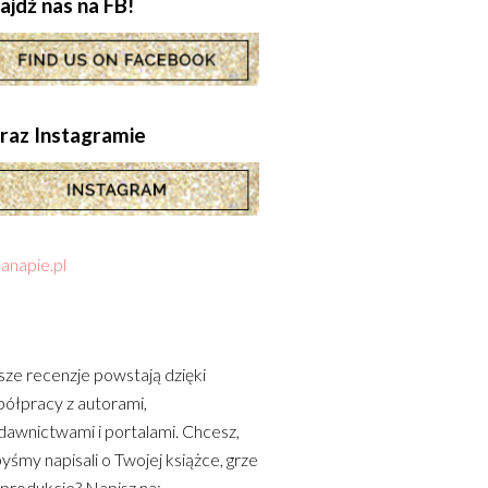
ajdź nas na FB!
.oraz Instagramie
anapie.pl
ze recenzje powstają dzięki
ółpracy z autorami,
awnictwami i portalami. Chcesz,
yśmy napisali o Twojej książce, grze
 produkcie? Napisz na: