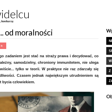
idelcu
e, konkursy.
.. od moralności
Wp
N
S
ego zadaniem jest stać na straży prawa i decydować, co
W
zależny, samodzielny, chroniony immunitetem, nie ulega
cie... tylko w teorii. W praktyce nie raz zdarzały się
Z
dliwości. Czasem jednak największym utrudnieniem są
Z
kt bycia człowiekiem.
Ob