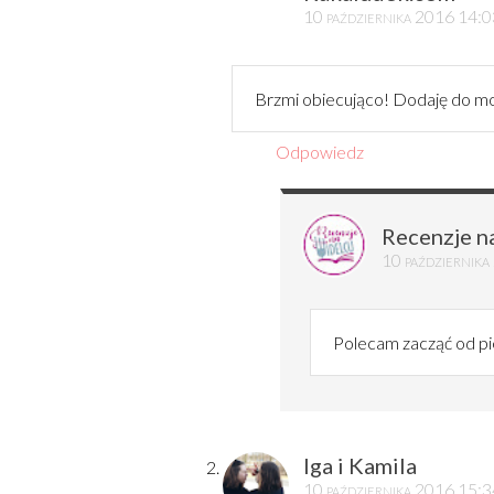
10 października 2016 14:
Brzmi obiecująco! Dodaję do moje
Odpowiedz
Recenzje n
10 październik
Polecam zacząć od pie
Iga i Kamila
10 października 2016 15: