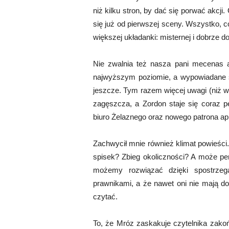
niż kilku stron, by dać się porwać akcj
się już od pierwszej sceny. Wszystko, c
większej układanki: misternej i dobrze 
Nie zwalnia też nasza pani mecenas an
najwyższym poziomie, a wypowiadane sł
jeszcze. Tym razem więcej uwagi (niż 
zagęszcza, a Zordon staje się coraz p
biuro Żelaznego oraz nowego patrona apli
Zachwycił mnie również klimat powieści.
spisek? Zbieg okoliczności? A może perf
możemy rozwiązać dzięki spostrzeg
prawnikami, a że nawet oni nie mają dos
czytać.
To, że Mróz zaskakuje czytelnika zako