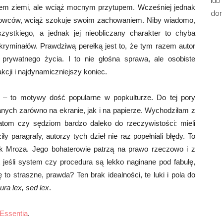
eniem ziemi, ale wciąż mocnym przytupem. Wcześniej jednak
dom
gowców, wciąż szokuje swoim zachowaniem. Niby wiadomo,
ystkiego, a jednak jej nieobliczany charakter to chyba
kryminałów. Prawdziwą perełką jest to, że tym razem autor
 prywatnego życia. I to nie głośna sprawa, ale osobiste
kcji i najdynamiczniejszy koniec.
 – to motywy dość popularne w popkulturze. Do tej pory
nych zarówno na ekranie, jak i na papierze. Wychodziłam z
tom czy sędziom bardzo daleko do rzeczywistości: mieli
y paragrafy, autorzy tych dzieł nie raz popełniali błędy. To
k Mroza. Jego bohaterowie patrzą na prawo rzeczowo i z
jeśli system czy procedura są lekko naginane pod fabułę,
 to straszne, prawda? Ten brak idealności, te luki i pola do
ura lex, sed lex
.
Essentia
.