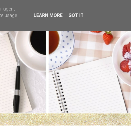
er-agent
ate usage
LEARN MORE
GOT IT