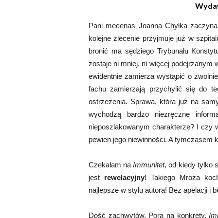
Wyda
Pani mecenas Joanna Chyłka zaczyna 
kolejne zlecenie przyjmuje już w szpitalu
bronić ma sędziego Trybunału Konstytu
zostaje ni mniej, ni więcej podejrzany
ewidentnie zamierza wystąpić o zwolnie
fachu zamierzają przychylić się do 
ostrzeżenia. Sprawa, która już na sam
wychodzą bardzo niezręczne infor
nieposzlakowanym charakterze? I czy w
pewien jego niewinności. A tymczasem k
Czekałam na
Immunitet
, od kiedy tylko
jest
rewelacyjny
!
Takiego Mroza koch
najlepsze w stylu autora! Bez apelacji i b
Dość zachwytów. Pora na konkrety.
Im