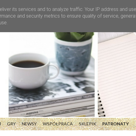
liver its services and to analyze traffic. Your IP address and us
rmance and security metrics to ensure quality of service, gener
use.
M
GRY
NEWSY
WSPÓŁPRACA
SKLEPIK
PATRONATY