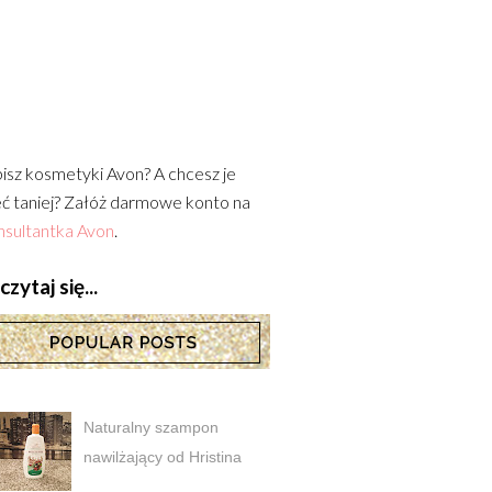
isz kosmetyki Avon? A chcesz je
ć taniej? Załóż darmowe konto na
sultantka Avon
.
zytaj się...
Naturalny szampon
nawilżający od Hristina