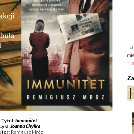
Lub
mie
Kon
Zac
Tytuł
:
Immunitet
Cykl
:
Joanna Chyłka
utor
: Remigiusz Mróz