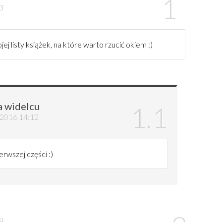
03
j listy książek, na które warto rzucić okiem :)
a widelcu
a 2016 14:12
rwszej części :)
34