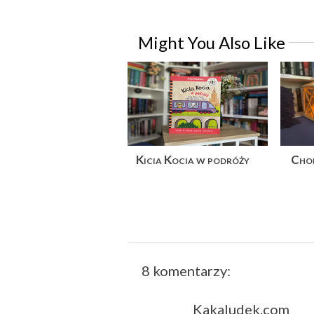
Might You Also Like
Kicia Kocia w podróży
Chop
8 komentarzy:
Kakaludek.com