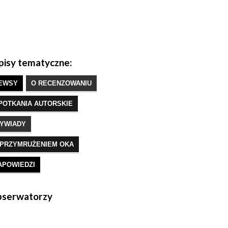
isy tematyczne:
EWSY
O RECENZOWANIU
POTKANIA AUTORSKIE
YWIADY
 PRZYMRUŻENIEM OKA
APOWIEDZI
serwatorzy