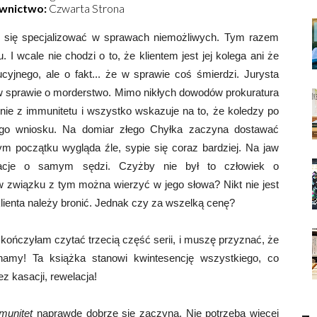
wnictwo
:
Czwarta Strona
się specjalizować w sprawach niemożliwych. Tym razem
. I wcale nie chodzi o to, że klientem jest jej kolega ani że
cyjnego, ale o fakt... że w sprawie coś śmierdzi. Jurysta
m w sprawie o morderstwo. Mimo nikłych dowodów prokuratura
nie z immunitetu i wszystko wskazuje na to, że koledzy po
tego wniosku. Na domiar złego Chyłka zaczyna dostawać
ym początku wygląda źle, sypie się coraz bardziej. Na jaw
macje o samym sędzi. Czyżby nie był to człowiek o
 związku z tym można wierzyć w jego słowa? Nikt nie jest
lienta należy bronić. Jednak czy za wszelką cenę?
 skończyłam czytać trzecią część serii, i muszę przyznać, że
amy! Ta książka stanowi kwintesencję wszystkiego, co
ez kasacji, rewelacja!
munitet
naprawdę dobrze się zaczyna. Nie potrzeba więcej