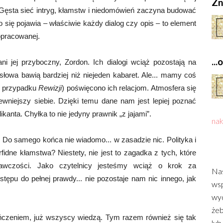
Zn
i. Gęsta sieć intryg, kłamstw i niedomówień zaczyna budować
o się pojawia – właściwie każdy dialog czy opis – to element
dopracowanej.
..
i jej przyboczny, Zordon. Ich dialogi wciąż pozostają na
owa bawią bardziej niż niejeden kabaret. Ale... mamy coś
w przypadku
Rewizji
) poświęcono ich relacjom. Atmosfera się
ewniejszy siebie. Dzięki temu dane nam jest lepiej poznać
kanta. Chyłka to nie jedyny prawnik „z jajami”.
nak
 Do samego końca nie wiadomo... w zasadzie nic. Polityka i
idne kłamstwa? Niestety, nie jest to zagadka z tych, które
awczości. Jako czytelnicy jesteśmy wciąż o krok za
Nas
tępu do pełnej prawdy... nie pozostaje nam nic innego, jak
wsp
wyd
żeb
ńczeniem, już wszyscy wiedzą. Tym razem również się tak
lub