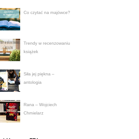
Co czytać na majówce?
Trendy w recenzowaniu
książek
Siła jej piękna –
antologia
Rana – Wojciech
Chmielarz