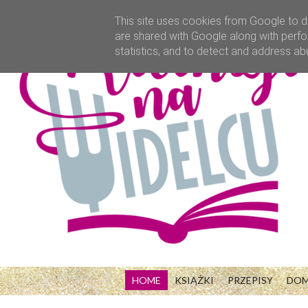
This site uses cookies from Google to de
are shared with Google along with perfo
statistics, and to detect and address ab
HOME
KSIĄŻKI
PRZEPISY
DO