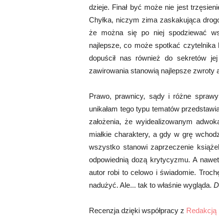
dzieje. Finał być może nie jest trzęsi
Chyłka, niczym zima zaskakująca dro
że można się po niej spodziewać wsz
najlepsze, co może spotkać czytelnika 
dopuścił nas również do sekretów jej
zawirowania stanowią najlepsze zwroty a
Prawo, prawnicy, sądy i różne sprawy
unikałam tego typu tematów przedstawia
założenia, że wyidealizowanym adwoka
miałkie charaktery, a gdy w grę wchodził
wszystko stanowi zaprzeczenie książe
odpowiednią dozą krytycyzmu. A nawet 
autor robi to celowo i świadomie. Trochę
nadużyć. Ale... tak to właśnie wygląda.
D
Recenzja dzięki współpracy z
Redakcją 