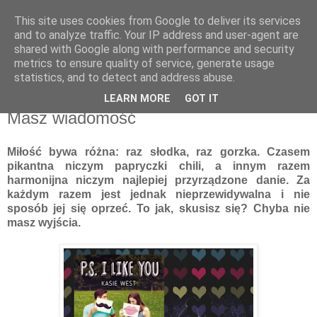
This site uses cookies from Google to deliver its services
Recenzje na widelcu
and to analyze traffic. Your IP address and user-agent are
shared with Google along with performance and security
metrics to ensure quality of service, generate usage
Portal kulturalny - książki, recenzje, inspiracje, konkursy.
statistics, and to detect and address abuse.
LEARN MORE
GOT IT
czwartek, 19 stycznia 2017
Masz wiadomość
Miłość bywa różna: raz słodka, raz gorzka. Czasem
pikantna niczym papryczki chili, a innym razem
harmonijna niczym najlepiej przyrządzone danie. Za
każdym razem jest jednak nieprzewidywalna i nie
sposób jej się oprzeć. To jak, skusisz się? Chyba nie
masz wyjścia.