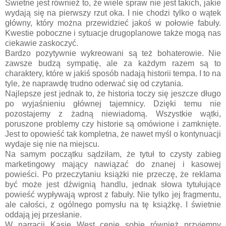
Świetne jest również to, że wiele spraw nie jest takich, jakie
wydają się na pierwszy rzut oka. I nie chodzi tylko o wątek
główny, który można przewidzieć jakoś w połowie fabuły.
Kwestie poboczne i sytuacje drugoplanowe także mogą nas
ciekawie zaskoczyć.
Bardzo pozytywnie wykreowani są też bohaterowie. Nie
zawsze budzą sympatię, ale za każdym razem są to
charaktery, które w jakiś sposób nadają historii tempa. I to na
tyle, że naprawdę trudno oderwać się od czytania.
Najlepsze jest jednak to, że historia toczy się jeszcze długo
po wyjaśnieniu głównej tajemnicy. Dzięki temu nie
pozostajemy z żadną niewiadomą. Wszystkie wątki,
poruszone problemy czy historie są omówione i zamknięte.
Jest to opowieść tak kompletna, że nawet myśl o kontynuacji
wydaje się nie na miejscu.
Na samym początku sądziłam, że tytuł to czysty zabieg
marketingowy mający nawiązać do znanej i kasowej
powieści. Po przeczytaniu książki nie przeczę, że reklama
być może jest dźwignią handlu, jednak słowa tytułujące
powieść wypływają wprost z fabuły. Nie tylko jej fragmentu,
ale całości, z ogólnego pomysłu na tę książkę. I świetnie
oddają jej przesłanie.
W narracji Kasie West cenię sobie również przyjemny