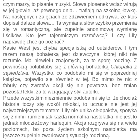
czym marzy, to pisanie muzyki. Słowa piosenek wciąż wirują
w jej głowie, aż pewnego dnia… trafiają na szkolną ławkę.
Na następnych zajęciach ze zdziwieniem odkrywa, że ktoś
dopisał dalsze słowa… Ta wymiana słów szybko przemienia
się w romantyczną, ale zupełnie anonimową wymianę
liścików. Kto jest tajemniczym rozmówcą? I czy Lily
naprawdę chce go poznać?
Kasie West jest chyba specjalistką od outsiderów. I tym
razem naszą bohaterką jest dziewczyna, której nikt nie
rozumie. Ma niewielu znajomych, za to sporę rodzinę. Z
pewnością polubiłaby się z główną bohaterką
Chłopaka z
sąsiedztwa
. Wszystko, co podobało mi się w poprzedniej
książce, pojawiło się również w tej. Bo mimo że nic z
fabuły czy zwrotów akcji się nie powtarza, bez zmian
pozostał lekki, za to wciągający styl autorki.
Przede wszystkim niezmiennie podoba mi się to, że chociaż
historia toczy się wokół miłości, to uczucie nie jest jej
najważniejszym tematem. Lily nie unika chłopaków, spotyka
się z nimi i rumieni jak każda normalna nastolatka, nie jest to
jednak młodzieżowy harlequin. Akcja rozgrywa się na wielu
poziomach, bo poza życiem szkolnym nastolatka ma
jeszcze zupełnie zwariowaną sytuację rodzinną.