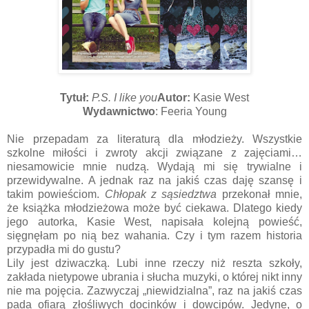
Tytuł:
P.S. I like you
Autor:
Kasie West
Wydawnictwo
: Feeria Young
Nie przepadam za literaturą dla młodzieży. Wszystkie
szkolne miłości i zwroty akcji związane z zajęciami…
niesamowicie mnie nudzą. Wydają mi się trywialne i
przewidywalne. A jednak raz na jakiś czas daję szansę i
takim powieściom.
Chłopak z sąsiedztwa
przekonał mnie,
że książka młodzieżowa może być ciekawa. Dlatego kiedy
jego autorka, Kasie West, napisała kolejną powieść,
sięgnęłam po nią bez wahania. Czy i tym razem historia
przypadła mi do gustu?
Lily jest dziwaczką. Lubi inne rzeczy niż reszta szkoły,
zakłada nietypowe ubrania i słucha muzyki, o której nikt inny
nie ma pojęcia. Zazwyczaj „niewidzialna”, raz na jakiś czas
pada ofiarą złośliwych docinków i dowcipów. Jedyne, o