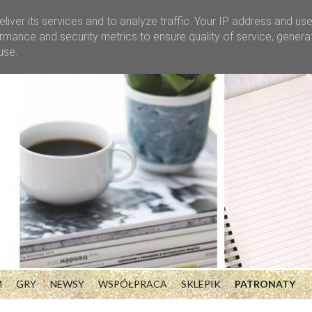
liver its services and to analyze traffic. Your IP address and us
rmance and security metrics to ensure quality of service, gener
use.
M
GRY
NEWSY
WSPÓŁPRACA
SKLEPIK
PATRONATY