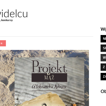
idelcu
e, konkursy.
Wp
N
S
W
Z
Z
Ob