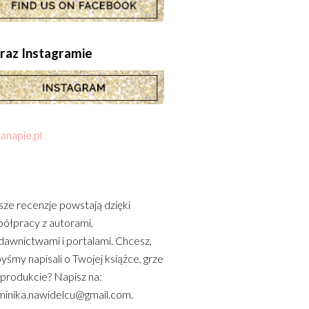
.oraz Instagramie
anapie.pl
ze recenzje powstają dzięki
ółpracy z autorami,
awnictwami i portalami. Chcesz,
yśmy napisali o Twojej książce, grze
 produkcie? Napisz na:
inika.nawidelcu@gmail.com.