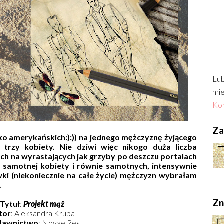
Lub
mie
Kon
Zac
o amerykańskich:):)) na jednego mężczyznę żyjącego
 trzy kobiety. Nie dziwi więc nikogo duża liczba
 ruch na wyrastających jak grzyby po deszczu portalach
t samotnej kobiety i równie samotnych, intensywnie
wki (niekoniecznie na całe życie) mężczyzn wybrałam
.
Zn
Tytuł
:
Projekt mąż
tor
: Aleksandra Krupa
awnictwo
: Novae Res