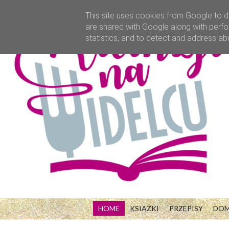
This site uses cookies from Google to de
are shared with Google along with perfo
statistics, and to detect and address ab
HOME
KSIĄŻKI
PRZEPISY
DO