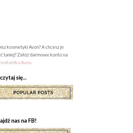
isz kosmetyki Avon? A chcesz je
ć taniej? Załóż darmowe konto na
sultantka Avon
.
zytaj się...
ajdź nas na FB!