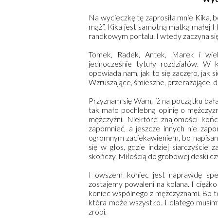
Na wycieczkę tę zaprosiła mnie Kika, 
mąż”. Kika jest samotną matką małej 
randkowym portalu. I wtedy zaczyna się p
Tomek, Radek, Antek, Marek i wiel
jednocześnie tytuły rozdziałów. W k
opowiada nam, jak to się zaczęło, jak s
Wzruszające, śmieszne, przerażające, da
Przyznam się Wam, iż na początku bałam
tak mało pochlebną opinię o mężczyznac
mężczyźni. Niektóre znajomości kończą
zapomnieć, a jeszcze innych nie zap
ogromnym zaciekawieniem, bo napisane
się w głos, gdzie indziej siarczyście 
skończy. Miłością do grobowej deski c
I owszem koniec jest naprawdę spe
zostajemy powaleni na kolana. I ciężk
koniec wspólnego z mężczyznami. Bo to
która może wszystko. I dlatego musimy 
zrobi.