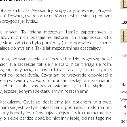
bohaterka książki Aleksandry Krupy zatytułowanej „Projekt
Hani. Pewnego wieczoru z nudów rejestruje się na pewnym
rzygoda jej życia...
..
u innych. To imiona mężczyzn tamże zapoznanych, a
ażdym z nich poznajemy historię ich znajomości. Kika
ię skończyło i co było pomiędzy:):). Te opowieści są różne.
jące do myślenia. Takie jak mężczyźni nas otaczający.
nak
 się, że wynurzenia Kiki jeszcze bardziej pogorszą moją i
h. Na szczęście tak się nie stało. Kice trafiają się różni
 się przyjaźnią, o innych Kika stara się jak najszybciej
omni do końca życia. Czytałam te wszystkie opowieści z
 są w świetny sposób. Tu uroniłam łezkę, tam zaśmiałam
Nas
zaklęłam. I cały czas zastanawiałam się jak ta książka się
zy jeszcze jednym spektakularnym rozstaniem?
wsp
wyd
ktakularny. Czytając dostajemy jak obuchem w głowę,
żeb
o nam się jest po tym zakończeniu podnieść. I mało ma ten
 my kobiety jesteśmy najważniejsze i tylko my mamy siłę,
lub
o siebie bardzo dbać, bo nikt inny lepiej od nas tego nie
dom