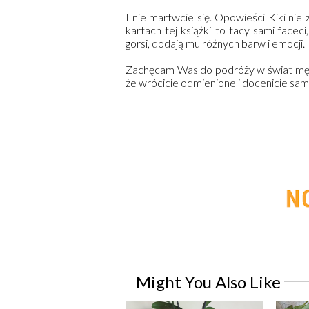
I nie martwcie się. Opowieści Kiki ni
kartach tej książki to tacy sami facec
gorsi, dodają mu różnych barw i emocji.
Zachęcam Was do podróży w świat mężc
że wrócicie odmienione i docenicie sam
Might You Also Like