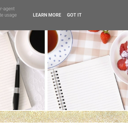
er-agent
ate usage
LEARN MORE
GOT IT