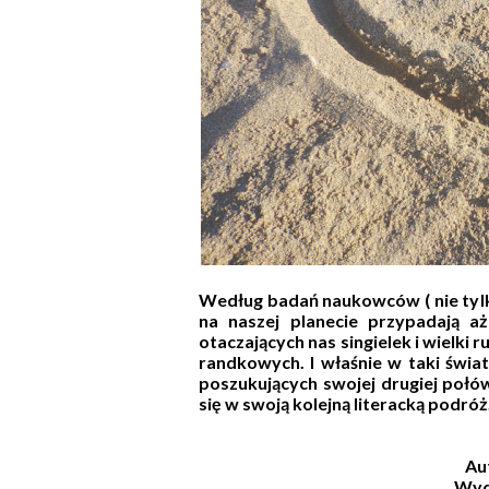
Według badań naukowców ( nie tylk
na naszej planecie przypadają aż
otaczających nas singielek i wielki
randkowych. I właśnie w taki świa
poszukujących swojej drugiej połó
się w swoją kolejną literacką podróż
Au
Wyd