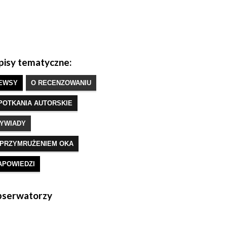
isy tematyczne:
EWSY
O RECENZOWANIU
POTKANIA AUTORSKIE
YWIADY
 PRZYMRUŻENIEM OKA
APOWIEDZI
serwatorzy