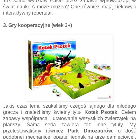
Tak samo wydziały ścisłe przez zabawę wprowadzają w
świat nauki. A może muzea? One również mają ciekawy i
interaktywny repertuar.
3. Gry kooperacyjne (wiek 3+)
Jakiś czas temu szukaliśmy czegoś fajnego dla młodego
gracza i znaleźliśmy świetny tytuł
Kotek Psotek
. Celem
zabawy współpraca i uratowanie wszystkich zwierzątek na
planszy. Sama seria zawiera też inne tytuły. My
przetestowaliśmy również
Park Dinozaurów
, o dość
podobnej mechanice, opartej jednak na grze pamięciowej.