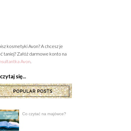
isz kosmetyki Avon? A chcesz je
ć taniej? Załóż darmowe konto na
sultantka Avon
.
zytaj się...
Co czytać na majówce?