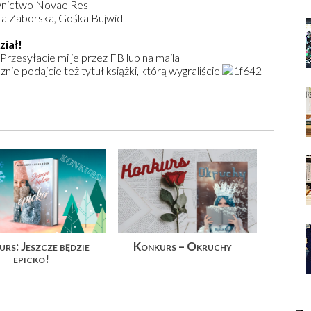
awnictwo Novae Res
ta Zaborska, Gośka Bujwid
ział!
rzesyłacie mi je przez FB lub na maila
e podajcie też tytuł książki, którą wygraliście
rs: Jeszcze będzie
Konkurs – Okruchy
epicko!