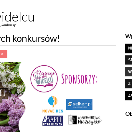
idelcu
e, konkursy.
ch konkursów!
Wp
N
S
W
Z
Z
Ob