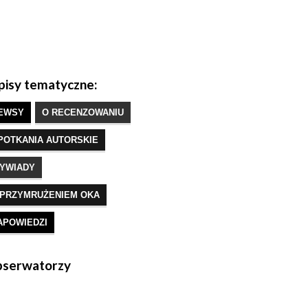
isy tematyczne:
EWSY
O RECENZOWANIU
POTKANIA AUTORSKIE
YWIADY
 PRZYMRUŻENIEM OKA
APOWIEDZI
serwatorzy