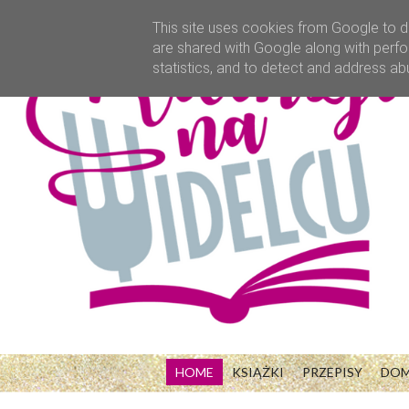
This site uses cookies from Google to de
are shared with Google along with perfo
statistics, and to detect and address ab
HOME
KSIĄŻKI
PRZEPISY
DO