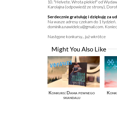
10. "Helvete. Wrota piekieł" od Wyd
Karolajna (odpowiedź ze strony), Doro
Serdecznie gratuluję i dziękuję za ud
Na wasze adresy czekam do 1 tydzień. P
dominika.nawidelcu@gmail.com. Konieczni
Następne konkursy... już wkrótce
Might You Also Like
Konkurs: Dama pewnego
Konku
skandalu