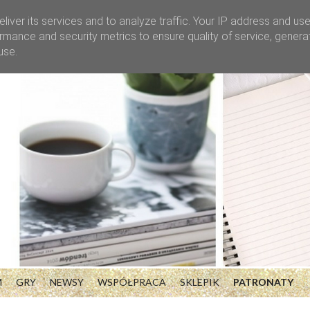
liver its services and to analyze traffic. Your IP address and us
rmance and security metrics to ensure quality of service, gener
use.
M
GRY
NEWSY
WSPÓŁPRACA
SKLEPIK
PATRONATY