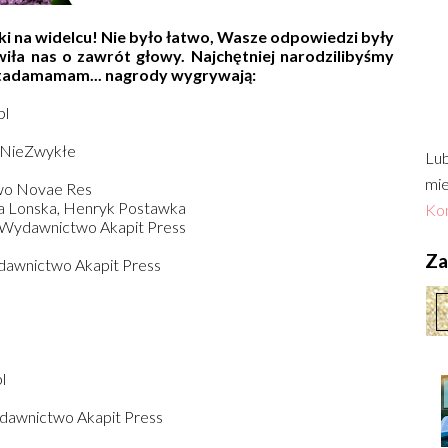
i na widelcu! Nie było łatwo, Wasze odpowiedzi były
wiła nas o zawrót głowy. Najchętniej narodzilibyśmy
... tadamamam... nagrody wygrywają:
pl
 NieZwykłe
Lub
mie
two Novae Res
ta Lonska, Henryk Postawka
Kon
d Wydawnictwo Akapit Press
Zac
ydawnictwo Akapit Press
l
ydawnictwo Akapit Press