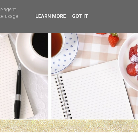
er-agent
ate usage
LEARN MORE
GOT IT