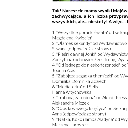
Tak! Nareszcie mamy wyniki Majówk
zachwycające, a ich liczba przypra
wszystkich, ale... niestety! A więc
1. "Wszystkie poranki świata" od selkar.
Magdalena Kwiecień
2. "Ułamek sekundy" od Wydawnictwo
Silwana (odpowiedź ze strony)
3. "Pieśni dawnej Jonki" od Wydawnic
Zaczytana (odpowiedź ze strony), Aga
4. "Od jednego do nieskończoności" o
Joanna Apis
5. "Zabójcza zagadka chemiczki" od W
Dominika Dominika Zdziech
6. "Mediatorka" od Selkar
Hanna Artychowska
7. "Trafiona, zatopiona" od Akapit Press
Aleksandra Miczek
8. "Czas krwawego księżyca" od Selkar.p
Anna (odpowiedź ze strony)
9. "Natka, Koko i lampa Aladyna" od W
Marzena Jaroszek