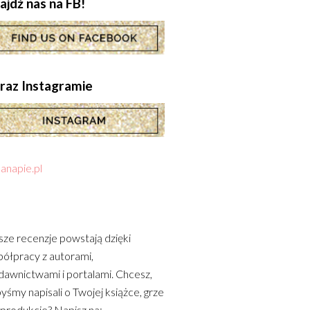
ajdź nas na FB!
.oraz Instagramie
anapie.pl
ze recenzje powstają dzięki
ółpracy z autorami,
awnictwami i portalami. Chcesz,
yśmy napisali o Twojej książce, grze
 produkcie? Napisz na: