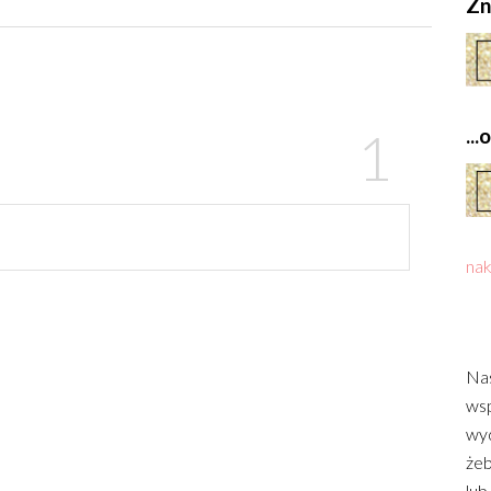
Zn
..
nak
Nas
wsp
wyd
żeb
lub