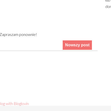
dom
) Zapraszam ponownie!
Nowszy post
log with Bloglovin