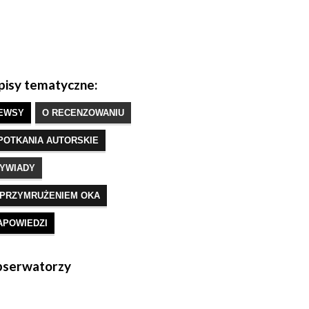
isy tematyczne:
EWSY
O RECENZOWANIU
POTKANIA AUTORSKIE
YWIADY
 PRZYMRUŻENIEM OKA
APOWIEDZI
serwatorzy