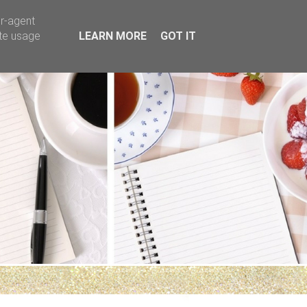
er-agent
ate usage
LEARN MORE
GOT IT