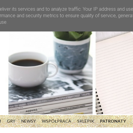
liver its services and to analyze traffic. Your IP address and us
rmance and security metrics to ensure quality of service, gener
use.
M
GRY
NEWSY
WSPÓŁPRACA
SKLEPIK
PATRONATY