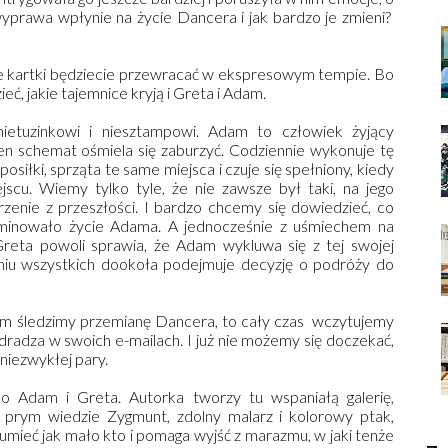
yprawa wpłynie na życie Dancera i jak bardzo je zmieni?
że kartki będziecie przewracać w ekspresowym tempie. Bo
eć, jakie tajemnice kryją i Greta i Adam.
nietuzinkowi i niesztampowi. Adam to człowiek żyjący
ten schemat ośmiela się zaburzyć. Codziennie wykonuje tę
osiłki, sprząta te same miejsca i czuje się spełniony, kiedy
scu. Wiemy tylko tyle, że nie zawsze był taki, na jego
zenie z przeszłości. I bardzo chcemy się dowiedzieć, co
erminowało życie Adama. A jednocześnie z uśmiechem na
Greta powoli sprawia, że Adam wykluwa się z tej swojej
eniu wszystkich dookoła podejmuje decyzję o podróży do
hem śledzimy przemianę Dancera, to cały czas
wczytujemy
dradza w swoich e-mailach. I już nie możemy się doczekać,
niezwykłej pary.
ko Adam i Greta. Autorka tworzy tu wspaniałą galerię,
 prym wiedzie Zygmunt, zdolny malarz i kolorowy ptak,
zumieć jak mało kto i pomaga wyjść z marazmu, w jaki tenże