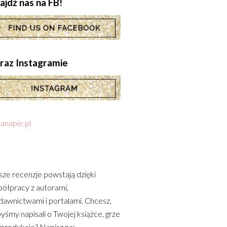
ajdź nas na FB!
.oraz Instagramie
anapie.pl
ze recenzje powstają dzięki
ółpracy z autorami,
awnictwami i portalami. Chcesz,
yśmy napisali o Twojej książce, grze
 produkcie? Napisz na: