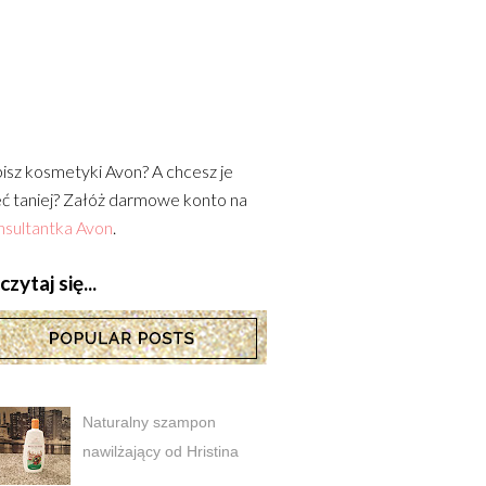
isz kosmetyki Avon? A chcesz je
ć taniej? Załóż darmowe konto na
sultantka Avon
.
zytaj się...
Naturalny szampon
nawilżający od Hristina