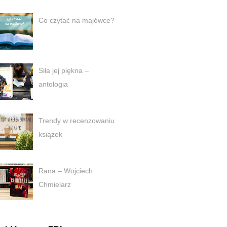
Co czytać na majówce?
Siła jej piękna –
antologia
Trendy w recenzowaniu
książek
Rana – Wojciech
Chmielarz