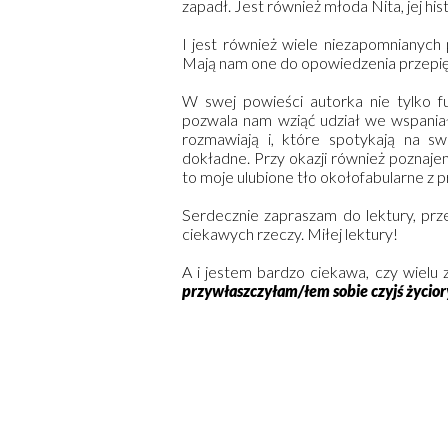
zapadł. Jest również młoda Nita, jej hi
I jest również wiele niezapomnianyc
Mają nam one do opowiedzenia przepięk
W swej powieści autorka nie tylko f
pozwala nam wziąć udział we wspaniał
rozmawiają i, które spotykają na s
dokładne. Przy okazji również poznaje
to moje ulubione tło okołofabularne z pr
Serdecznie zapraszam do lektury, prze
ciekawych rzeczy. Miłej lektury!
A i jestem bardzo ciekawa, czy wielu
przywłaszczyłam/łem sobie czyjś życior