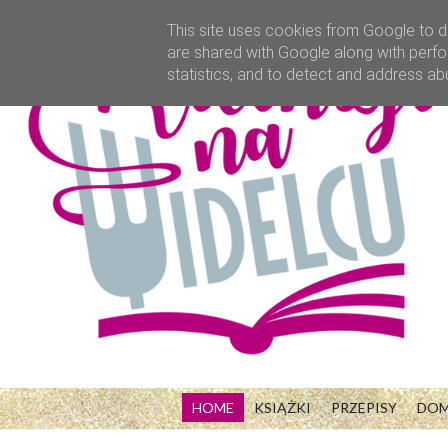
This site uses cookies from Google to de
are shared with Google along with perfo
statistics, and to detect and address ab
HOME
KSIĄŻKI
PRZEPISY
DO