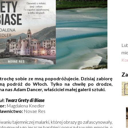
Lub
mie
Kon
Zac
trochę sobie ze mną popodróżujecie. Dzisiaj zabiorę
ną podróż do Włoch. Tylko na chwilę po drodze,
 nas Adam Dancer, właściciel małej galerii sztuki.
uł:
Twarz Grety di Biase
or:
Magdalena Knedler
awnictwo:
Novae Res
aniu tajemniczej malarki, której obrazy go zafascynowały,
trygowała go jeszcze bardziej i poruszyła w nim emocje, o