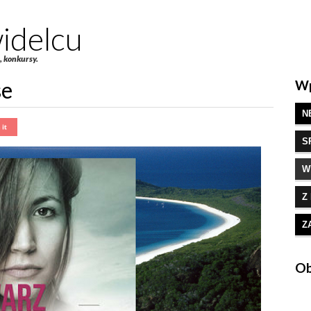
idelcu
e, konkursy.
se
Wp
N
S
W
Z
Z
Ob