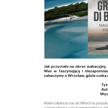
Jak przystało na okres wakacyjny, 
Was w fascynującą i niezapomnia
zahaczymy o Wrocław, gdzie czeka na
Tyt
Aut
Wyd
Adam zabierze nas do Włoch w poszukiw
a prowadzona z nią korespondencja zain