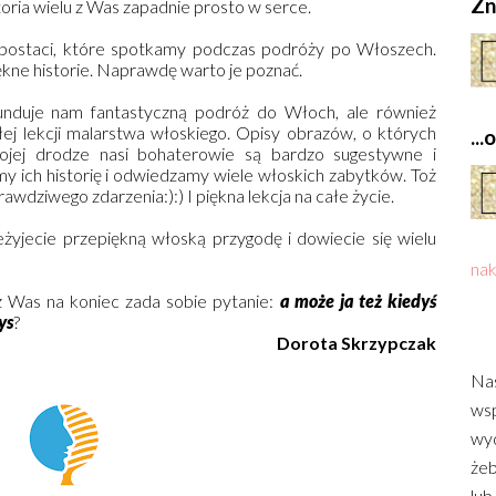
Zn
storia wielu z Was zapadnie prosto w serce.
h postaci, które spotkamy podczas podróży po Włoszech.
ne historie. Naprawdę warto je poznać.
unduje nam fantastyczną podróż do Włoch, ale również
ej lekcji malarstwa włoskiego. Opisy obrazów, o których
..
wojej drodze nasi bohaterowie są bardzo sugestywne i
my ich historię i odwiedzamy wiele włoskich zabytków. Toż
awdziwego zdarzenia:):) I piękna lekcja na całe życie.
żyjecie przepiękną włoską przygodę i dowiecie się wielu
nak
 z Was na koniec zada sobie pytanie:
a może ja też kiedyś
ys
?
Dorota Skrzypczak
Nas
wsp
wyd
żeb
lub