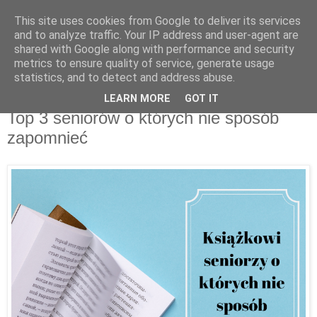
This site uses cookies from Google to deliver its services
Recenzje na widelcu
and to analyze traffic. Your IP address and user-agent are
shared with Google along with performance and security
metrics to ensure quality of service, generate usage
Portal kulturalny - książki, recenzje, inspiracje, konkursy.
statistics, and to detect and address abuse.
LEARN MORE
GOT IT
wtorek, 22 stycznia 2019
Top 3 seniorów o których nie sposób
zapomnieć