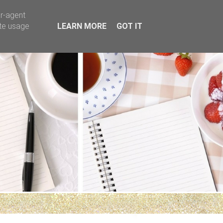
er-agent
ate usage
LEARN MORE
GOT IT