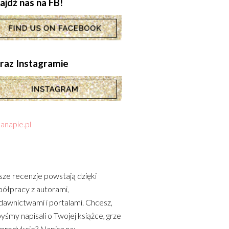
ajdź nas na FB!
.oraz Instagramie
anapie.pl
ze recenzje powstają dzięki
ółpracy z autorami,
awnictwami i portalami. Chcesz,
yśmy napisali o Twojej książce, grze
 produkcie? Napisz na: