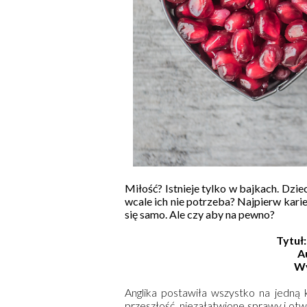
Miłość? Istnieje tylko w bajkach. Dzi
wcale ich nie potrzeba? Najpierw karie
się samo. Ale czy aby na pewno?
Tytuł
A
W
Anglika postawiła wszystko na jedną 
przeszłość, niezałatwione sprawy i ot