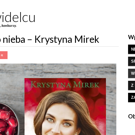
idelcu
e, konkursy.
o nieba – Krystyna Mirek
Wp
N
S
W
Z
Z
Ob