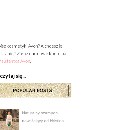
isz kosmetyki Avon? A chcesz je
ć taniej? Załóż darmowe konto na
sultantka Avon
.
zytaj się...
Naturalny szampon
nawilżający od Hristina