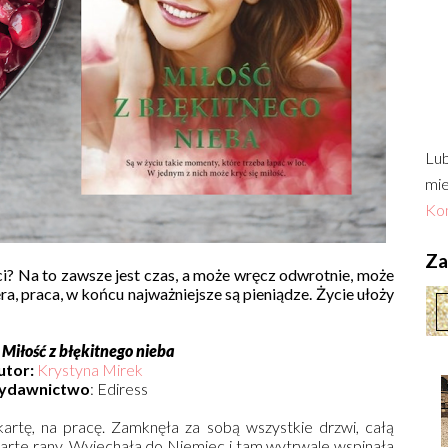
Lub
mie
Kon
Zac
eci? Na to zawsze jest czas, a może wręcz odwrotnie, może
ra, praca, w końcu najważniejsze są pieniądze. Życie ułoży
:
Miłość z błękitnego nieba
utor:
Krystyna Mirek
ydawnictwo
: Ediress
kartę, na pracę. Zamknęła za sobą wszystkie drzwi, całą
warte rany. Wyjechała do Niemiec i tam wytrwale wspinała