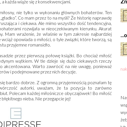
Zn
, a każda wiąże się z konsekwencjami.
miłosny, nie tylko w wykonaniu głównych bohaterów. Ten
 „gładko”. Co mam przez to na myśli? Że historię naprawdę
zruszająca i ciekawa. Ale mimo wszystko dość tendencyjna,
 bohaterami rozwijała w nieoczekiwanym kierunku. Akurat
y. Mam wrażenie, że właśnie w tym zakresie najbardziej
..
e wciąż opowiada o miłości, o tyle związki, które tworzą, są
stu przyjemne romansidło.
zasadzie przez pierwszą połowę książki. Bo chociaż miłość
jedynym wątkiem. W tle dzieje się dużo ciekawych rzeczy
rdzo akcentowana. Warto zawrócić na nie uwagę, ponieważ
nak
erów i podejmowane przez nich decyzje.
i się bardzo dobrze. Z ogromną przyjemnością poznałam tę
 twórczość autorki, uważam, że ta pozycja to zarówno
debiut. Polecam każdej miłośniczce obyczajówek! Bo miłość
Nas
z błękitnego nieba. Nie przegapcie jej!
wsp
wyd
żeb
lub