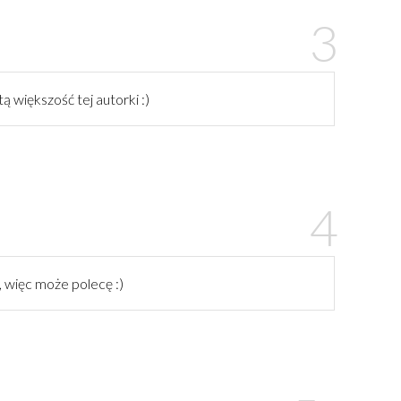
tą większość tej autorki :)
, więc może polecę :)