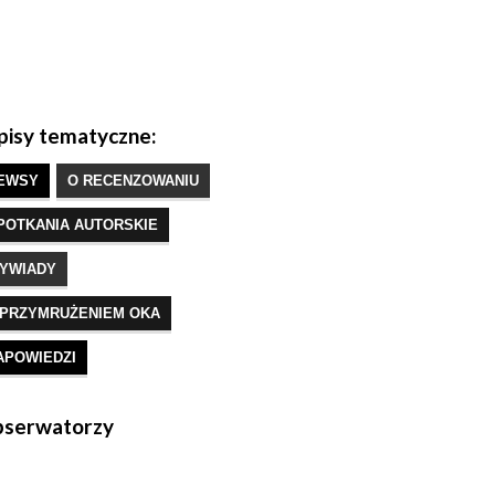
isy tematyczne:
EWSY
O RECENZOWANIU
POTKANIA AUTORSKIE
YWIADY
 PRZYMRUŻENIEM OKA
APOWIEDZI
serwatorzy