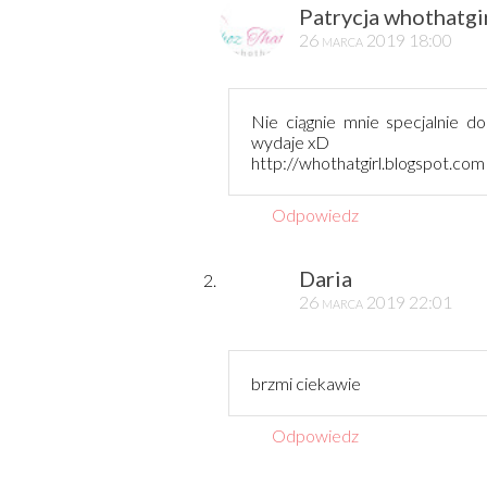
Patrycja whothatgir
26 marca 2019 18:00
Nie ciągnie mnie specjalnie do
wydaje xD
http://whothatgirl.blogspot.com
Odpowiedz
Daria
26 marca 2019 22:01
brzmi ciekawie
Odpowiedz