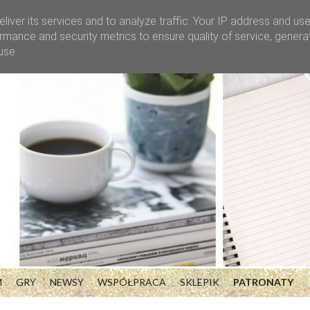
liver its services and to analyze traffic. Your IP address and us
rmance and security metrics to ensure quality of service, gener
use.
M
GRY
NEWSY
WSPÓŁPRACA
SKLEPIK
PATRONATY