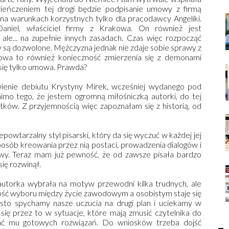
ieńczeniem tej drogi będzie podpisanie umowy z firmą
na warunkach korzystnych tylko dla pracodawcy Angeliki.
Daniel, właściciel firmy z Krakowa. On również jest
ale... na zupełnie innych zasadach. Czas więc rozpocząć
y są dozwolone. Mężczyzna jednak nie zdaje sobie sprawy z
kowa to również konieczność zmierzenia się z demonami
y się tylko umowa. Prawda?
ienie debiutu Krystyny Mirek, wcześniej wydanego pod
mimo tego, że jestem ogromną miłośniczką autorki, do tej
ątków. Z przyjemnością więc zapoznałam się z historią, od
owtarzalny styl pisarski, który da się wyczuć w każdej jej
Sposób kreowania przez nią postaci, prowadzenia dialogów i
owy. Teraz mam już pewność, że od zawsze pisała bardzo
się rozwinął.
autorka wybrała na motyw przewodni kilka trudnych, ale
ść wyboru między życie zawodowym a osobistym staje się
ęsto spychamy nasze uczucia na drugi plan i uciekamy w
ię przez to w sytuacje, które mają zmusić czytelnika do
kać mu gotowych rozwiązań. Do wniosków trzeba dojść