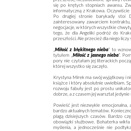
się po krętych stopniach awansu. Zw
informatyczną z Krakowa. Oczywiście 
Po drugiej stronie barykady stoi 
zainteresowany zawarciem kontraktu, 
negocjacje, w których wszystkie chwyt
tego, że dla Angeliki podróż do Kra
przeszłości. Ale przecież dla niego licz
„
Miłość z błękitnego nieba
” to wznow
tytułem „
Miłość z jasnego nieba
”. Po
pory nie czytałam jej literackich pocz
której wszystko się zaczęło.
Krystyna Mirek ma swój wyjątkowy i niep
książce i który absolutnie uwielbiam. 
rozwoju fabuły jest po prostu unikat
dobrze, a z czasem jej warsztat jedynie 
Powieść jest niezwykle emocjonalna, 
bardzo aktualnych tematów. Konieczno
plagą dzisiejszych czasów. Bardzo cz
obowiązki służbowe. Bohaterka wikła s
myślenia, a jednocześnie nie podty