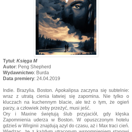
Tytuł:
Księga M
Autor
: Peng Shepherd
Wydawnictwo
: Burda
Data premiery
: 24.04.2019
Indie. Brazylia. Boston. Apokalipsa zaczyna się subtelnie:
wraz z utratą cienia łatwiej się zapomina. Nie tylko o
kluczach na kuchennym blacie, ale też o tym, że ogień
parzy, a człowiek żeby przeżyć, musi jeść.
Ory i Maxine świętują ślub przyjaciół, gdy klęska
Zapomnienia uderza w Boston. W opuszczonym hotelu
gdzieś w Wirginii znajdują azyl do czasu, aż i Max traci cień.
Wiedząc, że z każdym utraconym wspomnieniem stanowi