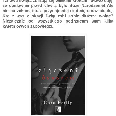
I znowu święta zbliżają się wielkimi krokami. Słowo daję,
że dosłownie przed chwilą było Boże Narodzenie! Ale
nie narzekam, teraz przynajmniej robi się coraz cieplej.
Kto z was z okazji świąt robi sobie dłuższe wolne?
Niezależnie od wszystkiego podrzucam wam kilka
kwietniowych zapowiedzi.