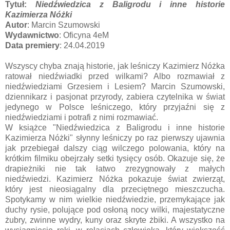
Tytuł:
Niedźwiedzica z Baligrodu i inne historie
Kazimierza Nóżki
Autor
: Marcin Szumowski
Wydawnictwo
: Oficyna 4eM
Data premiery
: 24.04.2019
Wszyscy chyba znają historie, jak leśniczy Kazimierz Nóżka
ratował niedźwiadki przed wilkami? Albo rozmawiał z
niedźwiedziami Grzesiem i Lesiem? Marcin Szumowski,
dziennikarz i pasjonat przyrody, zabiera czytelnika w świat
jedynego w Polsce leśniczego, który przyjaźni się z
niedźwiedziami i potrafi z nimi rozmawiać.
W książce "Niedźwiedzica z Baligrodu i inne historie
Kazimierza Nóżki" słynny leśniczy po raz pierwszy ujawnia
jak przebiegał dalszy ciąg wilczego polowania, który na
krótkim filmiku obejrzały setki tysięcy osób. Okazuje się, że
drapieżniki nie tak łatwo zrezygnowały z małych
niedźwiedzi. Kazimierz Nóżka pokazuje świat zwierząt,
który jest nieosiągalny dla przeciętnego mieszczucha.
Spotykamy w nim wielkie niedźwiedzie, przemykające jak
duchy rysie, polujące pod osłoną nocy wilki, majestatyczne
żubry, zwinne wydry, kuny oraz skryte żbiki. A wszystko na