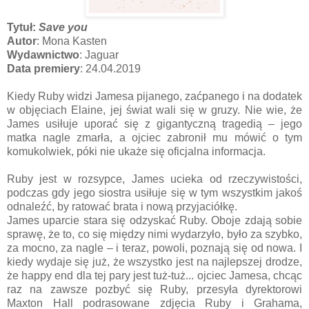
Tytuł:
Save you
Autor
: Mona Kasten
Wydawnictwo
: Jaguar
Data premiery
: 24.04.2019
Kiedy Ruby widzi Jamesa pijanego, zaćpanego i na dodatek
w objęciach Elaine, jej świat wali się w gruzy. Nie wie, że
James usiłuje uporać się z gigantyczną tragedią – jego
matka nagle zmarła, a ojciec zabronił mu mówić o tym
komukolwiek, póki nie ukaże się oficjalna informacja.
Ruby jest w rozsypce, James ucieka od rzeczywistości,
podczas gdy jego siostra usiłuje się w tym wszystkim jakoś
odnaleźć, by ratować brata i nową przyjaciółkę.
James uparcie stara się odzyskać Ruby. Oboje zdają sobie
sprawę, że to, co się między nimi wydarzyło, było za szybko,
za mocno, za nagle – i teraz, powoli, poznają się od nowa. I
kiedy wydaje się już, że wszystko jest na najlepszej drodze,
że happy end dla tej pary jest tuż-tuż... ojciec Jamesa, chcąc
raz na zawsze pozbyć się Ruby, przesyła dyrektorowi
Maxton Hall podrasowane zdjęcia Ruby i Grahama,