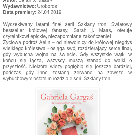
Autor
: Sarah J. Maas -
Wydawnictwo
: Uroboros
Data premiery
: 24.04.2019
Wyczekiwany latami finał serii Szklany tron! Światowy
bestseller królowej fantasy, Sarah j. Maas, oferuje
czytelnikowi epickie, niezapomniane zakończenie!
Życiowa podróż Aelin – od niewolnicy do królowej niegdyś
wielkiego królestwa - osiąga swój rozdzierający serce finał,
gdy wybucha wojna na świecie. Gdy wszystkie wątki w
końcu się łączą, wszyscy muszą stanąć do walki o
przyszłość. Niektóre więzy pogłębią się jeszcze bardziej,
podczas gdy inne zostaną zerwane na zawsze w
wybuchowym ostatnim rozdziale serii Szklany tron.