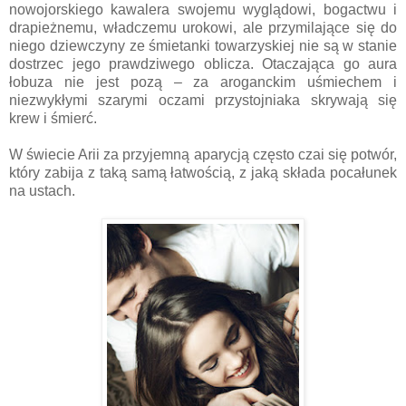
nowojorskiego kawalera swojemu wyglądowi, bogactwu i
drapieżnemu, władczemu urokowi, ale przymilające się do
niego dziewczyny ze śmietanki towarzyskiej nie są w stanie
dostrzec jego prawdziwego oblicza. Otaczająca go aura
łobuza nie jest pozą – za aroganckim uśmiechem i
niezwykłymi szarymi oczami przystojniaka skrywają się
krew i śmierć.
W świecie Arii za przyjemną aparycją często czai się potwór,
który zabija z taką samą łatwością, z jaką składa pocałunek
na ustach.