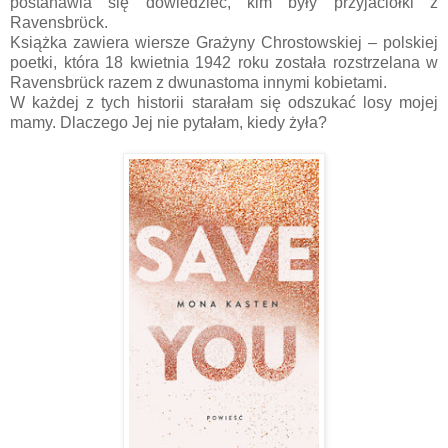
postanawia się dowiedzieć, kim były przyjaciółki z
Ravensbrϋck.
Książka zawiera wiersze Grażyny Chrostowskiej – polskiej
poetki, która 18 kwietnia 1942 roku została rozstrzelana w
Ravensbrück razem z dwunastoma innymi kobietami.
W każdej z tych historii starałam się odszukać losy mojej
mamy. Dlaczego Jej nie pytałam, kiedy żyła?