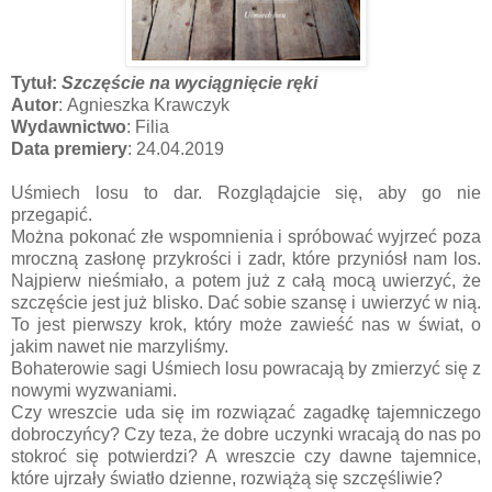
Tytuł:
Szczęście na wyciągnięcie ręki
Autor
: Agnieszka Krawczyk
Wydawnictwo
: Filia
Data premiery
: 24.04.2019
Uśmiech losu to dar. Rozglądajcie się, aby go nie
przegapić.
Można pokonać złe wspomnienia i spróbować wyjrzeć poza
mroczną zasłonę przykrości i zadr, które przyniósł nam los.
Najpierw nieśmiało, a potem już z całą mocą uwierzyć, że
szczęście jest już blisko. Dać sobie szansę i uwierzyć w nią.
To jest pierwszy krok, który może zawieść nas w świat, o
jakim nawet nie marzyliśmy.
Bohaterowie sagi Uśmiech losu powracają by zmierzyć się z
nowymi wyzwaniami.
Czy wreszcie uda się im rozwiązać zagadkę tajemniczego
dobroczyńcy? Czy teza, że dobre uczynki wracają do nas po
stokroć się potwierdzi? A wreszcie czy dawne tajemnice,
które ujrzały światło dzienne, rozwiążą się szczęśliwie?