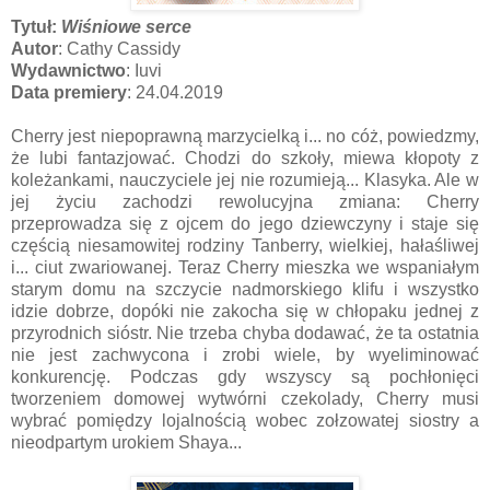
Tytuł:
Wiśniowe serce
Autor
: Cathy Cassidy
Wydawnictwo
: Iuvi
Data premiery
: 24.04.2019
Cherry jest niepoprawną marzycielką i... no cóż, powiedzmy,
że lubi fantazjować. Chodzi do szkoły, miewa kłopoty z
koleżankami, nauczyciele jej nie rozumieją... Klasyka. Ale w
jej życiu zachodzi rewolucyjna zmiana: Cherry
przeprowadza się z ojcem do jego dziewczyny i staje się
częścią niesamowitej rodziny Tanberry, wielkiej, hałaśliwej
i... ciut zwariowanej. Teraz Cherry mieszka we wspaniałym
starym domu na szczycie nadmorskiego klifu i wszystko
idzie dobrze, dopóki nie zakocha się w chłopaku jednej z
przyrodnich sióstr. Nie trzeba chyba dodawać, że ta ostatnia
nie jest zachwycona i zrobi wiele, by wyeliminować
konkurencję. Podczas gdy wszyscy są pochłonięci
tworzeniem domowej wytwórni czekolady, Cherry musi
wybrać pomiędzy lojalnością wobec zołzowatej siostry a
nieodpartym urokiem Shaya...