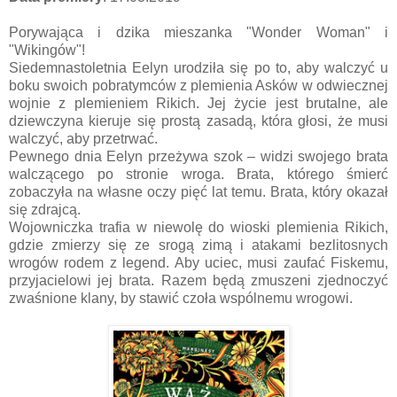
Porywająca i dzika mieszanka "Wonder Woman" i
"Wikingów"!
Siedemnastoletnia Eelyn urodziła się po to, aby walczyć u
boku swoich pobratymców z plemienia Asków w odwiecznej
wojnie z plemieniem Rikich. Jej życie jest brutalne, ale
dziewczyna kieruje się prostą zasadą, która głosi, że musi
walczyć, aby przetrwać.
Pewnego dnia Eelyn przeżywa szok – widzi swojego brata
walczącego po stronie wroga. Brata, którego śmierć
zobaczyła na własne oczy pięć lat temu. Brata, który okazał
się zdrajcą.
Wojowniczka trafia w niewolę do wioski plemienia Rikich,
gdzie zmierzy się ze srogą zimą i atakami bezlitosnych
wrogów rodem z legend. Aby uciec, musi zaufać Fiskemu,
przyjacielowi jej brata. Razem będą zmuszeni zjednoczyć
zwaśnione klany, by stawić czoła wspólnemu wrogowi.