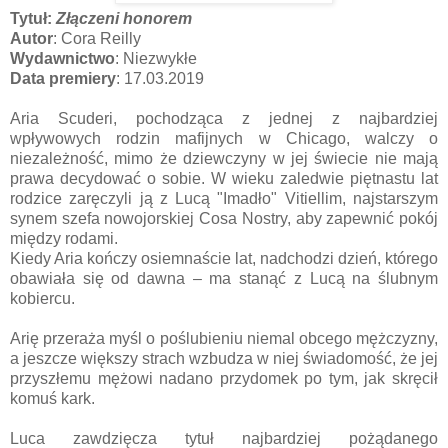
Tytuł:
Złączeni honorem
Autor
: Cora Reilly
Wydawnictwo
: Niezwykłe
Data premiery
: 17.03.2019
Aria Scuderi, pochodząca z jednej z najbardziej
wpływowych rodzin mafijnych w Chicago, walczy o
niezależność, mimo że dziewczyny w jej świecie nie mają
prawa decydować o sobie. W wieku zaledwie piętnastu lat
rodzice zaręczyli ją z Lucą "Imadło" Vitiellim, najstarszym
synem szefa nowojorskiej Cosa Nostry, aby zapewnić pokój
między rodami.
Kiedy Aria kończy osiemnaście lat, nadchodzi dzień, którego
obawiała się od dawna – ma stanąć z Lucą na ślubnym
kobiercu.
Arię przeraża myśl o poślubieniu niemal obcego mężczyzny,
a jeszcze większy strach wzbudza w niej świadomość, że jej
przyszłemu mężowi nadano przydomek po tym, jak skręcił
komuś kark.
Luca zawdzięcza tytuł najbardziej pożądanego