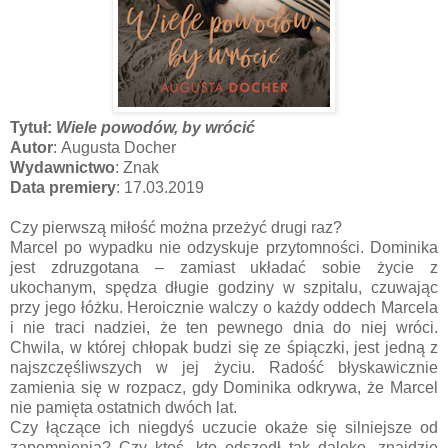
Tytuł:
Wiele powodów, by wrócić
Autor
: Augusta Docher
Wydawnictwo
: Znak
Data premiery
: 17.03.2019
Czy pierwszą miłość można przeżyć drugi raz?
Marcel po wypadku nie odzyskuje przytomności. Dominika
jest zdruzgotana – zamiast układać sobie życie z
ukochanym, spędza długie godziny w szpitalu, czuwając
przy jego łóżku. Heroicznie walczy o każdy oddech Marcela
i nie traci nadziei, że ten pewnego dnia do niej wróci.
Chwila, w której chłopak budzi się ze śpiączki, jest jedną z
najszczęśliwszych w jej życiu. Radość błyskawicznie
zamienia się w rozpacz, gdy Dominika odkrywa, że Marcel
nie pamięta ostatnich dwóch lat.
Czy łączące ich niegdyś uczucie okaże się silniejsze od
zapomnienia? Czy ktoś, kto odszedł tak daleko, znajdzie