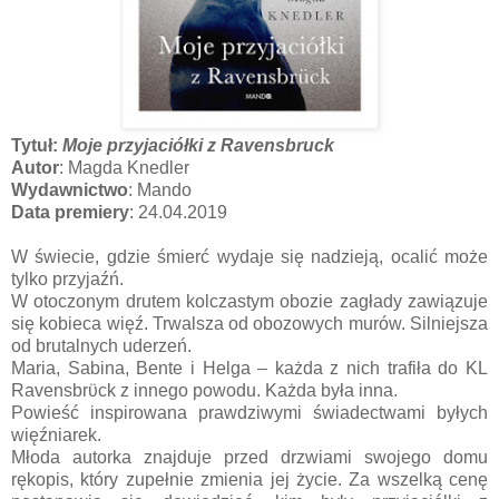
Tytuł:
Moje przyjaciółki z Ravensbruck
Autor
: Magda Knedler
Wydawnictwo
: Mando
Data premiery
: 24.04.2019
W świecie, gdzie śmierć wydaje się nadzieją, ocalić może
tylko przyjaźń.
W otoczonym drutem kolczastym obozie zagłady zawiązuje
się kobieca więź. Trwalsza od obozowych murów. Silniejsza
od brutalnych uderzeń.
Maria, Sabina, Bente i Helga – każda z nich trafiła do KL
Ravensbrϋck z innego powodu. Każda była inna.
Powieść inspirowana prawdziwymi świadectwami byłych
więźniarek.
Młoda autorka znajduje przed drzwiami swojego domu
rękopis, który zupełnie zmienia jej życie. Za wszelką cenę