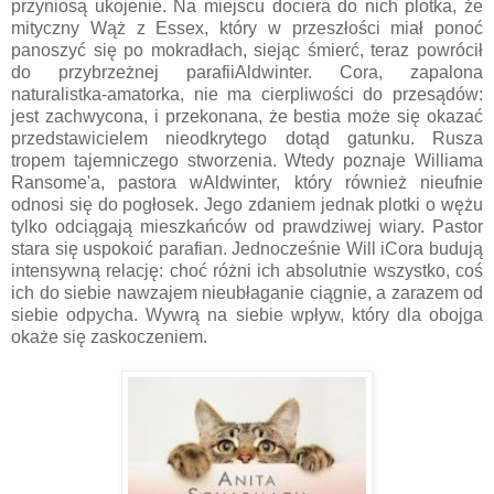
przyniosą ukojenie. Na miejscu dociera do nich plotka, że
mityczny Wąż z Essex, który w przeszłości miał ponoć
panoszyć się po mokradłach, siejąc śmierć, teraz powrócił
do przybrzeżnej parafiiAldwinter. Cora, zapalona
naturalistka-amatorka, nie ma cierpliwości do przesądów:
jest zachwycona, i przekonana, że bestia może się okazać
przedstawicielem nieodkrytego dotąd gatunku. Rusza
tropem tajemniczego stworzenia. Wtedy poznaje Williama
Ransome'a, pastora wAldwinter, który również nieufnie
odnosi się do pogłosek. Jego zdaniem jednak plotki o wężu
tylko odciągają mieszkańców od prawdziwej wiary. Pastor
stara się uspokoić parafian. Jednocześnie Will iCora budują
intensywną relację: choć różni ich absolutnie wszystko, coś
ich do siebie nawzajem nieubłaganie ciągnie, a zarazem od
siebie odpycha. Wywrą na siebie wpływ, który dla obojga
okaże się zaskoczeniem.