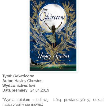
Tytuł:
Odwrócone
Autor
: Hayley Chewins
Wydawnictwo
: Iuvi
Data premiery
: 24.04.2019
"Wymamrotałam modlitwę, którą powtarzałyśmy, odkąd
nauczyłyśmy się mówić: