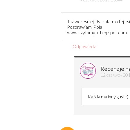
Już wcześniej słyszałam o tej ksi
Pozdrawiam, Pola
www.czytamytu.blogspot.com
Odpowiedz
Recenzje n
12 czerwca 20
Każdy ma inny gust :)