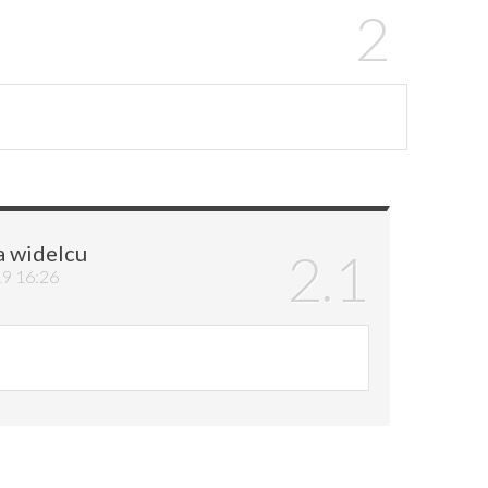
a widelcu
19 16:26