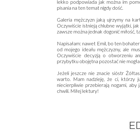
lekko podpowiada jak można im pom
pisania na ten temat nigdy dość.
Galeria mężczyzn jaką ujrzymy na kar
Oczywiście istnieją chlubne wyjątki, jak
zawsze można jednak dogonić miłość, tak
Napisałam: nawet Emil, bo ten bohater
od mojego ideału mężczyzny, ale mus
Oczywiście decyzją o otworzeniu ant
przybytku obojętna pozostać nie mogła
Jeżeli jeszcze nie znacie sióstr Żółta
warto. Mam nadzieję, że ci, którzy 
niecierpliwie przebierają nogami, aby 
chwili. Miłej lektury!