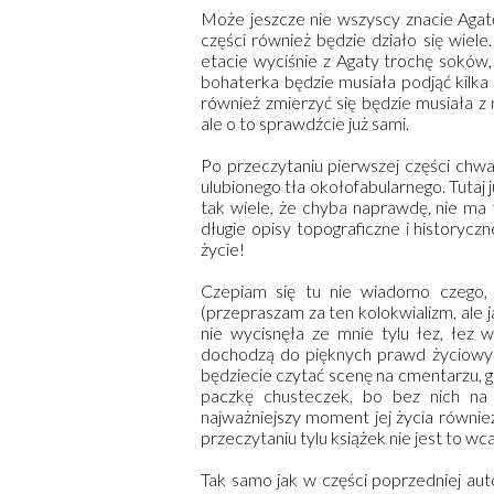
Może jeszcze nie wszyscy znacie Agatę
części również będzie działo się wiel
etacie wyciśnie z Agaty trochę soków, 
bohaterka będzie musiała podjąć kilka 
również zmierzyć się będzie musiała z 
ale o to sprawdźcie już sami.
Po przeczytaniu pierwszej części chw
ulubionego tła okołofabularnego. Tutaj 
tak wiele, że chyba naprawdę, nie ma t
długie opisy topograficzne i historyczn
życie!
Czepiam się tu nie wiadomo czego, 
(przepraszam za ten kolokwializm, ale j
nie wycisnęła ze mnie tylu łez, łez 
dochodzą do pięknych prawd życiowych
będziecie czytać scenę na cmentarzu, g
paczkę chusteczek, bo bez nich na
najważniejszy moment jej życia również
przeczytaniu tylu książek nie jest to wca
Tak samo jak w części poprzedniej aut