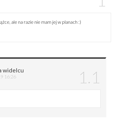
ążce, ale na razie nie mam jej w planach :)
a widelcu
19 16:26