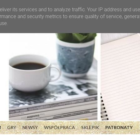
liver its services and to analyze traffic. Your IP address and us
rmance and security metrics to ensure quality of service, gener
use.
M
GRY
NEWSY
WSPÓŁPRACA
SKLEPIK
PATRONATY