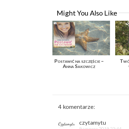
Might You Also Like
Postawić na szczęście –
Twój
Anna Sakowicz
4 komentarze:
czytamytu
9 czerwca 2019 23:44