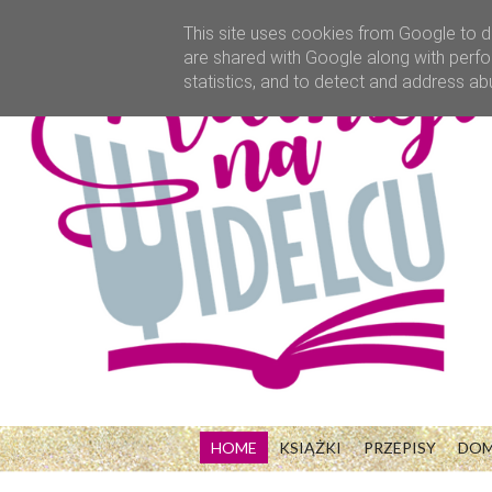
This site uses cookies from Google to de
are shared with Google along with perfo
statistics, and to detect and address ab
HOME
KSIĄŻKI
PRZEPISY
DO