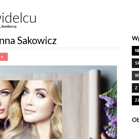
idelcu
e, konkursy.
Anna Sakowicz
Wp
N
S
W
Z
Z
Ob