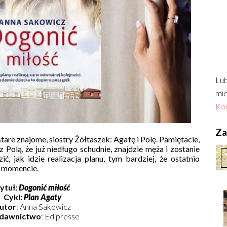
Lub
mie
Kon
Zac
are znajome, siostry Żółtaszek: Agatę i Polę. Pamiętacie,
z Polą, że już niedługo schudnie, znajdzie męża i zostanie
, jak idzie realizacja planu, tym bardziej, że ostatnio
j momencie.
ytuł:
Dogonić miłość
Cykl:
Plan Agaty
utor
: Anna Sakowicz
dawnictwo
: Edipresse