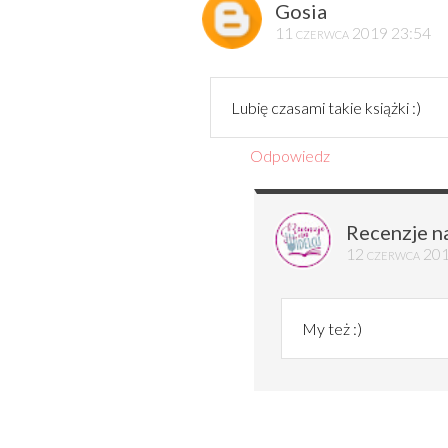
Gosia
11 czerwca 2019 23:54
Lubię czasami takie książki :)
Odpowiedz
Recenzje n
12 czerwca 20
My też :)