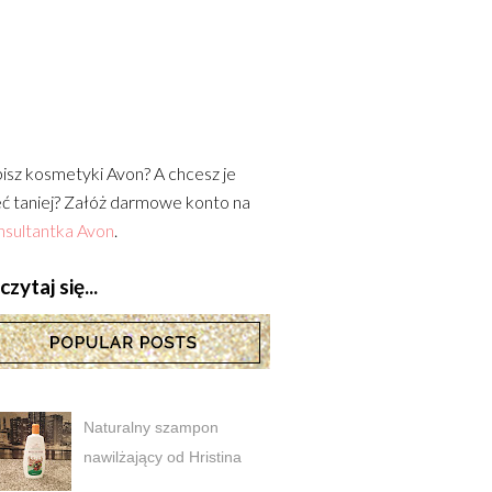
isz kosmetyki Avon? A chcesz je
ć taniej? Załóż darmowe konto na
sultantka Avon
.
zytaj się...
Naturalny szampon
nawilżający od Hristina