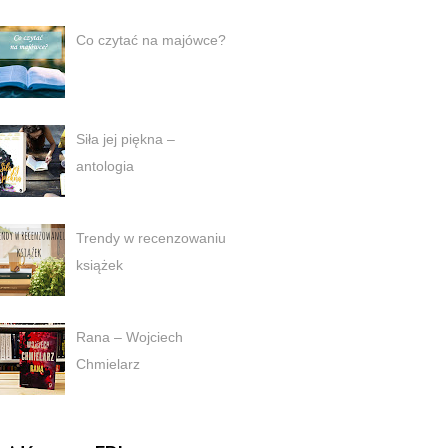
Co czytać na majówce?
Siła jej piękna –
antologia
Trendy w recenzowaniu
książek
Rana – Wojciech
Chmielarz