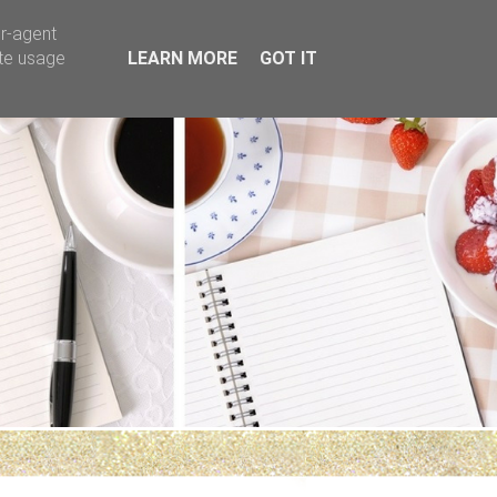
er-agent
ate usage
LEARN MORE
GOT IT