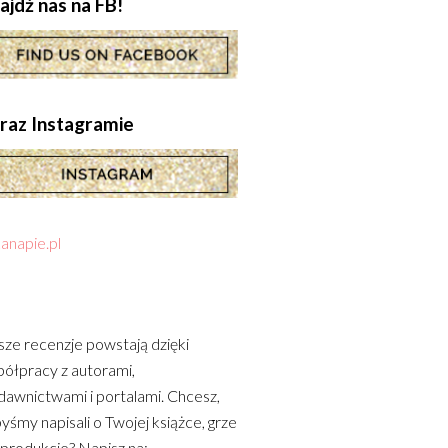
ajdź nas na FB!
.oraz Instagramie
anapie.pl
ze recenzje powstają dzięki
ółpracy z autorami,
awnictwami i portalami. Chcesz,
yśmy napisali o Twojej książce, grze
 produkcie? Napisz na: