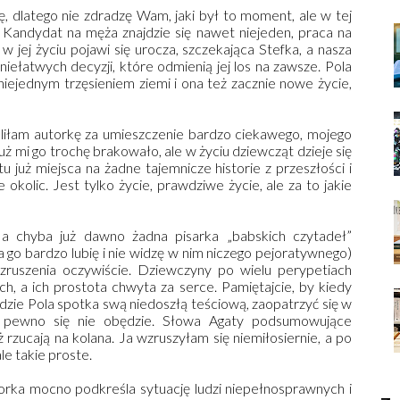
, dlatego nie zdradzę Wam, jaki był to moment, ale w tej
e. Kandydat na męża znajdzie się nawet niejeden, praca na
w jej życiu pojawi się urocza, szczekająca Stefka, a nasza
niełatwych decyzji, które odmienią jej los na zawsze. Pola
niejednym trzęsieniem ziemi i ona też zacznie nowe życie,
aliłam autorkę za umieszczenie bardzo ciekawego, mojego
już mi go trochę brakowało, ale w życiu dziewcząt dzieje się
u już miejsca na żadne tajemnicze historie z przeszłości i
e okolic. Jest tylko życie, prawdziwe życie, ale za to jakie
a chyba już dawno żadna pisarka „babskich czytadeł”
a go bardzo lubię i nie widzę w nim niczego pejoratywnego)
wzruszenia oczywiście. Dziewczyny po wielu perypetiach
, a ich prostota chwyta za serce. Pamiętajcie, by kiedy
dzie Pola spotka swą niedoszłą teściową, zaopatrzyć się w
 pewno się nie obędzie. Słowa Agaty podsumowujące
 rzucają na kolana. Ja wzruszyłam się niemiłosiernie, a po
le takie proste.
orka mocno podkreśla sytuację ludzi niepełnosprawnych i