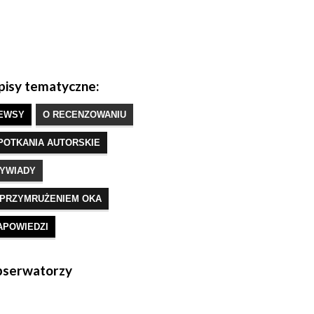
isy tematyczne:
EWSY
O RECENZOWANIU
POTKANIA AUTORSKIE
YWIADY
 PRZYMRUŻENIEM OKA
APOWIEDZI
serwatorzy