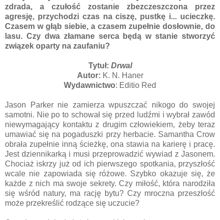
zdrada, a czułość zostanie zbezczeszczona przez
agresję, przychodzi czas na ciszę, pustkę i... ucieczkę.
Czasem w głąb siebie, a czasem zupełnie dosłownie, do
lasu. Czy dwa złamane serca będą w stanie stworzyć
związek oparty na zaufaniu?
Tytuł:
Drwal
Autor:
K. N. Haner
Wydawnictwo
: Editio Red
Jason Parker nie zamierza wpuszczać nikogo do swojej
samotni. Nie po to schował się przed ludźmi i wybrał zawód
niewymagający kontaktu z drugim człowiekiem, żeby teraz
umawiać się na pogaduszki przy herbacie. Samantha Crow
obrała zupełnie inną ścieżkę, ona stawia na karierę i pracę.
Jest dziennikarką i musi przeprowadzić wywiad z Jasonem.
Chociaż iskrzy już od ich pierwszego spotkania, przyszłość
wcale nie zapowiada się różowe. Szybko okazuje się, że
każde z nich ma swoje sekrety. Czy miłość, która narodziła
się wśród natury, ma rację bytu? Czy mroczna przeszłość
może przekreślić rodzące się uczucie?