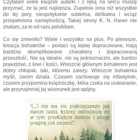
Czytałam wiele książek autorki i z ręką na sercu muszę
przyznać, że ta jest najlepsza. Zupełnie inna niż wszystkie
do tej pory, niespotykanie subtelna, delikatna i wciąż
przepełniona namiętnością. Takiej strony K. N. Haner nie
znałam, za to od razu polubiłam.
Co się zmieniło? Wiele i wszystko na plus. Po pierwsze,
kreacja bohaterów – postaci są lepiej dopracowane, mają
bardziej skomplikowane charaktery i dopracowaną
przeszłość. Nie są idealni, nie są jednoznaczni, ale bardzo
prawdziwi, z krwi i kości. Wreszcie głównym bohaterem jest
dobry chłopak, taki, któremu zależy. Wreszcie bohaterka
myśli, zanim działa. Czasem zachowuje się infantylnie,
czasem przypomina księżniczkę, która czeka na uratowanie,
ale przynajmniej jej wizerunek jest spójny.