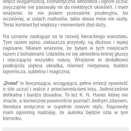
wręcz wulgarnością. Romantyczna atmosfera i ogrom uczuć
zwyczajnie nie pasowały mi do niektórych określeń. I mam
wrażenie, że nie jestem przesadnie pruderyjna, bo
wcześniej, w ustach mafiosów, takie słowa mnie nie raziły.
Teraz kontrast był większy i momentami zbyt duży.
Na uznanie zasługuje za to rozwój literackiego warsztatu.
Tym razem opisy, zwłaszcza przyrody, są dłuższe i lepiej
napisane. Miałam wrażenie, że byłam w tych miejscach
razem z bohaterami. Udzieliła mi się atmosfera leśnej głuszy
i otaczającej wszystko natury. Wrażenie to dodatkowo
podkręciła piękna okładka, również nietypowa, bardzo
tajemnicza, subtelna i magiczna.
„
Drwal
” to fascynująca, wciągająca, pełna emocji opowieść
o sile uczuć i walce z przeciwnościami losu. Jednocześnie
delikatna i bardzo dosadna. To też K. N. Haner, której nie
znacie, a koniecznie powinniście poznać! Jednym zdaniem,
literatura erotyczna w zupełnie nowym stylu. Naprawdę
mam ogromną nadzieję, że autorka będzie szła w tym
kierunku.