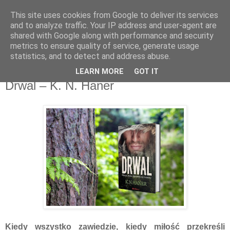
This site uses cookies from Google to deliver its services
Recenzje na widelcu
and to analyze traffic. Your IP address and user-agent are
shared with Google along with performance and security
metrics to ensure quality of service, generate usage
Portal kulturalny - książki, recenzje, inspiracje, konkursy.
statistics, and to detect and address abuse.
LEARN MORE
GOT IT
wtorek, 9 lipca 2019
Drwal – K. N. Haner
Kiedy wszystko zawiedzie, kiedy miłość przekreśli