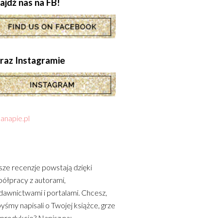
ajdź nas na FB!
.oraz Instagramie
anapie.pl
ze recenzje powstają dzięki
ółpracy z autorami,
awnictwami i portalami. Chcesz,
yśmy napisali o Twojej książce, grze
 produkcie? Napisz na: