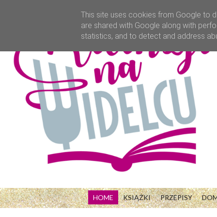
This site uses cookies from Google to de
are shared with Google along with perfo
statistics, and to detect and address ab
HOME
KSIĄŻKI
PRZEPISY
DO