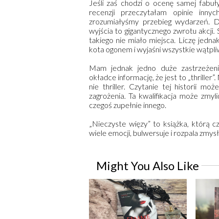
Jeśli zaś chodzi o ocenę samej fabuł
recenzji przeczytałam opinie inny
zrozumiałyśmy przebieg wydarzeń. Dl
wyjścia to gigantycznego zwrotu akcji.
takiego nie miało miejsca. Liczę jedn
kota ogonem i wyjaśni wszystkie wątpli
Mam jednak jedno duże zastrzeżeni
okładce informację, że jest to „thriller
nie thriller. Czytanie tej historii m
zagrożenia. Ta kwalifikacja może zmylić
czegoś zupełnie innego.
„Nieczyste więzy” to książka, którą c
wiele emocji, bulwersuje i rozpala zmysł
Might You Also Like