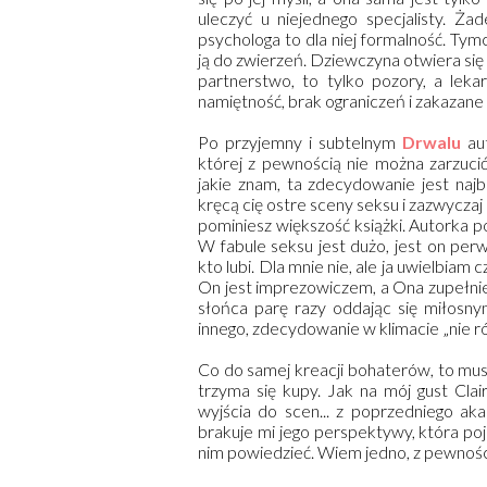
uleczyć u niejednego specjalisty. Żad
psychologa to dla niej formalność. Ty
ją do zwierzeń. Dziewczyna otwiera się 
partnerstwo, to tylko pozory, a lek
namiętność, brak ograniczeń i zakazane 
Po przyjemny i subtelnym
Drwalu
aut
której z pewnością nie można zarzucić
jakie znam, ta zdecydowanie jest najb
kręcą cię ostre sceny seksu i zazwyczaj
pominiesz większość książki. Autorka 
W fabule seksu jest dużo, jest on per
kto lubi. Dla mnie nie, ale ja uwielbiam 
On jest imprezowiczem, a Ona zupełnie
słońca parę razy oddając się miłosny
innego, zdecydowanie w klimacie „nie ró
Co do samej kreacji bohaterów, to mus
trzyma się kupy. Jak na mój gust Clai
wyjścia do scen... z poprzedniego a
brakuje mi jego perspektywy, która poj
nim powiedzieć. Wiem jedno, z pewności