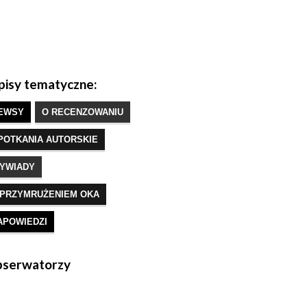
isy tematyczne:
EWSY
O RECENZOWANIU
POTKANIA AUTORSKIE
YWIADY
 PRZYMRUŻENIEM OKA
APOWIEDZI
serwatorzy