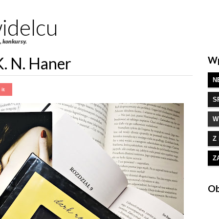
idelcu
e, konkursy.
K. N. Haner
Wp
N
S
W
Z
Z
Ob