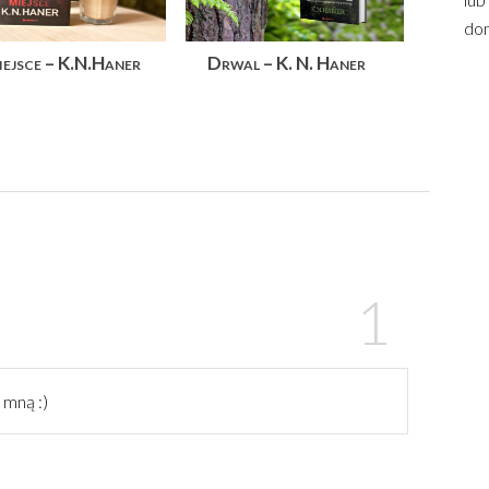
dom
iejsce – K.N.Haner
Drwal – K. N. Haner
 mną :)