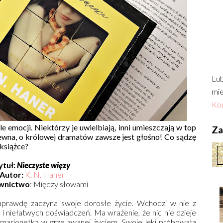
Lub
mie
Kon
e emocji. Niektórzy je uwielbiają, inni umieszczają w top
Zac
 pewna, o królowej dramatów zawsze jest głośno! Co sądzę
 książce?
ytuł:
Nieczyste więzy
Autor:
K. N. Haner
wnictwo
: Między słowami
naprawdę zaczyna swoje dorosłe życie. Wchodzi w nie z
 niełatwych doświadczeń. Ma wrażenie, że nic nie dzieje
ko marionetką w grze zwanej życiem. Swoje lęki próbowała