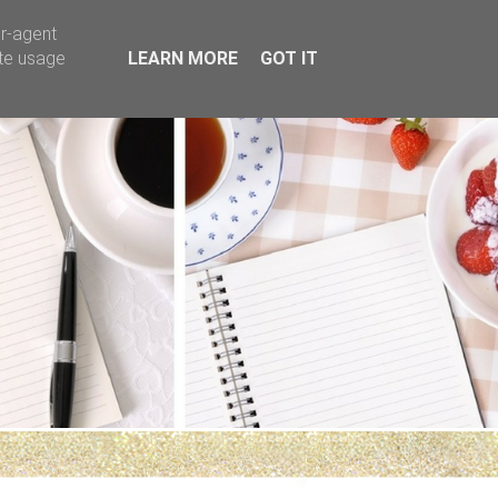
er-agent
ate usage
LEARN MORE
GOT IT