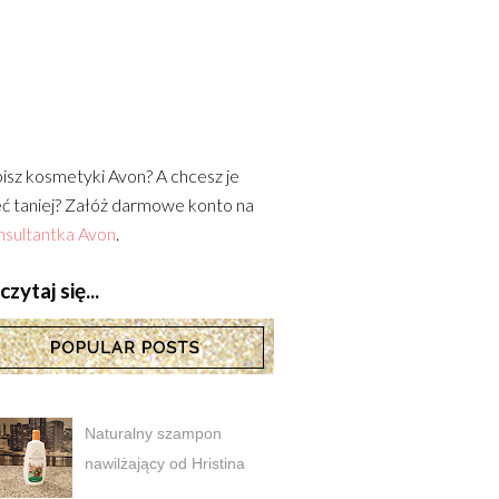
isz kosmetyki Avon? A chcesz je
ć taniej? Załóż darmowe konto na
sultantka Avon
.
zytaj się...
Naturalny szampon
nawilżający od Hristina