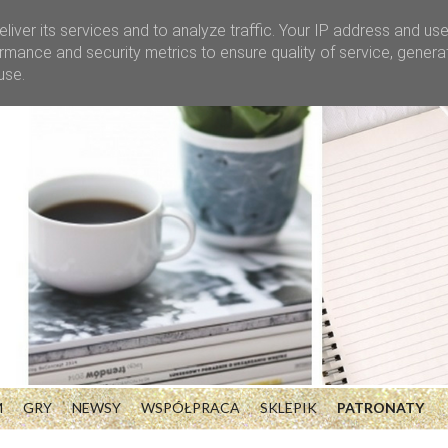
liver its services and to analyze traffic. Your IP address and us
rmance and security metrics to ensure quality of service, gener
use.
M
GRY
NEWSY
WSPÓŁPRACA
SKLEPIK
PATRONATY