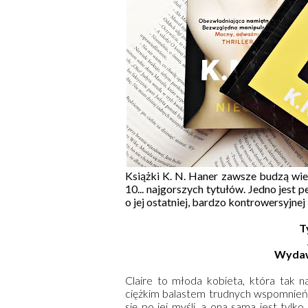
Książki K. N. Haner zawsze budzą wiel
10... najgorszych tytułów. Jedno jest
o jej ostatniej, bardzo kontrowersyjnej
T
Wyda
Claire to młoda kobieta, która tak 
ciężkim balastem trudnych wspomnień i
się po jej myśli, a ona sama jest tyl