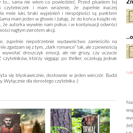
Zn
y to... sama nie wiem co powiedzieć. Przed pisaniem tej
ch czytelniczek i mam wrażenie, że zupełnie inaczej
a mnie luki, braki wyjaśnień i niespójności są punktem
 Sama mam jeden w głowie i żałuję, że do końca książki nic
ak, że autorka wywinie nam psikus i w kontynuacji odwróci
wości nagłym zwrotem akcji.
..
e, zupełnie niepotrzebnie wydawnictwo zamieściło na
”. Nie zgadzam się z tym, „dark romance” tak, ale z pewnością
oże wywołać dreszczyk emocji, ale nie grozy, czy uczucie
 czytelników, którzy sięgając po thriller, oczekują jednak
nak
zyta się błyskawicznie, dosłownie w jeden wieczór. Budzi
y. Wyłącznie dla dorosłego czytelnika :)
Nas
wsp
wyd
żeb
lub