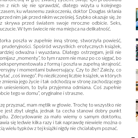
en z nich się nie sprawdzić, dlatego wizyta u kolejnego
mczasem, ku własnemu zaskoczeniu, doktor Douglas skłania
przed nim jak przed nikim wcześniej. Szybko okazuje się, że
arz skrywa przed światem swoje mroczne odbicie. Seks,
uczucie. W tym świecie nie ma miejsca na delikatność.
orka poszła w zupełnie inną stronę, stworzyła powieść,
 pruderyjności. Spośród wszystkich erotycznych książek,
ardziej odważna i wyuzdana. Dlatego ostrzegam, jeśli nie
 omijasz „momenty”, to tym razem nie masz po co sięgać, bo
poeksperymentowała z formą i poszła w zupełną skrajność.
wersyjny i momentami bulwersujący. Czy to źle? Zależy, co
czytać „coś innego”. Po niezliczonej liczbie książek, w których
 zmienia jego życie i tak odchodzą w stronę zachodzącego
m uniesieniom, to była przyjemna odmiana. Coś zupełnie
bcie tego w domu”, oryginalne i straszne.
zę przyznać, mam mętlik w głowie. Trochę to wszystko nie
re jest zbyt uległa, jednak ta cecha stanowi dobry punkt
kapitu. Zdecydowanie za mało wiemy o samym doktorku,
awia się ledwie kilka razy i tak naprawdę niewiele można o
ą wielu typków z tej książki nigdy nie chciałabym poznać.