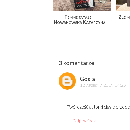
Femme fatale –
Złe m
Nowakowska Katarzyna
3 komentarze:
Gosia
12 września 2019 14:29
Twórczość autorki ciągle przede
Odpowiedz