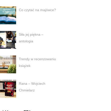
Co czytać na majówce?
Siła jej piękna –
antologia
Trendy w recenzowaniu
książek
Rana – Wojciech
Chmielarz