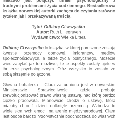
Niełatwo jest połączyć thriller psychologiczny z
trudnymi problemami życia codziennego. Bestsellerowa
książka norweskiej autorki zachęca do czytania zarówno
tytułem jak i przekazywaną treścią.
Tytuł:
Odbiorę Ci wszystko
Autor:
Ruth Lillegraven
Wydawnictwo
: Wielka Litera
Odbiorę Ci wszystko
to książka, w której poruszone zostają
kwestie przemocy domowej, imigrantów, mediów
społecznościowych, a także życia politycznego. Możecie
więc zapytać jak to możliwe, że te aspekty zostały ujęte w
thrillerze psychologicznym. Otóż wszystko to zostało ze
sobą skrzętnie połączone.
Główna bohaterka – Clara zatrudniona jest w norweskim
Ministerstwie Sprawiedliwości, gdzie próbuje
zrewolucjonizować prawo własną ustawą, nad którą bardzo
ciężko pracowała. Mianowicie chodzi o ustawę, która
miałaby chronić dzieci dotknięte przemocą. Wzbudza to
wiele skrajnych emocji na arenie międzynarodowej. Clara
jest osobą bardzo rygorystycznie podchodzącą do własnych