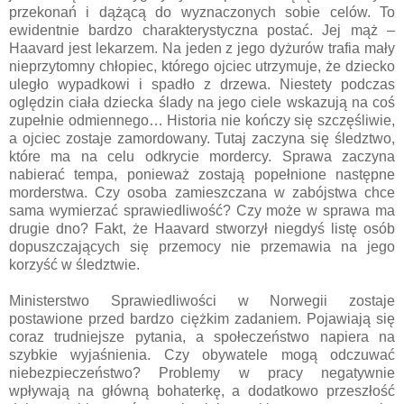
przekonań i dążącą do wyznaczonych sobie celów. To
ewidentnie bardzo charakterystyczna postać. Jej mąż –
Haavard jest lekarzem. Na jeden z jego dyżurów trafia mały
nieprzytomny chłopiec, którego ojciec utrzymuje, że dziecko
uległo wypadkowi i spadło z drzewa. Niestety podczas
oględzin ciała dziecka ślady na jego ciele wskazują na coś
zupełnie odmiennego… Historia nie kończy się szczęśliwie,
a ojciec zostaje zamordowany. Tutaj zaczyna się śledztwo,
które ma na celu odkrycie mordercy. Sprawa zaczyna
nabierać tempa, ponieważ zostają popełnione następne
morderstwa. Czy osoba zamieszczana w zabójstwa chce
sama wymierzać sprawiedliwość? Czy może w sprawa ma
drugie dno? Fakt, że Haavard stworzył niegdyś listę osób
dopuszczających się przemocy nie przemawia na jego
korzyść w śledztwie.
Ministerstwo Sprawiedliwości w Norwegii zostaje
postawione przed bardzo ciężkim zadaniem. Pojawiają się
coraz trudniejsze pytania, a społeczeństwo napiera na
szybkie wyjaśnienia. Czy obywatele mogą odczuwać
niebezpieczeństwo? Problemy w pracy negatywnie
wpływają na główną bohaterkę, a dodatkowo przeszłość