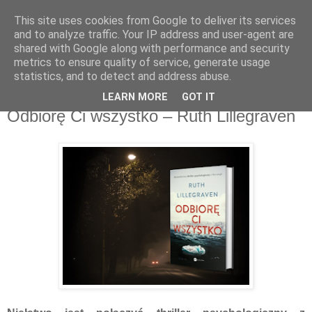
This site uses cookies from Google to deliver its services
Recenzje na widelcu
and to analyze traffic. Your IP address and user-agent are
shared with Google along with performance and security
metrics to ensure quality of service, generate usage
Portal kulturalny - książki, recenzje, inspiracje, konkursy.
statistics, and to detect and address abuse.
LEARN MORE
GOT IT
poniedziałek, 23 września 2019
Odbiorę Ci wszystko – Ruth Lillegraven