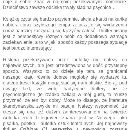
daje o sobie znać w najmniej oczekiwanym momencie.
Dzieciństwo zawsze odciska trwały ślad na psychice…
Książkę czyta się bardzo przyjemnie, akcja z kartki na kartkę
nabiera coraz szybszego tempa, a toczące się wydarzenia
coraz bardziej zaczynają się łączyć w całość. Thriller pisany
jest z perspektywy różnych osób co dodatkowo wzmaga
zaciekawienie, a to w jaki sposób każdy postrzega sytuację
jest bardzo interesujący.
Historia przekazywana przez autorkę nie należy do
najłatwiejszych, ale jest przedstawiona w dość przystępny
sposób. Wszystko to co dzieje się tam, za granicami
naszego kraju równie dobrze mogłoby się wydarzyć tu,
dlatego treści książki mogą stać się nam bliskie. Biorąc pod
uwagę fakt, że wolę tradycyjne thrillery niż te
psychologiczne (te rzadko trafiają w mój gust), to muszę
przyznać, że ten był dobry. Może to dlatego, że literatura
skandynawska zwykle mi pasuje. Należy wspomnieć, że
cieszy się ona też dużym zainteresowaniem na świecie.
Autorka Ruth Lillegraven znana jest w Norwegii jako
pisarka, poetka i autorka sztuk teatralnych. Jej najnowszy
thriller
Odbiorę Ci wszystko
z pewnością zostanie