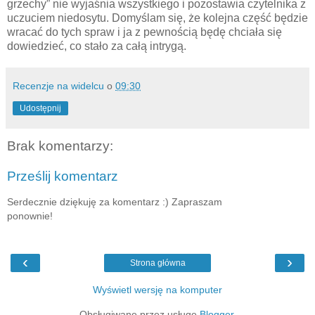
grzechy” nie wyjaśnia wszystkiego i pozostawia czytelnika z
uczuciem niedosytu. Domyślam się, że kolejna część będzie
wracać do tych spraw i ja z pewnością będę chciała się
dowiedzieć, co stało za całą intrygą.
Recenzje na widelcu
o
09:30
Udostępnij
Brak komentarzy:
Prześlij komentarz
Serdecznie dziękuję za komentarz :) Zapraszam
ponownie!
‹
›
Strona główna
Wyświetl wersję na komputer
Obsługiwane przez usługę
Blogger
.