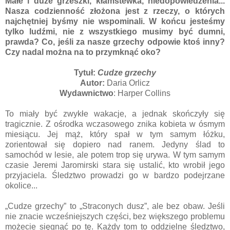
Małe i duże grzeszki, kłamstewka, niedopowiedzenia...
Nasza codzienność złożona jest z rzeczy, o których
najchętniej byśmy nie wspominali. W końcu jesteśmy
tylko ludźmi, nie z wszystkiego musimy być dumni,
prawda? Co, jeśli za nasze grzechy odpowie ktoś inny?
Czy nadal można na to przymknąć oko?
Tytuł:
Cudze grzechy
Autor:
Daria Orlicz
Wydawnictwo
: Harper Collins
To miały być zwykłe wakacje, a jednak skończyły się
tragicznie. Z ośrodka wczasowego znika kobieta w ósmym
miesiącu. Jej mąż, który spał w tym samym łóżku,
zorientował się dopiero nad ranem. Jedyny ślad to
samochód w lesie, ale potem trop się urywa. W tym samym
czasie Jeremi Jaromirski stara się ustalić, kto wrobił jego
przyjaciela. Śledztwo prowadzi go w bardzo podejrzane
okolice...
„Cudze grzechy” to „Straconych dusz”, ale bez obaw. Jeśli
nie znacie wcześniejszych części, bez większego problemu
możecie sięgnąć po tę. Każdy tom to oddzielne śledztwo,