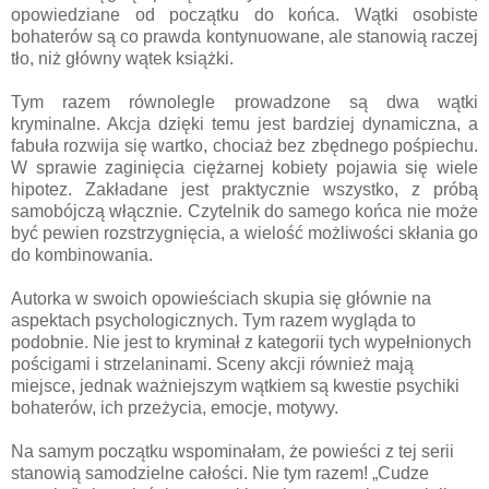
opowiedziane od początku do końca. Wątki osobiste
bohaterów są co prawda kontynuowane, ale stanowią raczej
tło, niż główny wątek książki.
Tym razem równolegle prowadzone są dwa wątki
kryminalne. Akcja dzięki temu jest bardziej dynamiczna, a
fabuła rozwija się wartko, chociaż bez zbędnego pośpiechu.
W sprawie zaginięcia ciężarnej kobiety pojawia się wiele
hipotez. Zakładane jest praktycznie wszystko, z próbą
samobójczą włącznie. Czytelnik do samego końca nie może
być pewien rozstrzygnięcia, a wielość możliwości skłania go
do kombinowania.
Autorka w swoich opowieściach skupia się głównie na
aspektach psychologicznych. Tym razem wygląda to
podobnie. Nie jest to kryminał z kategorii tych wypełnionych
pościgami i strzelaninami. Sceny akcji również mają
miejsce, jednak ważniejszym wątkiem są kwestie psychiki
bohaterów, ich przeżycia, emocje, motywy.
Na samym początku wspominałam, że powieści z tej serii
stanowią samodzielne całości. Nie tym razem! „Cudze