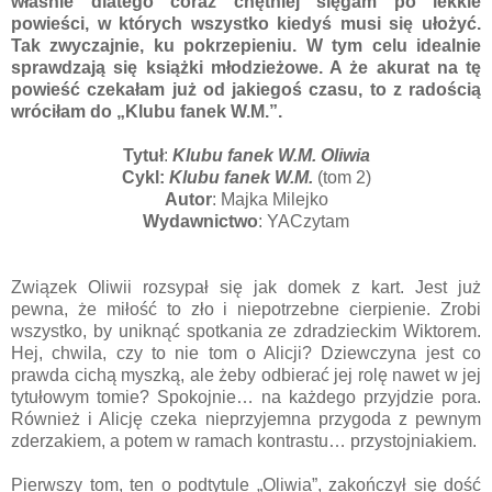
właśnie dlatego coraz chętniej sięgam po lekkie
powieści, w których wszystko kiedyś musi się ułożyć.
Tak zwyczajnie, ku pokrzepieniu. W tym celu idealnie
sprawdzają się książki młodzieżowe. A że akurat na tę
powieść czekałam już od jakiegoś czasu, to z radością
wróciłam do „Klubu fanek W.M.”.
Tytuł
:
Klubu fanek W.M. Oliwia
Cykl:
Klubu fanek W.M.
(tom 2)
Autor
: Majka Milejko
Wydawnictwo
: YACzytam
Związek Oliwii rozsypał się jak domek z kart. Jest już
pewna, że miłość to zło i niepotrzebne cierpienie. Zrobi
wszystko, by uniknąć spotkania ze zdradzieckim Wiktorem.
Hej, chwila, czy to nie tom o Alicji? Dziewczyna jest co
prawda cichą myszką, ale żeby odbierać jej rolę nawet w jej
tytułowym tomie? Spokojnie… na każdego przyjdzie pora.
Również i Alicję czeka nieprzyjemna przygoda z pewnym
zderzakiem, a potem w ramach kontrastu… przystojniakiem.
Pierwszy tom, ten o podtytule „Oliwia”, zakończył się dość