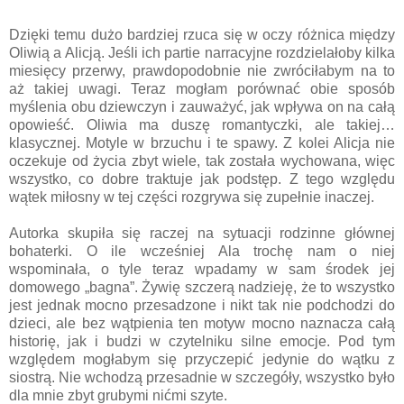
Dzięki temu dużo bardziej rzuca się w oczy różnica między
Oliwią a Alicją. Jeśli ich partie narracyjne rozdzielałoby kilka
miesięcy przerwy, prawdopodobnie nie zwróciłabym na to
aż takiej uwagi. Teraz mogłam porównać obie sposób
myślenia obu dziewczyn i zauważyć, jak wpływa on na całą
opowieść. Oliwia ma duszę romantyczki, ale takiej…
klasycznej. Motyle w brzuchu i te spawy. Z kolei Alicja nie
oczekuje od życia zbyt wiele, tak została wychowana, więc
wszystko, co dobre traktuje jak podstęp. Z tego względu
wątek miłosny w tej części rozgrywa się zupełnie inaczej.
Autorka skupiła się raczej na sytuacji rodzinne głównej
bohaterki. O ile wcześniej Ala trochę nam o niej
wspominała, o tyle teraz wpadamy w sam środek jej
domowego „bagna”. Żywię szczerą nadzieję, że to wszystko
jest jednak mocno przesadzone i nikt tak nie podchodzi do
dzieci, ale bez wątpienia ten motyw mocno naznacza całą
historię, jak i budzi w czytelniku silne emocje. Pod tym
względem mogłabym się przyczepić jedynie do wątku z
siostrą. Nie wchodzą przesadnie w szczegóły, wszystko było
dla mnie zbyt grubymi nićmi szyte.