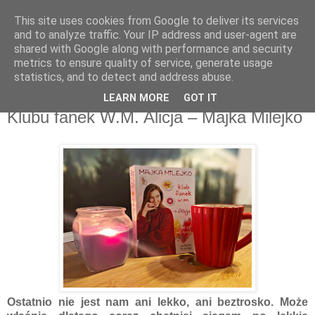
This site uses cookies from Google to deliver its services
Recenzje na widelcu
and to analyze traffic. Your IP address and user-agent are
shared with Google along with performance and security
metrics to ensure quality of service, generate usage
Portal kulturalny - książki, recenzje, inspiracje, konkursy.
statistics, and to detect and address abuse.
LEARN MORE
GOT IT
sobota, 18 kwietnia 2020
Klubu fanek W.M. Alicja – Majka Milejko
Ostatnio nie jest nam ani lekko, ani beztrosko. Może