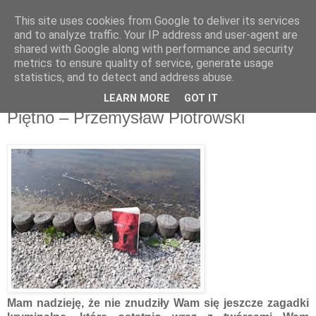
This site uses cookies from Google to deliver its services
Recenzje na widelcu
and to analyze traffic. Your IP address and user-agent are
shared with Google along with performance and security
metrics to ensure quality of service, generate usage
Portal kulturalny - książki, recenzje, inspiracje, konkursy.
statistics, and to detect and address abuse.
LEARN MORE
GOT IT
wtorek, 28 kwietnia 2020
Piętno – Przemysław Piotrowski
Mam nadzieję, że nie znudziły Wam się jeszcze zagadki