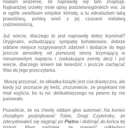
miałam wrażenie, że naprawdę się tam znajduję.
Najbardziej urzekły mnie opisy podzielonogórskich wsi. Ja
w ogóle uwielbiam wiejskie klimaty, a tu odnalazłam taką
prawdziwą, polską wieś z jej czasami niełatwą
codziennością.
Już wiecie, dlaczego to jest naprawdę dobry kryminał?
Oryginalni, wzbudzający sympatię bohaterowie, dobrze
oddane miejsce rozgrywanych zdarzeń i dodajcie do tego
jeszcze atmosferę od pierwszej strony trzymającą w
niesamowitym napięciu i zaskakujące zwroty akcji i już
wiecie, dlaczego śmiem tak twierdzić i jeszcze zachęcać
Was do jego przeczytania.
Muszę przyznać, że okładka książki jest ciut drastyczna, ale
kiedy już poznacie jej treść, zrozumiecie, że projektant nie
miał wyjścia, bo tu nic delikatniejszego na pewno by nie
pasowało.
Pozwólcie, że na chwilę oddam głos autorowi:
Na koniec
chciałbym podziękować Tobie, Drogi Czytelniku, że
zdecydowałeś się sięgnąć po
Piętno
i dobrnąć do końca tej
historii. Mam nadzieję, że powieść odkładasz