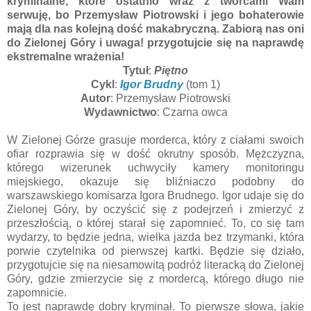
kryminalne, które ostatnio wraz z twórcami Wam
serwuję, bo Przemysław Piotrowski i jego bohaterowie
mają dla nas kolejną dość makabryczną. Zabiorą nas oni
do Zielonej Góry i uwaga! przygotujcie się na naprawdę
ekstremalne wrażenia!
Tytuł
:
Piętno
Cykl
:
Igor Brudny
(tom 1)
Autor
: Przemysław Piotrowski
Wydawnictwo
: Czarna owca
W Zielonej Górze grasuje morderca, który z ciałami swoich
ofiar rozprawia się w dość okrutny sposób. Mężczyzna,
którego wizerunek uchwyciły kamery monitoringu
miejskiego, okazuje się bliźniaczo podobny do
warszawskiego komisarza Igora Brudnego. Igor udaje się do
Zielonej Góry, by oczyścić się z podejrzeń i zmierzyć z
przeszłością, o której starał się zapomnieć. To, co się tam
wydarzy, to będzie jedna, wielka jazda bez trzymanki, która
porwie czytelnika od pierwszej kartki. Będzie się działo,
przygotujcie się na niesamowitą podróż literacką do Zielonej
Góry, gdzie zmierzycie się z mordercą, którego długo nie
zapomnicie.
To jest naprawdę dobry kryminał. To pierwsze słowa, jakie