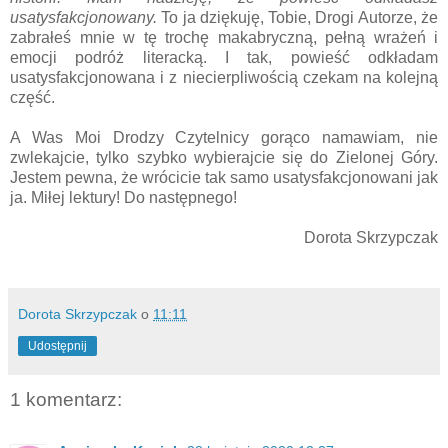
usatysfakcjonowany.
To ja dziękuję, Tobie, Drogi Autorze, że
zabrałeś mnie w tę trochę makabryczną, pełną wrażeń i
emocji podróż literacką. I tak, powieść odkładam
usatysfakcjonowana i z niecierpliwością czekam na kolejną
część.
A Was Moi Drodzy Czytelnicy gorąco namawiam, nie
zwlekajcie, tylko szybko wybierajcie się do Zielonej Góry.
Jestem pewna, że wrócicie tak samo usatysfakcjonowani jak
ja. Miłej lektury! Do następnego!
Dorota Skrzypczak
Dorota Skrzypczak
o
11:11
Udostępnij
1 komentarz: