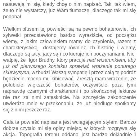
nasuwają mi się, kiedy chcę o nim napisać. Tak, tak wiem,
że to nie wystarczy, już Wam tłumaczę, dlaczego tak mi się
podobał.
Wielkim plusem tej powieści są na pewno bohaterowie. Ich
sylwetki przedstawiono bardzo wyraziście, od początku
wiemy, z jakim człowiekiem mamy do czynienia, razem z
charakterystyką dostajemy również ich historię i wiemy,
dlaczego są tacy, jacy są i co kieruje ich poczynaniami. Nie
wątpię, że Igor Brudny, który pracuje
nad wizerunkiem, aby
już od pierwszego kontaktu sprawiać wrażenie ponurego
skurwysyna
, wzbudzi Waszą sympatię i przez całą tę podróż
będziecie mocno mu kibicować. Zresztą mam wrażenie, że
polubicie większość bohaterów, oczywiście poza tymi
naprawdę czarnymi charakterami i po skończonej lekturze
nie raz za nimi zatęsknicie. Na szczęście zakończenie
utwierdza mnie w przekonaniu, że już niedługo spotkamy
się z nimi jeszcze raz.
Cała ta powieść napisana jest wciągającym stylem. Bardzo
dobrze czytało mi się opisy miejsc, w których rozgrywa się
akcja. Topografia terenu oddana jest bardzo dokładnie i