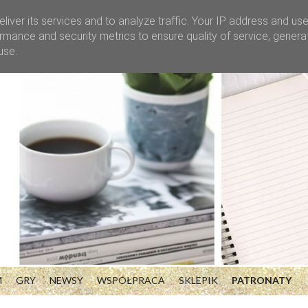
liver its services and to analyze traffic. Your IP address and us
rmance and security metrics to ensure quality of service, gener
use.
M
GRY
NEWSY
WSPÓŁPRACA
SKLEPIK
PATRONATY