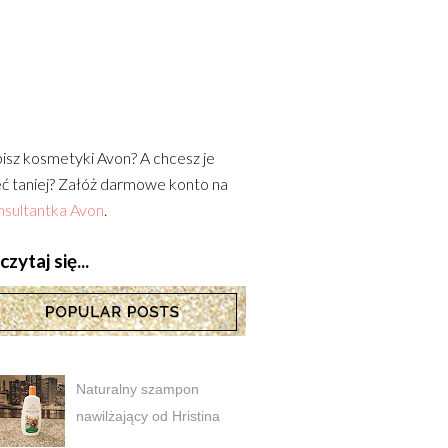
isz kosmetyki Avon? A chcesz je
ć taniej? Załóż darmowe konto na
sultantka Avon
.
zytaj się...
Naturalny szampon
nawilżający od Hristina