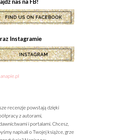
ajdź nas na FB!
.oraz Instagramie
anapie.pl
ze recenzje powstają dzięki
ółpracy z autorami,
awnictwami i portalami. Chcesz,
yśmy napisali o Twojej książce, grze
 produkcie? Napisz na: