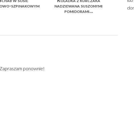
Schab w sosie
Roladka z kurczaka
łowo-szpinakowym
nadziewana suszonymi
dom
pomidorami...
) Zapraszam ponownie!