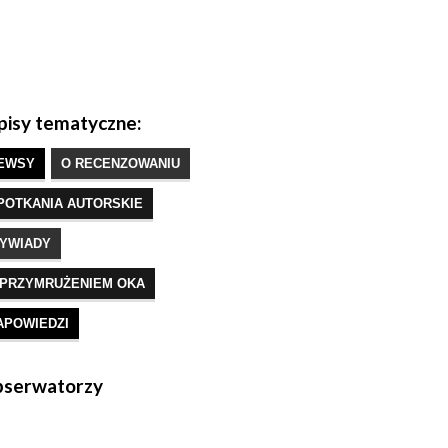
isy tematyczne:
EWSY
O RECENZOWANIU
POTKANIA AUTORSKIE
YWIADY
 PRZYMRUŻENIEM OKA
APOWIEDZI
serwatorzy