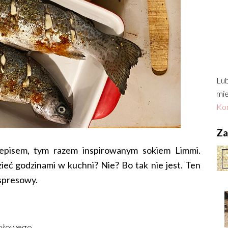
Lub
mie
Kon
Zac
pisem, tym razem inspirowanym sokiem Limmi.
eć godzinami w kuchni? Nie? Bo tak nie jest. Ten
kspresowy.
iołowego