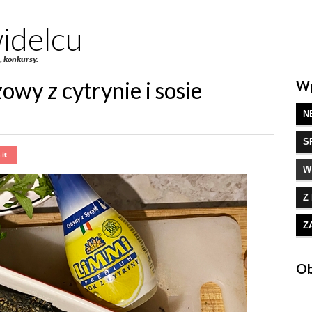
idelcu
e, konkursy.
owy z cytrynie i sosie
Wp
N
S
W
Z
Z
Ob