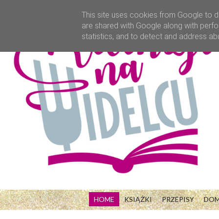
This site uses cookies from Google to de
are shared with Google along with perfo
statistics, and to detect and address ab
HOME
KSIĄŻKI
PRZEPISY
DO