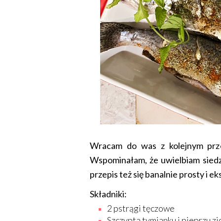
Wracam do was z kolejnym prze
Wspominałam, że uwielbiam siedzi
przepis też się banalnie prosty i e
Składniki:
2 pstrągi tęczowe
Szczypta tymianku i pieprzu z