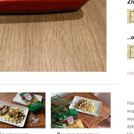
Zn
..
nak
Nas
wsp
wyd
żeb
lub