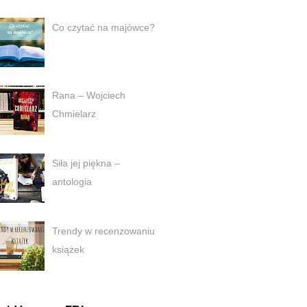
Co czytać na majówce?
Rana – Wojciech
Chmielarz
Siła jej piękna –
antologia
Trendy w recenzowaniu
książek