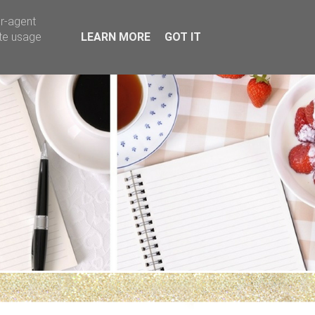
er-agent
ate usage
LEARN MORE
GOT IT