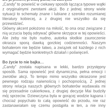
„Candy” to powieść w ciekawy sposób łącząca typowe wątki
z oryginalnymi zwrotami akcji. Bo z jednej strony wiele
sytuacji to schematy znane i lubiane z szeroko rozumianej
literatury kobiecej, a z drugiej nie wszystko da się
przewidzieć.
Główny akcent położono na miłość, to ona oraz związane z
nią uczucia będą odrywać główne skrzypce w tej opowieści.
Ale żeby nie było nudno, autorka słodkie zauroczenie
okrasza sporą dawką gorzkiej codzienności. Naszym
bohaterom nie będzie łatwo, a związek od każdego z nich
wymagać będzie konkretnych działań i poświęceń.
Bo życie to nie bajka…
„Candy” została napisana w lekki, bardzo przystępny
sposób. Sama opowieść jest dynamiczna, pełna emocji i
zwrotów akcji. To tempo mimo wszystko okraszone jest
pewnego rodzaju naiwnością i pochopnością. Z jednej
strony relacja naszych głównych bohaterów wydawała mi
się przesadnie cukierkowa, z drugiej decyzje Mai budziły
mój sprzeciw. Dziewczyna była w gorącej wodzie kąpana i
chociaż popychało to całą opowieść do przodu, nie raz
zastanawiałam się czemu postąpiła w ten, a nie inny