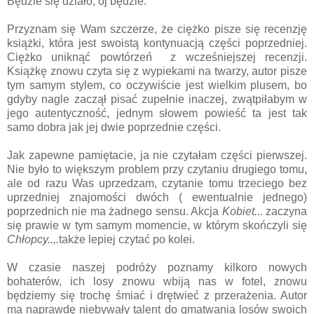
Będzie się działo, oj będzie.
Przyznam się Wam szczerze, że ciężko pisze się recenzję
książki, która jest swoistą kontynuacją części poprzedniej.
Ciężko uniknąć powtórzeń z wcześniejszej recenzji.
Książkę znowu czyta się z wypiekami na twarzy, autor pisze
tym samym stylem, co oczywiście jest wielkim plusem, bo
gdyby nagle zaczął pisać zupełnie inaczej, zwątpiłabym w
jego autentyczność, jednym słowem powieść ta jest tak
samo dobra jak jej dwie poprzednie części.
Jak zapewne pamiętacie, ja nie czytałam części pierwszej.
Nie było to większym problem przy czytaniu drugiego tomu,
ale od razu Was uprzedzam, czytanie tomu trzeciego bez
uprzedniej znajomości dwóch ( ewentualnie jednego)
poprzednich nie ma żadnego sensu. Akcja
Kobiet...
zaczyna
się prawie w tym samym momencie, w którym skończyli się
Chłopcy..,.
także lepiej czytać po kolei.
W czasie naszej podróży poznamy kilkoro nowych
bohaterów, ich losy znowu wbiją nas w fotel, znowu
będziemy się trochę śmiać i drętwieć z przerażenia. Autor
ma naprawdę niebywały talent do gmatwania losów swoich