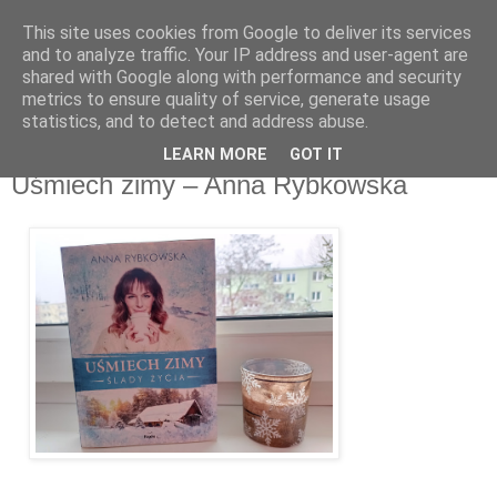
This site uses cookies from Google to deliver its services
Recenzje na widelcu
and to analyze traffic. Your IP address and user-agent are
shared with Google along with performance and security
metrics to ensure quality of service, generate usage
Portal kulturalny - książki, recenzje, inspiracje, konkursy.
statistics, and to detect and address abuse.
LEARN MORE
GOT IT
czwartek, 18 lutego 2021
Uśmiech zimy – Anna Rybkowska