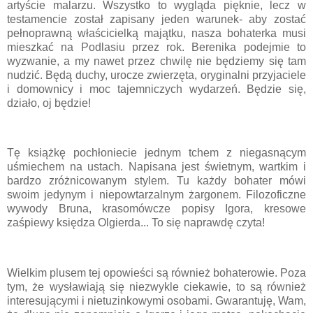
artyście malarzu. Wszystko to wygląda pięknie, lecz w
testamencie został zapisany jeden warunek- aby zostać
pełnoprawną właścicielką majątku, nasza bohaterka musi
mieszkać na Podlasiu przez rok. Berenika podejmie to
wyzwanie, a my nawet przez chwilę nie będziemy się tam
nudzić. Będą duchy, urocze zwierzęta, oryginalni przyjaciele
i domownicy i moc tajemniczych wydarzeń. Będzie się,
działo, oj będzie!
Tę książkę pochłoniecie jednym tchem z niegasnącym
uśmiechem na ustach. Napisana jest świetnym, wartkim i
bardzo zróżnicowanym stylem. Tu każdy bohater mówi
swoim jedynym i niepowtarzalnym żargonem. Filozoficzne
wywody Bruna, krasomówcze popisy Igora, kresowe
zaśpiewy księdza Olgierda... To się naprawdę czyta!
Wielkim plusem tej opowieści są również bohaterowie. Poza
tym, że wysławiają się niezwykle ciekawie, to są również
interesującymi i nietuzinkowymi osobami. Gwarantuję, Wam,