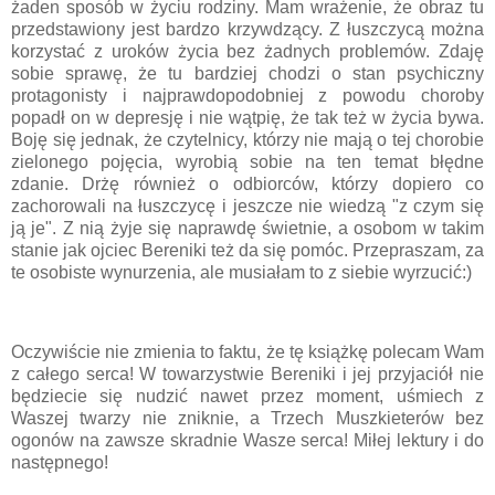
żaden sposób w życiu rodziny. Mam wrażenie, że obraz tu
przedstawiony jest bardzo krzywdzący. Z łuszczycą można
korzystać z uroków życia bez żadnych problemów. Zdaję
sobie sprawę, że tu bardziej chodzi o stan psychiczny
protagonisty i najprawdopodobniej z powodu choroby
popadł on w depresję i nie wątpię, że tak też w życia bywa.
Boję się jednak, że czytelnicy, którzy nie mają o tej chorobie
zielonego pojęcia, wyrobią sobie na ten temat błędne
zdanie. Drżę również o odbiorców, którzy dopiero co
zachorowali na łuszczycę i jeszcze nie wiedzą "z czym się
ją je". Z nią żyje się naprawdę świetnie, a osobom w takim
stanie jak ojciec Bereniki też da się pomóc. Przepraszam, za
te osobiste wynurzenia, ale musiałam to z siebie wyrzucić:)
Oczywiście nie zmienia to faktu, że tę książkę polecam Wam
z całego serca! W towarzystwie Bereniki i jej przyjaciół nie
będziecie się nudzić nawet przez moment, uśmiech z
Waszej twarzy nie zniknie, a Trzech Muszkieterów bez
ogonów na zawsze skradnie Wasze serca! Miłej lektury i do
następnego!