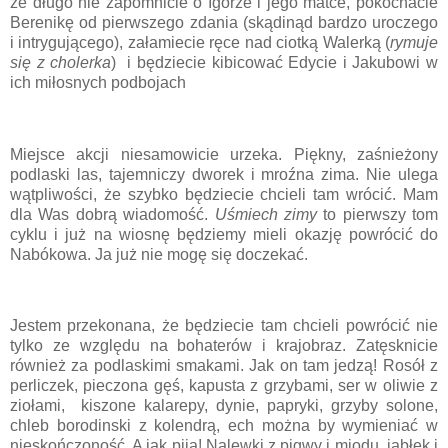
że długo nie zapomnicie o Igorze i jego matce, pokochacie
Berenikę od pierwszego zdania (skądinąd bardzo uroczego
i intrygującego), załamiecie ręce nad ciotką Walerką (
rymuje
się z cholerka
) i będziecie kibicować Edycie i Jakubowi w
ich miłosnych podbojach
Miejsce akcji niesamowicie urzeka. Piękny, zaśnieżony
podlaski las, tajemniczy dworek i mroźna zima. Nie ulega
wątpliwości, że szybko będziecie chcieli tam wrócić. Mam
dla Was dobrą wiadomość.
Uśmiech zimy
to pierwszy tom
cyklu i już na wiosnę będziemy mieli okazję powrócić do
Nabókowa. Ja już nie mogę się doczekać.
Jestem przekonana, że będziecie tam chcieli powrócić nie
tylko ze względu na bohaterów i krajobraz. Zatęsknicie
również za podlaskimi smakami. Jak on tam jedzą! Rosół z
perliczek, pieczona gęś, kapusta z grzybami, ser w oliwie z
ziołami, kiszone kalarepy, dynie, papryki, grzyby solone,
chleb borodinski z kolendrą, ech można by wymieniać w
nieskończoność. A jak piją! Nalewki z pigwy i miodu, jabłek i