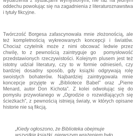
wydarzenia z sytuacjami wymyślonymi, nie raz na jednym
oddechu powołując się na zagadnienia z literaturoznawstwa
i tytuły fikcyjne.
Twórczość Borgesa zafascynowała mnie złożonością, ale
też kompletnością wykreowanych koncepcji i światów.
Chociaż czytelnik może z nimi obcować ledwie przez
chwilę, to z pewnością zaintryguje go
pomysłowość
przedstawionych rzeczywistości. Kolejnym plusem jest też
istotny udział literatury, czy to w formie odniesień, czy
bardziej dosadny sposób, gdy książki odgrywają rolę
swoistych bohaterów. Najbardziej zaintrygowała mnie
koncepcje przyjęte w „Bibliotece Babel” oraz „Pierre
Menard, autor Don Kichota”. Z kolei odwołując się do
pomysłu przywołanego w „Ogrodzie o rozwidlających się
ścieżkach”, z pewnością istnieją światy, w których opisane
historie nie są fikcją.
„Kiedy ogłoszono, że Biblioteka obejmuje
wszystkie książki, pierwszym wrażeniem było