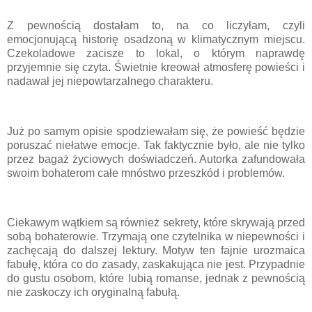
Z pewnością dostałam to, na co liczyłam, czyli
emocjonującą historię osadzoną w klimatycznym miejscu.
Czekoladowe zacisze to lokal, o którym naprawdę
przyjemnie się czyta. Świetnie kreował atmosferę powieści i
nadawał jej niepowtarzalnego charakteru.
Już po samym opisie spodziewałam się, że powieść będzie
poruszać niełatwe emocje. Tak faktycznie było, ale nie tylko
przez bagaż życiowych doświadczeń. Autorka zafundowała
swoim bohaterom całe mnóstwo przeszkód i problemów.
Ciekawym wątkiem są również sekrety, które skrywają przed
sobą bohaterowie. Trzymają one czytelnika w niepewności i
zachęcają do dalszej lektury. Motyw ten fajnie urozmaica
fabułę, która co do zasady, zaskakująca nie jest. Przypadnie
do gustu osobom, które lubią romanse, jednak z pewnością
nie zaskoczy ich oryginalną fabułą.