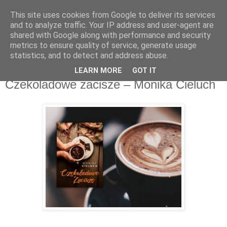
This site uses cookies from Google to deliver its services
Recenzje na widelcu
and to analyze traffic. Your IP address and user-agent are
shared with Google along with performance and security
metrics to ensure quality of service, generate usage
Portal kulturalny - książki, recenzje, inspiracje, konkursy.
statistics, and to detect and address abuse.
LEARN MORE
GOT IT
środa, 15 grudnia 2021
Czekoladowe zacisze – Monika Cieluch