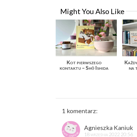
Might You Also Like
Kot pierwszego
Każdy
kontaktu – Shō Ishida
na 
1 komentarz:
Agnieszka Kaniuk
18 września 2022 20:56