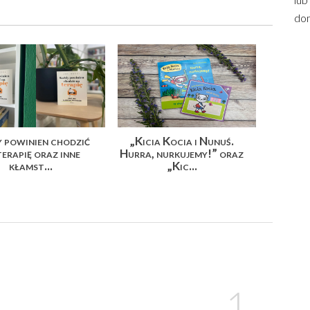
dom
 powinien chodzić
„Kicia Kocia i Nunuś.
terapię oraz inne
Hurra, nurkujemy!” oraz
kłamst...
„Kic...