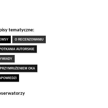
isy tematyczne:
EWSY
O RECENZOWANIU
POTKANIA AUTORSKIE
YWIADY
 PRZYMRUŻENIEM OKA
APOWIEDZI
serwatorzy