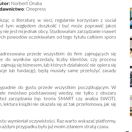
utor:
Norbert Oruba
dawnictwo
: Onepress
ząc o literaturę w sieci, regularnie korzystam z social
od tym względem doszkolić i być może poprawić jakoś
 nie jest mi jednak obcy. Studiowałam zarządzanie i nawet
 tych powodów oczekiwałam od tego tytułu całkiem sporo
 adresowana przede wszystkim do firm zajmujących się
uje do wyników sprzedaży, liczby klientów, czy procesu
ajmują się biznesem, lub których działalność nie opiera się
tucje lub fundację), będą musiały same przełożyć zasady
rzypadnie do gustu przede wszystkim początkującym. W
całe mnóstwo podstawowej wiedzy, nie tylko z obszaru
e też zarządzania (np. teoria SMART czy analiza SWOT).
lektura książki nie okazała się aż tak przełomowa, jak się
ęsto wymieniał oczywistości. Raz warto wskazać platformy,
 każdym przypadku było już moim zdaniem stratą czasu.