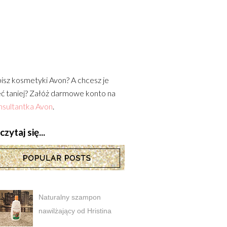
isz kosmetyki Avon? A chcesz je
ć taniej? Załóż darmowe konto na
sultantka Avon
.
zytaj się...
Naturalny szampon
nawilżający od Hristina