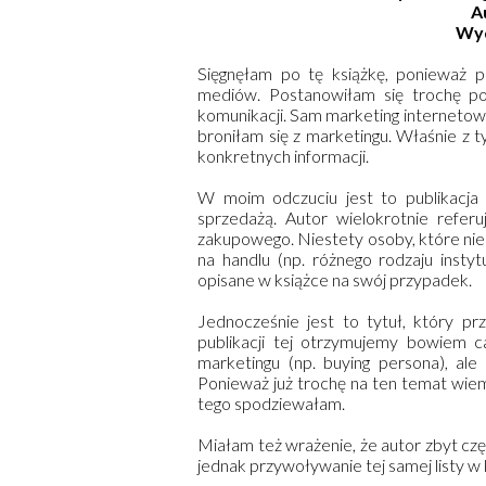
A
Wy
Sięgnęłam po tę książkę, ponieważ pis
mediów. Postanowiłam się trochę p
komunikacji. Sam marketing internetowy
broniłam się z marketingu. Właśnie z
konkretnych informacji.
W moim odczuciu jest to publikacja
sprzedażą. Autor wielokrotnie refer
zakupowego. Niestety osoby, które nie z
na handlu (np. różnego rodzaju insty
opisane w książce na swój przypadek.
Jednocześnie jest to tytuł, który p
publikacji tej otrzymujemy bowiem 
marketingu (np. buying persona), al
Ponieważ już trochę na ten temat wiem, 
tego spodziewałam.
Miałam też wrażenie, że autor zbyt cz
jednak przywoływanie tej samej listy w