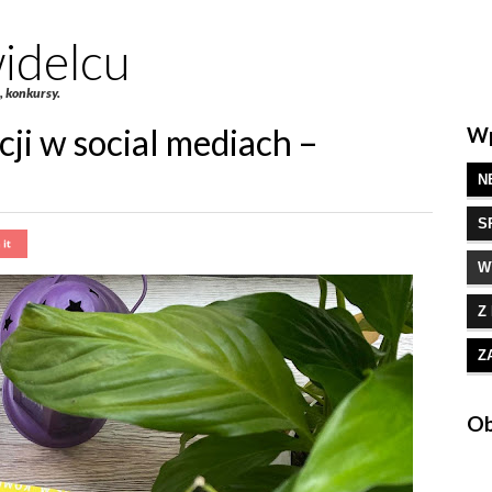
idelcu
e, konkursy.
ji w social mediach –
Wp
N
S
W
Z
Z
Ob