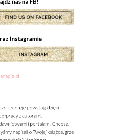
ajdź nas na FB!
.oraz Instagramie
anapie.pl
ze recenzje powstają dzięki
ółpracy z autorami,
awnictwami i portalami. Chcesz,
yśmy napisali o Twojej książce, grze
 produkcie? Napisz na: