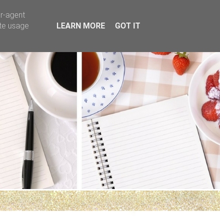
er-agent
ate usage
LEARN MORE
GOT IT