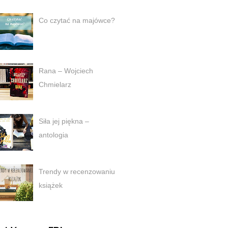
Co czytać na majówce?
Rana – Wojciech
Chmielarz
Siła jej piękna –
antologia
Trendy w recenzowaniu
książek