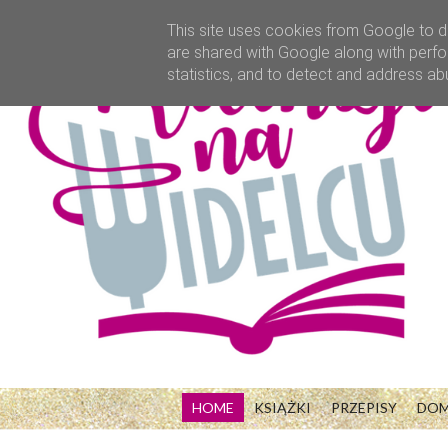
This site uses cookies from Google to de
are shared with Google along with perfo
statistics, and to detect and address ab
HOME
KSIĄŻKI
PRZEPISY
DO