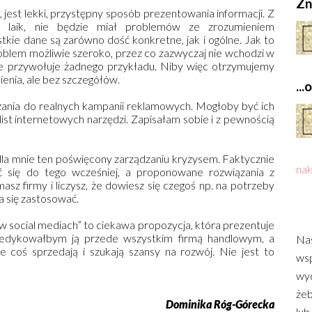
Zn
i, jest lekki, przystępny sposób prezentowania informacji. Z
y laik, nie będzie miał problemów ze zrozumieniem
tkie dane są zarówno dość konkretne, jak i ogólne. Jak to
roblem możliwie szeroko, przez co zazwyczaj nie wchodzi w
nie przywołuje żadnego przykładu. Niby więc otrzymujemy
enia, ale bez szczegółów.
..
zania do realnych kampanii reklamowych. Mogłoby być ich
 list internetowych narzędzi. Zapisałam sobie i z pewnością
dla mnie ten poświęcony zarządzaniu kryzysem. Faktycznie
nak
ć się do tego wcześniej, a proponowane rozwiązania z
masz firmy i liczysz, że dowiesz się czegoś np. na potrzeby
da się zastosować.
w social mediach” to ciekawa propozycja, która prezentuje
edykowałbym ją przede wszystkim firmą handlowym, a
Nas
re coś sprzedają i szukają szansy na rozwój. Nie jest to
wsp
wyd
żeb
Dominika Róg-Górecka
lub