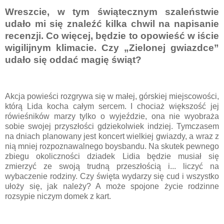
Wreszcie, w tym świątecznym szaleństwie
udało mi się znaleźć kilka chwil na napisanie
recenzji. Co więcej, będzie to opowieść w iście
wigilijnym klimacie. Czy „Zielonej gwiazdce”
udało się oddać magię świąt?
Akcja powieści rozgrywa się w małej, górskiej miejscowości,
którą Lida kocha całym sercem. I chociaż większość jej
rówieśników marzy tylko o wyjeździe, ona nie wyobraża
sobie swojej przyszłości gdziekolwiek indziej. Tymczasem
na dniach planowany jest koncert wielkiej gwiazdy, a wraz z
nią mniej rozpoznawalnego boysbandu. Na skutek pewnego
zbiegu okoliczności dziadek Lidia będzie musiał się
zmierzyć ze swoją trudną przeszłością i... liczyć na
wybaczenie rodziny. Czy święta wydarzy się cud i wszystko
ułoży się, jak należy? A może spojone życie rodzinne
rozsypie niczym domek z kart.