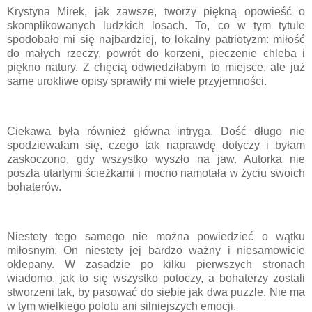
Krystyna Mirek, jak zawsze, tworzy piękną opowieść o
skomplikowanych ludzkich losach. To, co w tym tytule
spodobało mi się najbardziej, to lokalny patriotyzm: miłość
do małych rzeczy, powrót do korzeni, pieczenie chleba i
piękno natury. Z chęcią odwiedziłabym to miejsce, ale już
same urokliwe opisy sprawiły mi wiele przyjemności.
Ciekawa była również główna intryga. Dość długo nie
spodziewałam się, czego tak naprawdę dotyczy i byłam
zaskoczono, gdy wszystko wyszło na jaw. Autorka nie
poszła utartymi ścieżkami i mocno namotała w życiu swoich
bohaterów.
Niestety tego samego nie można powiedzieć o wątku
miłosnym. On niestety jej bardzo ważny i niesamowicie
oklepany. W zasadzie po kilku pierwszych stronach
wiadomo, jak to się wszystko potoczy, a bohaterzy zostali
stworzeni tak, by pasować do siebie jak dwa puzzle. Nie ma
w tym wielkiego polotu ani silniejszych emocji.