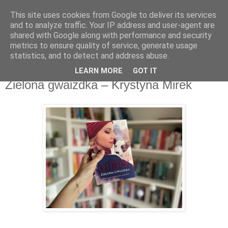
This site uses cookies from Google to deliver its services
Recenzje na widelcu
and to analyze traffic. Your IP address and user-agent are
shared with Google along with performance and security
metrics to ensure quality of service, generate usage
Portal kulturalny - książki, recenzje, inspiracje, konkursy.
statistics, and to detect and address abuse.
LEARN MORE
GOT IT
poniedziałek, 25 grudnia 2023
Zielona gwaizdka – Krystyna Mirek