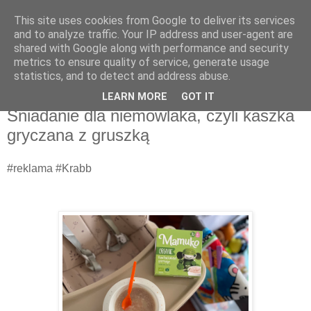
This site uses cookies from Google to deliver its services
Recenzje na widelcu
and to analyze traffic. Your IP address and user-agent are
shared with Google along with performance and security
metrics to ensure quality of service, generate usage
Portal kulturalny - książki, recenzje, inspiracje, konkursy.
statistics, and to detect and address abuse.
LEARN MORE
GOT IT
czwartek, 20 lutego 2025
Śniadanie dla niemowlaka, czyli kaszka
gryczana z gruszką
#reklama #Krabb