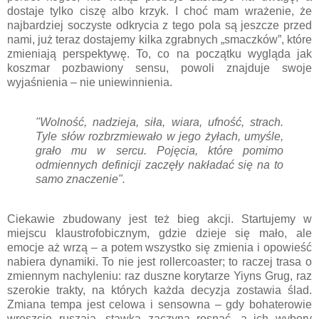
dostaje tylko ciszę albo krzyk. I choć mam wrażenie, że
najbardziej soczyste odkrycia z tego pola są jeszcze przed
nami, już teraz dostajemy kilka zgrabnych „smaczków”, które
zmieniają perspektywę. To, co na początku wygląda jak
koszmar pozbawiony sensu, powoli znajduje swoje
wyjaśnienia – nie uniewinnienia.
"Wolność, nadzieja, siła, wiara, ufność, strach.
Tyle słów rozbrzmiewało w jego żyłach, umyśle,
grało mu w sercu. Pojęcia, które pomimo
odmiennych definicji zaczęły nakładać się na to
samo znaczenie".
Ciekawie zbudowany jest też bieg akcji. Startujemy w
miejscu klaustrofobicznym, gdzie dzieje się mało, ale
emocje aż wrzą – a potem wszystko się zmienia i opowieść
nabiera dynamiki. To nie jest rollercoaster; to raczej trasa o
zmiennym nachyleniu: raz duszne korytarze Yiyns Grug, raz
szerokie trakty, na których każda decyzja zostawia ślad.
Zmiana tempa jest celowa i sensowna – gdy bohaterowie
wreszcie ruszają, stawka zaczyna rosnąć, a ich wybory