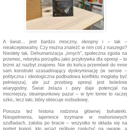
A świat… jest bardzo mroczny, okropny i – tak –
nieakceptowalny. Czy można znaleźć w nim coś z naszego?
Niestety tak. Dehumanizacja „innych”, społeczna zgoda na
przemoc, retoryka porządku jako przykrywka dla opresji – to
brzmi aż nazbyt znajomo. Nie do końca przemówił do mnie
sam konstrukt uzasadniający dyskryminację (w sensie –
polityczna i ideologiczna podbudowa konfliktu mogłaby być
pełniejsza), ale już przebieg opresji jest boleśnie
wiarygodny. Świat żelaza i pary daje potencjał na
mocniejszy, steampunkowy pazur – w tym tomie to raczej
szkic, lecz taki, który obiecuje rozbudowę.
Porusza też historia rodzinna głównej bohaterki.
Niespełnienia, tajemnice trzymane w mahoniowych
szufladach, żałoba po bracie – wszystko to składa się na
portret kogoś, kto wciąż próbuje zasłużyć na uwagę, a