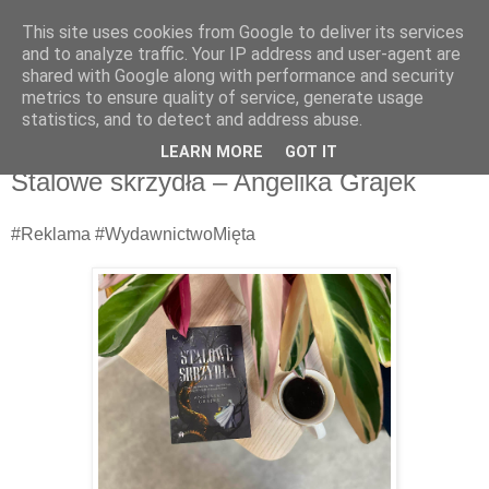
This site uses cookies from Google to deliver its services
Recenzje na widelcu
and to analyze traffic. Your IP address and user-agent are
shared with Google along with performance and security
metrics to ensure quality of service, generate usage
Portal kulturalny - książki, recenzje, inspiracje, konkursy.
statistics, and to detect and address abuse.
LEARN MORE
GOT IT
sobota, 28 lutego 2026
Stalowe skrzydła – Angelika Grajek
#Reklama #WydawnictwoMięta