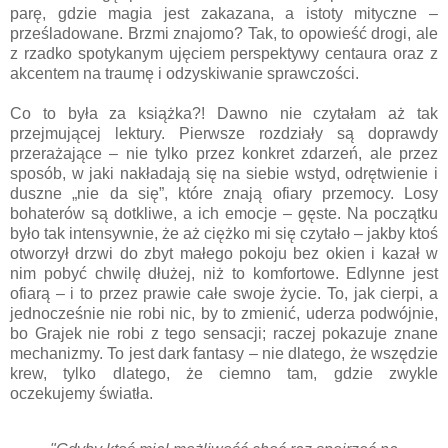
parę, gdzie magia jest zakazana, a istoty mityczne –
prześladowane. Brzmi znajomo? Tak, to opowieść drogi, ale
z rzadko spotykanym ujęciem perspektywy centaura oraz z
akcentem na traumę i odzyskiwanie sprawczości.
Co to była za książka?! Dawno nie czytałam aż tak
przejmującej lektury. Pierwsze rozdziały są doprawdy
przerażające – nie tylko przez konkret zdarzeń, ale przez
sposób, w jaki nakładają się na siebie wstyd, odrętwienie i
duszne „nie da się”, które znają ofiary przemocy. Losy
bohaterów są dotkliwe, a ich emocje – gęste. Na początku
było tak intensywnie, że aż ciężko mi się czytało – jakby ktoś
otworzył drzwi do zbyt małego pokoju bez okien i kazał w
nim pobyć chwilę dłużej, niż to komfortowe. Edlynne jest
ofiarą – i to przez prawie całe swoje życie. To, jak cierpi, a
jednocześnie nie robi nic, by to zmienić, uderza podwójnie,
bo Grajek nie robi z tego sensacji; raczej pokazuje znane
mechanizmy. To jest dark fantasy – nie dlatego, że wszędzie
krew, tylko dlatego, że ciemno tam, gdzie zwykle
oczekujemy światła.