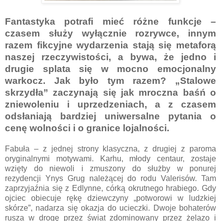
Fantastyka potrafi mieć różne funkcje –
czasem służy wyłącznie rozrywce, innym
razem fikcyjne wydarzenia stają się metaforą
naszej rzeczywistości, a bywa, że jedno i
drugie splata się w mocno emocjonalny
warkocz. Jak było tym razem? „Stalowe
skrzydła” zaczynają się jak mroczna baśń o
zniewoleniu i uprzedzeniach, a z czasem
odsłaniają bardziej uniwersalne pytania o
cenę wolności i o granice lojalności.
Fabuła – z jednej strony klasyczna, z drugiej z paroma
oryginalnymi motywami. Karhu, młody centaur, zostaje
wzięty do niewoli i zmuszony do służby w ponurej
rezydencji Ynys Grug należącej do rodu Valerisów. Tam
zaprzyjaźnia się z Edlynne, córką okrutnego hrabiego. Gdy
ojciec obiecuje rękę dziewczyny „potworowi w ludzkiej
skórze”, nadarza się okazja do ucieczki. Dwoje bohaterów
rusza w drogę przez świat zdominowany przez żelazo i