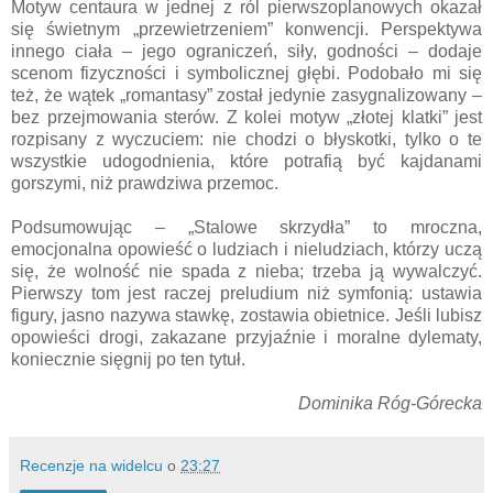
Motyw centaura w jednej z ról pierwszoplanowych okazał
się świetnym „przewietrzeniem” konwencji. Perspektywa
innego ciała – jego ograniczeń, siły, godności – dodaje
scenom fizyczności i symbolicznej głębi. Podobało mi się
też, że wątek „romantasy” został jedynie zasygnalizowany –
bez przejmowania sterów. Z kolei motyw „złotej klatki” jest
rozpisany z wyczuciem: nie chodzi o błyskotki, tylko o te
wszystkie udogodnienia, które potrafią być kajdanami
gorszymi, niż prawdziwa przemoc.
Podsumowując – „Stalowe skrzydła” to mroczna,
emocjonalna opowieść o ludziach i nieludziach, którzy uczą
się, że wolność nie spada z nieba; trzeba ją wywalczyć.
Pierwszy tom jest raczej preludium niż symfonią: ustawia
figury, jasno nazywa stawkę, zostawia obietnice. Jeśli lubisz
opowieści drogi, zakazane przyjaźnie i moralne dylematy,
koniecznie sięgnij po ten tytuł.
Dominika Róg-Górecka
Recenzje na widelcu
o
23:27