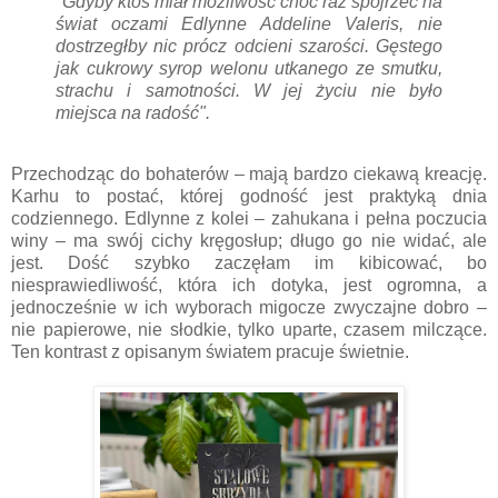
"Gdyby ktoś miał możliwość choć raz spojrzeć na
świat oczami Edlynne Addeline Valeris, nie
dostrzegłby nic prócz odcieni szarości. Gęstego
jak cukrowy syrop welonu utkanego ze smutku,
strachu i samotności. W jej życiu nie było
miejsca na radość".
Przechodząc do bohaterów – mają bardzo ciekawą kreację.
Karhu to postać, której godność jest praktyką dnia
codziennego. Edlynne z kolei – zahukana i pełna poczucia
winy – ma swój cichy kręgosłup; długo go nie widać, ale
jest. Dość szybko zaczęłam im kibicować, bo
niesprawiedliwość, która ich dotyka, jest ogromna, a
jednocześnie w ich wyborach migocze zwyczajne dobro –
nie papierowe, nie słodkie, tylko uparte, czasem milczące.
Ten kontrast z opisanym światem pracuje świetnie.