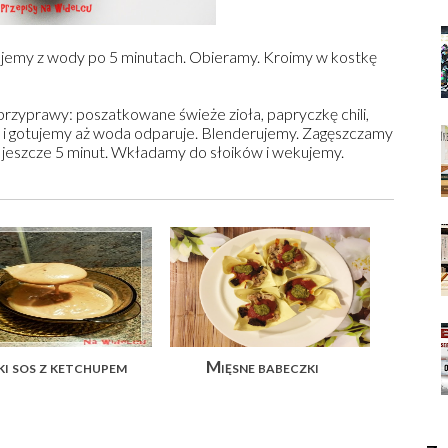
emy z wody po 5 minutach. Obieramy. Kroimy w kostkę
rzyprawy: poszatkowane świeże zioła, papryczkę chili,
y i gotujemy aż woda odparuje. Blenderujemy. Zagęszczamy
eszcze 5 minut. Wkładamy do słoików i wekujemy.
ki sos z ketchupem
Mięsne babeczki