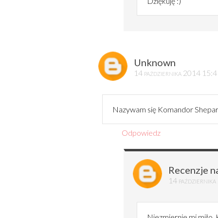
Dziękuję :)
Unknown
14 października 2014 15:
Nazywam się Komandor Shepard a
Odpowiedz
Recenzje n
14 październik
Niezmiernie mi miło,