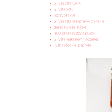
2 łyżeczki cukru
2 łyżki octu
szczypta soli
2 łyżeczki przyprawy chińskiej
garść świeżej bazylii
100 g kukurydzy z puszki
2 łyżki mąki ziemniaczanej
łyżka słodkiej papryki