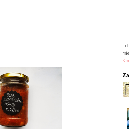
Lub
mie
Kon
Zac