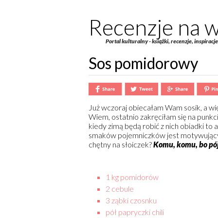
Recenzje na w
Portal kulturalny - książki, recenzje, inspiracj
Sos pomidorowy
Już wczoraj obiecałam Wam sosik, a więc
Wiem, ostatnio zakręciłam się na punk
kiedy zimą będą robić z nich obiadki to
smaków pojemniczków jest motywujący.
chętny na słoiczek?
Komu, komu, bo pó
1 kg pomidorów
2 cebule
3 ząbki czosnku
pół papryczki chili