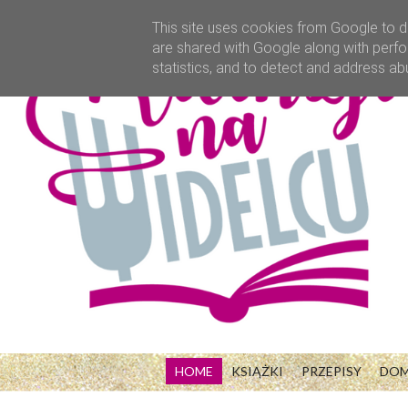
This site uses cookies from Google to de
are shared with Google along with perfo
statistics, and to detect and address ab
HOME
KSIĄŻKI
PRZEPISY
DO