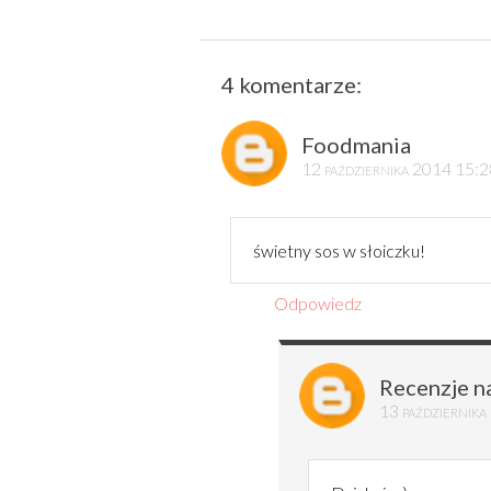
4 komentarze:
Foodmania
12 października 2014 15:
świetny sos w słoiczku!
Odpowiedz
Recenzje n
13 październik