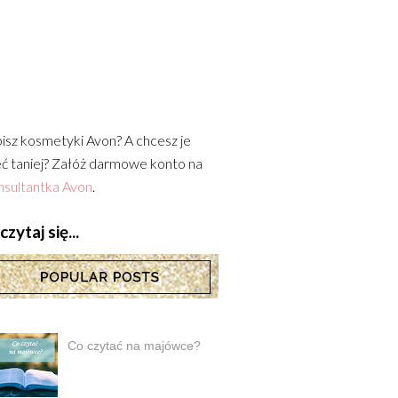
isz kosmetyki Avon? A chcesz je
ć taniej? Załóż darmowe konto na
sultantka Avon
.
zytaj się...
Co czytać na majówce?