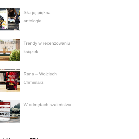
Siła jej piękna –
antologia
Trendy w recenzowaniu
książek
Rana – Wojciech
Chmielarz
W odmętach szaleństwa