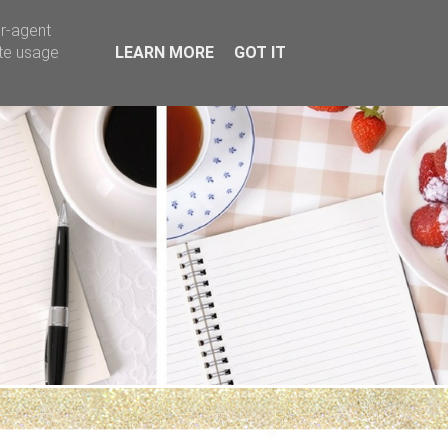
er-agent
ate usage
LEARN MORE
GOT IT