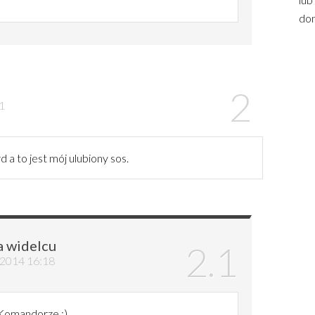
dom
41
 to jest mój ulubiony sos.
a widelcu
a 2014 16:18
 Komandorze :)