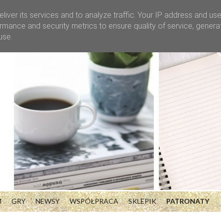
liver its services and to analyze traffic. Your IP address and us
rmance and security metrics to ensure quality of service, gener
use.
M
GRY
NEWSY
WSPÓŁPRACA
SKLEPIK
PATRONATY