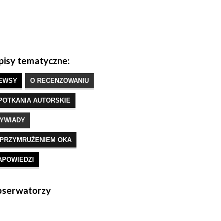
isy tematyczne:
EWSY
O RECENZOWANIU
POTKANIA AUTORSKIE
YWIADY
 PRZYMRUŻENIEM OKA
APOWIEDZI
serwatorzy