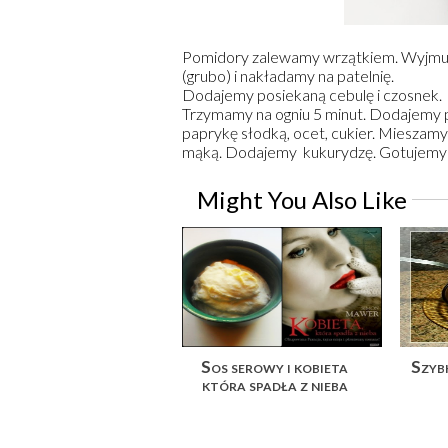
Pomidory zalewamy wrzątkiem. Wyjmuj
(grubo) i nakładamy na patelnię.
Dodajemy posiekaną cebulę i czosnek.
Trzymamy na ogniu 5 minut. Dodajemy p
paprykę słodką, ocet, cukier. Mieszam
mąką. Dodajemy kukurydzę. Gotujemy j
Might You Also Like
Sos serowy i kobieta
Szyb
która spadła z nieba