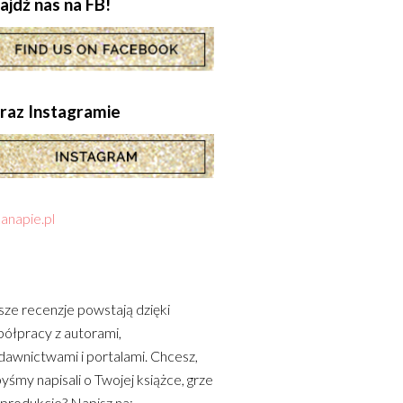
ajdź nas na FB!
.oraz Instagramie
anapie.pl
ze recenzje powstają dzięki
ółpracy z autorami,
awnictwami i portalami. Chcesz,
yśmy napisali o Twojej książce, grze
 produkcie? Napisz na: