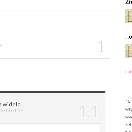
Zn
..
28
nak
Nas
a widelcu
wsp
a 2014 01:28
wyd
żeb
lub