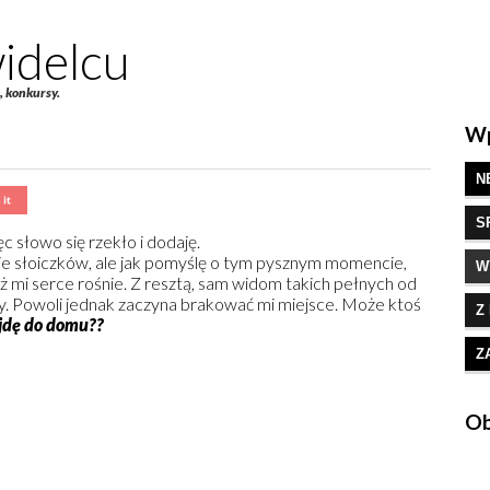
idelcu
e, konkursy.
Wp
N
S
 słowo się rzekło i dodaję.
cie słoiczków, ale jak pomyślę o tym pysznym momencie,
W
 aż mi serce rośnie. Z resztą, sam widom takich pełnych od
 Powoli jednak zaczyna brakować mi miejsce. Może ktoś
Z
jdę do domu??
Z
Ob