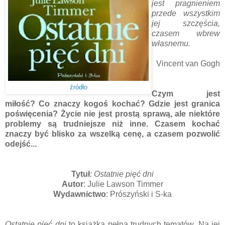
jest prag­nieniem
prze­de wszys­tkim
jej szczęścia,
czasem wbrew
własn­­emu.
Vincent van Gogh
źródło
Czym jest
miłość? Co znaczy kogoś kochać? Gdzie jest granica
poświęcenia? Życie nie jest prostą sprawą, ale niektóre
problemy są trudniejsze niż inne. Czasem kochać
znaczy być blisko za wszelką cenę, a czasem pozwolić
odejść...
Tytuł
: Ostatnie pięć dni
Autor
: Julie Lawson Timmer
Wydawnictwo
: Prószyński i S-ka
Ostatnie pięć dni
to książka pełna trudnych tematów. Na jej