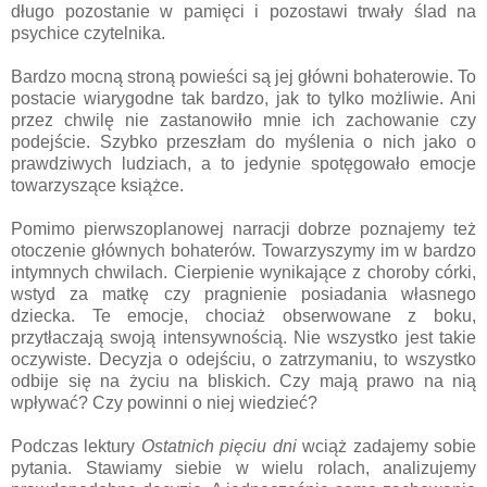
długo pozostanie w pamięci i pozostawi trwały ślad na
psychice czytelnika.
Bardzo mocną stroną powieści są jej główni bohaterowie. To
postacie wiarygodne tak bardzo, jak to tylko możliwie. Ani
przez chwilę nie zastanowiło mnie ich zachowanie czy
podejście. Szybko przeszłam do myślenia o nich jako o
prawdziwych ludziach, a to jedynie spotęgowało emocje
towarzyszące książce.
Pomimo pierwszoplanowej narracji dobrze poznajemy też
otoczenie głównych bohaterów. Towarzyszymy im w bardzo
intymnych chwilach. Cierpienie wynikające z choroby córki,
wstyd za matkę czy pragnienie posiadania własnego
dziecka. Te emocje, chociaż obserwowane z boku,
przytłaczają swoją intensywnością. Nie wszystko jest takie
oczywiste. Decyzja o odejściu, o zatrzymaniu, to wszystko
odbije się na życiu na bliskich. Czy mają prawo na nią
wpływać? Czy powinni o niej wiedzieć?
Podczas lektury
Ostatnich pięciu dni
wciąż zadajemy sobie
pytania. Stawiamy siebie w wielu rolach, analizujemy