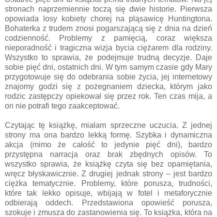
stronach naprzemiennie toczą się dwie historie. Pierwsza
opowiada losy kobiety chorej na pląsawicę Huntingtona.
Bohaterka z trudem znosi pogarszającą się z dnia na dzień
codzienność. Problemy z pamięcią, coraz większa
nieporadność i tragiczna wizja bycia ciężarem dla rodziny.
Wszystko to sprawia, że podejmuje trudną decyzje. Daje
sobie pięć dni, ostatnich dni. W tym samym czasie gdy Mary
przygotowuje się do odebrania sobie życia, jej internetowy
znajomy godzi się z pożegnaniem dziecka, którym jako
rodzic zastępczy opiekował się przez rok. Ten czas mija, a
on nie potrafi tego zaakceptować.
Czytając tę książkę, miałam sprzeczne uczucia. Z jednej
strony ma ona bardzo lekką formę. Szybka i dynamiczna
akcja (mimo że całość to jedynie pięć dni), bardzo
przystępna narracja oraz brak zbędnych opisów. To
wszystko sprawia, że książkę czyta się bez opamiętania,
wręcz błyskawicznie. Z drugiej jednak strony – jest bardzo
ciężka tematycznie. Problemy, które porusza, trudności,
które tak lekko opisuje, wbijają w fotel i metaforycznie
odbierają oddech. Przedstawiona opowieść porusza,
szokuje i zmusza do zastanowienia się. To książka, która na