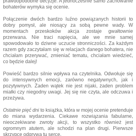
prawdopodobne decyzje. A jednocześnie samo zachowanie
bohaterów wymyka się ocenie.
Połączenie dwóch bardzo luźno powiązanych historii to
dobry pomysł, ale niosący za sobą pewne wady. W
momentach przeskoków akcja zostaje gwałtownie
przerwana. Nie traci napięcia, ale we mnie samej
spowodowało to dziwne uczucie stronniczości. Za każdym
razem gdy zaczytałam się w relacjach danego bohatera, nie
chciałam przerywać, zmieniać tematu, chciałam wiedzieć,
co będzie dalej!
Powieść bardzo silnie wpływa na czytelnika. Odwołuje się
do intensywnych emocji, zarówno negatywnych, jak i
pozytywnych. Żaden wątek nie jest nijaki, żaden problem
miałki czy niegodny uwagi. Jej się nie czyta, ale odczuwa i
przeżywa.
Ostatnie pięć dni
to książka, która w mojej ocenie pretenduje
do miana wydarzenia. Ciekawe rozwiązania fabularne,
nieoczekiwane zwroty akcji, to wszystko również jest
ogromnym atutem, ale schodzi na plan drugi. Pierwsze
skrzypce odgrywa tu serce.