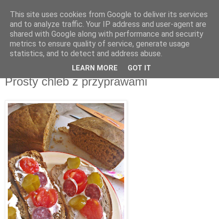
This site uses cookies from Google to deliver its services
Recenzje na widelcu
and to analyze traffic. Your IP address and user-agent are
shared with Google along with performance and security
metrics to ensure quality of service, generate usage
Portal kulturalny - książki, recenzje, inspiracje, konkursy.
statistics, and to detect and address abuse.
LEARN MORE
GOT IT
czwartek, 31 marca 2016
Prosty chleb z przyprawami