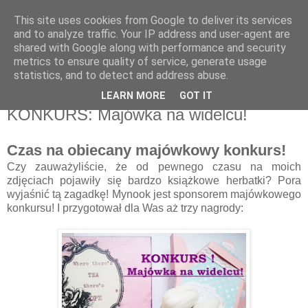
This site uses cookies from Google to deliver its services
Recenzje na widelcu
and to analyze traffic. Your IP address and user-agent are
shared with Google along with performance and security
metrics to ensure quality of service, generate usage
Portal kulturalny - książki, recenzje, inspiracje, konkursy.
statistics, and to detect and address abuse.
LEARN MORE
GOT IT
niedziela, 1 maja 2016
KONKURS: Majówka na widelcu!
Czas na obiecany majówkowy konkurs!
Czy zauważyliście, że od pewnego czasu na moich
zdjęciach pojawiły się bardzo książkowe herbatki? Pora
wyjaśnić tą zagadkę! Mynook jest sponsorem majówkowego
konkursu! I przygotował dla Was aż trzy nagrody: