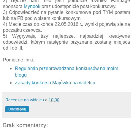
2) Będzie nam miło jeśli polubicie również Fanpage
sponsora
Mynook
oraz
udostępnicie post konkursowy.
3) Odpowiedzieć na pytanie konkursowe pod TYM postem
lub na FB pod wpisem konkursowym.
4) Macie czas do końca 22.05.2016 r., wyniki pojawią się na
początku czerwca.
5) Wygrywają trzy najlepsze, najbardziej kreatywne
odpowiedzi, którym następnie przyznane zostaną miejsca
od I do III.
Pomocne linki:
Regulamin przeprowadzana konkursów na moim
blogu
Zasady konkursu Majówka na widelcu
Recenzje na widelcu
o
10:00
Udostępnij
Brak komentarzy: