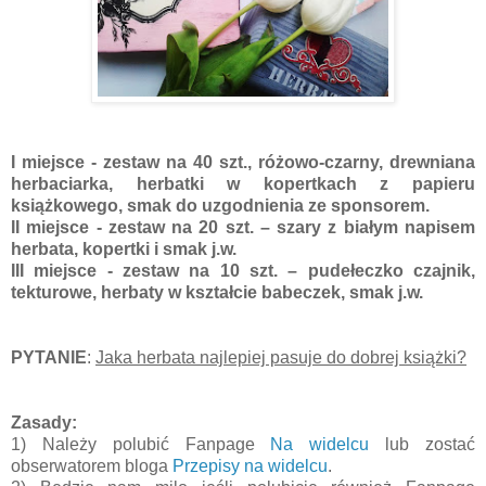
I miejsce
- zestaw na 40 szt., różowo-czarny, drewniana
herbaciarka, herbatki w kopertkach z papieru
książkowego, smak do uzgodnienia ze sponsorem.
II miejsce
- zestaw na 20 szt. – szary z białym napisem
herbata, kopertki i smak j.w.
III miejsce
- zestaw na 10 szt. – pudełeczko czajnik,
tekturowe, herbaty w kształcie babeczek, smak j.w.
PYTANIE
:
Jaka herbata najlepiej pasuje do dobrej książki?
Zasady:
1) Należy polubić Fanpage
Na widelcu
lub zostać
obserwatorem bloga
Przepisy na widelcu
.