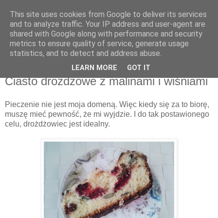
This site uses cookies from Google to deliver its services
Recenzje na widelcu
and to analyze traffic. Your IP address and user-agent are
shared with Google along with performance and security
metrics to ensure quality of service, generate usage
Portal kulturalny - książki, recenzje, inspiracje, konkursy.
statistics, and to detect and address abuse.
LEARN MORE
GOT IT
piątek, 2 września 2016
Ciasto drożdżowe z malinami i wiśniami
Pieczenie nie jest moja domeną. Więc kiedy się za to biorę,
muszę mieć pewność, że mi wyjdzie. I do tak postawionego
celu, drożdżowiec jest idealny.