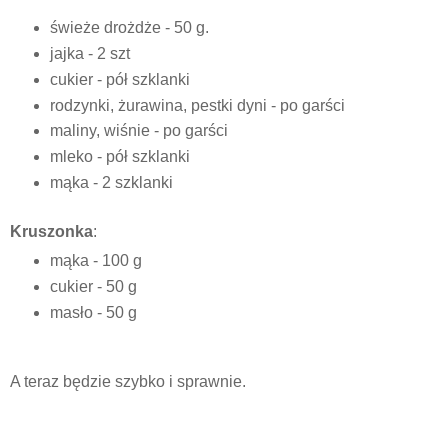
świeże drożdże - 50 g.
jajka - 2 szt
cukier - pół szklanki
rodzynki, żurawina, pestki dyni - po garści
maliny, wiśnie - po garści
mleko - pół szklanki
mąka - 2 szklanki
Kruszonka
:
mąka - 100 g
cukier - 50 g
masło - 50 g
A teraz będzie szybko i sprawnie.