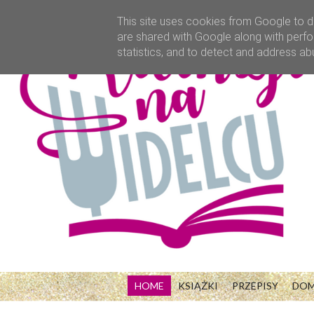
This site uses cookies from Google to de
are shared with Google along with perfo
statistics, and to detect and address ab
HOME
KSIĄŻKI
PRZEPISY
DO