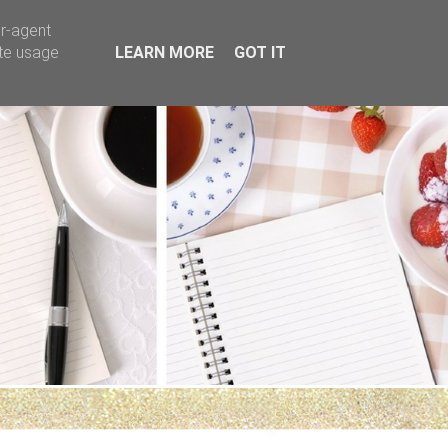
er-agent
ate usage
LEARN MORE
GOT IT