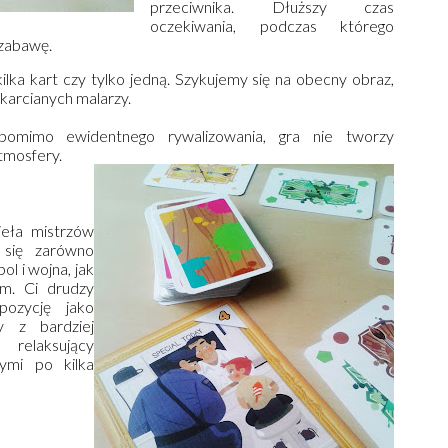
przeciwnika. Dłuższy czas
oczekiwania, podczas którego
 zabawę.
ka kart czy tylko jedną. Szykujemy się na obecny obraz,
 karcianych malarzy.
pomimo ewidentnego rywalizowania, gra nie tworzy
atmosfery.
ieła mistrzów
 się zarówno
l i wojna, jak
m. Ci drudzy
ozycję jako
y z bardziej
relaksujący
cymi po kilka