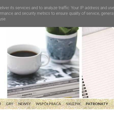
liver its services and to analyze traffic. Your IP address and us
rmance and security metrics to ensure quality of service, gener
use.
M
GRY
NEWSY
WSPÓŁPRACA
SKLEPIK
PATRONATY