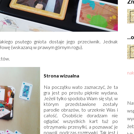
Zn
..
Takiego psutego gniota dostaje jego przeciwnik. Jednak
połowę (wskazaną w prawym górnym rogu).
któw.
nak
Strona wizualna
Na początku wato zaznaczyć, że ta
gra jest po prostu pięknie wydana.
Jeżeli tylko spodoba Wam się styl, w
Nas
którym przedstawione zostały
parodie obrazów, to urzeknie Was i
wsp
całość. Osobiście doradzam nie
wyd
oglądać wszystkich kart tuż po
żeb
otrzymaniu przesyłki, a poznawać je
powoli, podczas rozgrywki. Tak jest i
lub