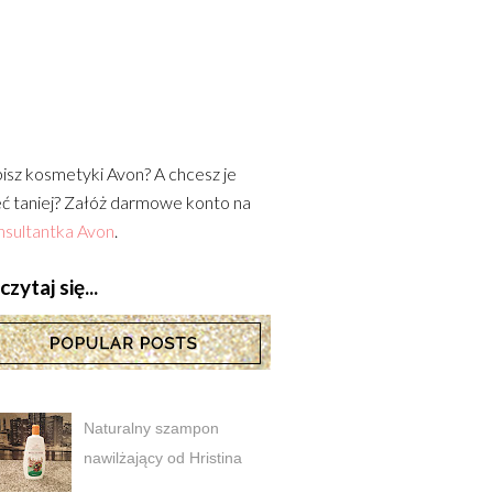
isz kosmetyki Avon? A chcesz je
ć taniej? Załóż darmowe konto na
sultantka Avon
.
zytaj się...
Naturalny szampon
nawilżający od Hristina