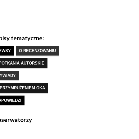
isy tematyczne:
EWSY
O RECENZOWANIU
POTKANIA AUTORSKIE
YWIADY
 PRZYMRUŻENIEM OKA
APOWIEDZI
serwatorzy