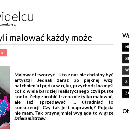
idelcu
e, konkursy.
yli malować każdy może
Wp
N
S
W
Malować i tworzyć... kto z nas nie chciałby być
artystą? Jednak zaraz po pięknej wizji
Z
natchnienia i pędza w ręku, przychodzi na myśl
coś o wiele bardziej realistycznego czyli puste
Z
konto. Żeby zarobić trzeba nie tylko malować,
ale też sprzedawać i... utrudniać to
konkurencji. Czy tak jest naprawdę? Pojęcia
Ob
nie mam. Tak przynajmniej wygląda to w grze
Dzieła mistrzów
.