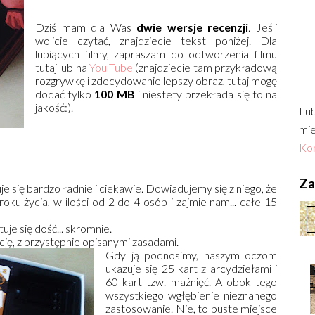
Dziś mam dla Was
dwie wersje recenzji
. Jeśli
wolicie czytać, znajdziecie tekst poniżej. Dla
lubiących filmy, zapraszam do odtworzenia filmu
tutaj lub na
You Tube
(znajdziecie tam przykładową
rozgrywkę i zdecydowanie lepszy obraz, tutaj mogę
dodać tylko
100 MB
i niestety przekłada się to na
jakość:).
Lub
mie
Kon
Zac
 się bardzo ładnie i ciekawie. Dowiadujemy się z niego, że
oku życia, w ilości od 2 do 4 osób i zajmie nam... całe 15
je się dość... skromnie.
cję, z przystępnie opisanymi zasadami.
Gdy ją podnosimy, naszym oczom
ukazuje się 25 kart z arcydziełami i
60 kart tzw. maźnięć. A obok tego
wszystkiego wgłębienie nieznanego
zastosowanie. Nie, to puste miejsce