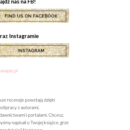
ajdź nas na FB!
.oraz Instagramie
anapie.pl
ze recenzje powstają dzięki
ółpracy z autorami,
awnictwami i portalami. Chcesz,
yśmy napisali o Twojej książce, grze
 produkcie? Napisz na: