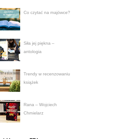
Co czytać na majówce?
Siła jej piękna –
antologia
Trendy w recenzowaniu
książek
Rana – Wojciech
Chmielarz