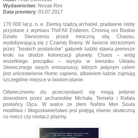
Wydawnictwo
: Novae Res
Data premiery
: 03.07.2017
170 000 lat p. n. e. Ziemią rządzą an'hariel, pradawne istoty
przysłane z wymiaru Thill'All Enderen. Chronią oni Boskie
Dzieło Stworzenia przed mroczną siłą Chaosu,
wydobywającą się z Czarnej Bramy. W świecie strzeżonym
przez "boskich posłańców" gatunek ludzki stawia pierwsze
kroki na drodze kolonizacji planety. Chaos – wróg
wszelkiego porządku – wysyła w kierunku Układu
Słonecznego swych emisariuszy, których jedynym celem
jest unicestwienie Homo sapiens, albowiem ludzie zajmują
szczególne miejsce w boskim planie.
Odwiecznemu złu przeciwstawić się mogą jedynie
dowodzeni przez archaniołów Michała, Temiela i Rafała
posłańcy Ojca. W walce ze złem Nahtra Mon Soula
modlitwa i błogosławieństwo jest potęgą równie skuteczną
co miecz czy miotacz plazmy.