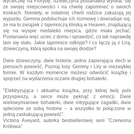
wycieczkę na Florydę, dziewczyna postanawia wyrwać się
ze swojej miejscowości i na chwilę zapomnieć o swoich
troskach. Niestety, w ostatniej chwili rodzice zakazują jej
wyjazdu. Gemma podsłuchuje ich rozmowę i dowiaduje się,
że ma to związek z tajemniczą kliniką w Heaven, znajdującą
się na wyspie niedaleko miejsca, gdzie miała jechać.
Postanawia więc uciec z domu i sprawdzić, co tak naprawdę
tam się stało. Jakie tajemnice odkryje? I co łączy ją z Lirą,
dziewczyną, którą spotka na swojej drodze?
Dwie dziewczyny, dwie historie, jedna zapierająca dech w
piersiach powieść. Poznaj losy Gemmy i Liry w niezwykłej
formie. W każdym momencie możesz odwrócić książkę i
spojrzeć na wydarzenia oczami drugiej bohaterki.
"Elektryzująca i aktualna książka, przy której twój puls
przyspieszy, a serce może pęknąć z emocji. Dwie
wielowymiarowe bohaterki, dwie intrygujące zagadki, dwie
splecione ze sobą historie – a wszystko to połączone w
jedną zaskakującą powieść".
Victoria Aveyard, autorka bestsellerowej serii "Czerwona
Królowa"