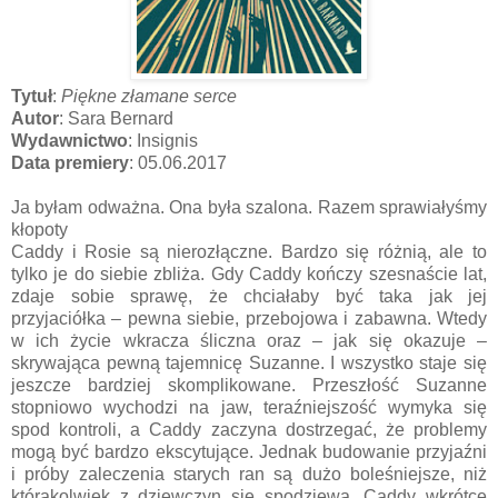
Tytuł
:
Piękne złamane serce
Autor
: Sara Bernard
Wydawnictwo
: Insignis
Data premiery
: 05.06.2017
Ja byłam odważna. Ona była szalona. Razem sprawiałyśmy
kłopoty
Caddy i Rosie są nierozłączne. Bardzo się różnią, ale to
tylko je do siebie zbliża. Gdy Caddy kończy szesnaście lat,
zdaje sobie sprawę, że chciałaby być taka jak jej
przyjaciółka – pewna siebie, przebojowa i zabawna. Wtedy
w ich życie wkracza śliczna oraz – jak się okazuje –
skrywająca pewną tajemnicę Suzanne. I wszystko staje się
jeszcze bardziej skomplikowane. Przeszłość Suzanne
stopniowo wychodzi na jaw, teraźniejszość wymyka się
spod kontroli, a Caddy zaczyna dostrzegać, że problemy
mogą być bardzo ekscytujące. Jednak budowanie przyjaźni
i próby zaleczenia starych ran są dużo boleśniejsze, niż
którakolwiek z dziewczyn się spodziewa. Caddy wkrótce