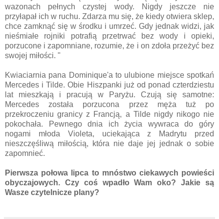
wazonach pełnych czystej wody. Nigdy jeszcze nie
przyłapał ich w ruchu. Zdarza mu się, że kiedy otwiera sklep,
chce zamknąć się w środku i umrzeć. Gdy jednak widzi, jak
nieśmiałe rojniki potrafią przetrwać bez wody i opieki,
porzucone i zapomniane, rozumie, że i on zdoła przeżyć bez
swojej miłości. "
Kwiaciarnia pana Dominique'a to ulubione miejsce spotkań
Mercedes i Tilde. Obie Hiszpanki już od ponad czterdziestu
lat mieszkają i pracują w Paryżu. Czują się samotne:
Mercedes została porzucona przez męża tuż po
przekroczeniu granicy z Francją, a Tilde nigdy nikogo nie
pokochała. Pewnego dnia ich życia wywraca do góry
nogami młoda Violeta, uciekająca z Madrytu przed
nieszczęśliwą miłością, która nie daje jej jednak o sobie
zapomnieć.
Pierwsza połowa lipca to mnóstwo ciekawych powieści
obyczajowych. Czy coś wpadło Wam oko? Jakie są
Wasze czytelnicze plany?