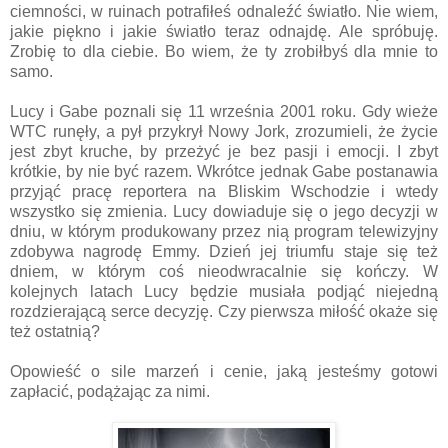
ciemności, w ruinach potrafiłeś odnaleźć światło. Nie wiem,
jakie piękno i jakie światło teraz odnajdę. Ale spróbuję.
Zrobię to dla ciebie. Bo wiem, że ty zrobiłbyś dla mnie to
samo.
Lucy i Gabe poznali się 11 września 2001 roku. Gdy wieże
WTC runęły, a pył przykrył Nowy Jork, zrozumieli, że życie
jest zbyt kruche, by przeżyć je bez pasji i emocji. I zbyt
krótkie, by nie być razem. Wkrótce jednak Gabe postanawia
przyjąć pracę reportera na Bliskim Wschodzie i wtedy
wszystko się zmienia. Lucy dowiaduje się o jego decyzji w
dniu, w którym produkowany przez nią program telewizyjny
zdobywa nagrodę Emmy. Dzień jej triumfu staje się też
dniem, w którym coś nieodwracalnie się kończy. W
kolejnych latach Lucy będzie musiała podjąć niejedną
rozdzierającą serce decyzję. Czy pierwsza miłość okaże się
też ostatnią?
Opowieść o sile marzeń i cenie, jaką jesteśmy gotowi
zapłacić, podążając za nimi.