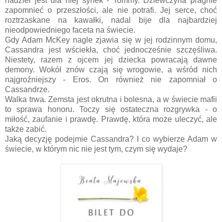
nadziei jest dla niej synek - Tommy. Dziewczyna pragnie
zapomnieć o przeszłości, ale nie potrafi. Jej serce, choć
roztrzaskane na kawałki, nadal bije dla najbardziej
nieodpowiedniego faceta na świecie.
Gdy Adam McKey nagle zjawia się w jej rodzinnym domu,
Cassandra jest wściekła, choć jednocześnie szczęśliwa.
Niestety, razem z ojcem jej dziecka powracają dawne
demony. Wokół znów czają się wrogowie, a wśród nich
najgroźniejszy - Eros. On również nie zapomniał o
Cassandrze.
Walka trwa. Zemsta jest okrutna i bolesna, a w świecie mafii
to sprawa honoru. Toczy się ostateczna rozgrywka - o
miłość, zaufanie i prawdę. Prawdę, która może uleczyć, ale
także zabić.
Jaką decyzję podejmie Cassandra? I co wybierze Adam w
świecie, w którym nic nie jest tym, czym się wydaje?