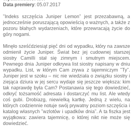
Data premiery
: 05.07.2017
"Indeks szczęścia Juniper Lemon" jest przezabawną, a
jednocześnie poruszającą opowieścią o ważnych, a także z
pozoru błahych wydarzeniach, które przewracają życie do
góry nogami.
Minęło sześćdziesiąt pięć dni od wypadku, który na zawsze
odmienił życie Juniper. Świat bez jej cudownej starszej
siostry Camilli stał się zimnym i smutnym miejscem.
Pewnego dnia Juniper odkrywa list siostry napisany w dniu
wypadku. List, w którym Cam zrywa z tajemniczym "Ty".
Juniper jest w szoku – nic nie wiedziała o związku siostry i
ziejąca dziura w jej sercu wydaje się jeszcze większa: kim
tak naprawdę była Cam? Postanawia się tego dowiedzieć,
odkryć tożsamość adresata i dostarczyć mu list. Ale wtedy
coś gubi. Drobiazg, niewielką kartkę. Jedną z wielu, na
których codziennie notuje swój prywatny poziom szczęścia i
katalog własnych "wzlotów i upadków dnia". A ta fiszka jest
wyjątkowa: zawiera tajemnicę, o której nikt nie może się
dowiedzieć.