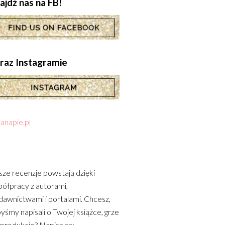
ajdź nas na FB!
.oraz Instagramie
anapie.pl
ze recenzje powstają dzięki
ółpracy z autorami,
awnictwami i portalami. Chcesz,
yśmy napisali o Twojej książce, grze
 produkcie? Napisz na: