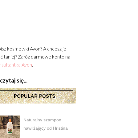
isz kosmetyki Avon? A chcesz je
ć taniej? Załóż darmowe konto na
sultantka Avon
.
zytaj się...
Naturalny szampon
nawilżający od Hristina