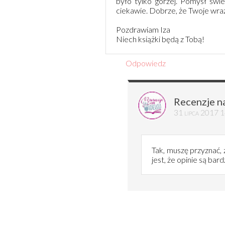
było tylko gorzej. Pomysł świe
ciekawie. Dobrze, że Twoje wraż
Pozdrawiam Iza
Niech książki będą z Tobą!
Odpowiedz
Recenzje n
31 lipca 2017 
Tak, muszę przyznać,
jest, że opinie są bar