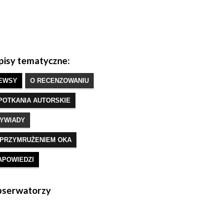
isy tematyczne:
EWSY
O RECENZOWANIU
POTKANIA AUTORSKIE
YWIADY
 PRZYMRUŻENIEM OKA
APOWIEDZI
serwatorzy