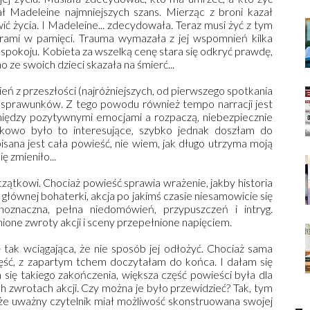
ał Madeleine najmniejszych szans. Mierząc z broni kazał
 życia. I Madeleine... zdecydowała. Teraz musi żyć z tym
urami w pamięci. Trauma wymazała z jej wspomnień kilka
 spokoju. Kobieta za wszelką cenę stara się odkryć prawdę,
o ze swoich dzieci skazała na śmierć...
ń z przeszłości (najróżniejszych, od pierwszego spotkania
h sprawunków. Z tego powodu również tempo narracji jest
 między pozytywnymi emocjami a rozpaczą, niebezpiecznie
tkowo było to interesujące, szybko jednak doszłam do
isana jest cała powieść, nie wiem, jak długo utrzyma moją
ę zmieniło...
czątkowi. Chociaż powieść sprawia wrażenie, jakby historia
głównej bohaterki, akcja po jakimś czasie niesamowicie się
noznaczna, pełna niedomówień, przypuszczeń i intryg.
gnione zwroty akcji i sceny przepełnione napięciem.
ak wciągająca, że nie sposób jej odłożyć. Chociaż sama
ęść, z zapartym tchem doczytałam do końca. I dałam się
 się takiego zakończenia, większa część powieści była dla
 zwrotach akcji. Czy można je było przewidzieć? Tak, tym
że uważny czytelnik miał możliwość skonstruowana swojej