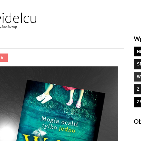
idelcu
e, konkursy.
Wp
N
S
W
Z
Z
Ob