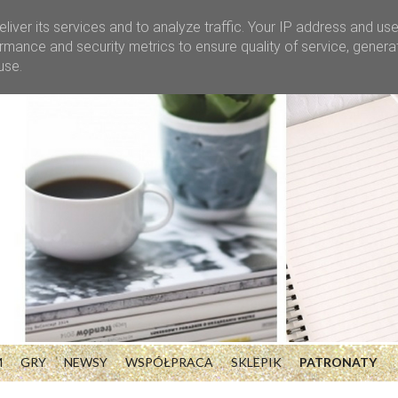
liver its services and to analyze traffic. Your IP address and us
rmance and security metrics to ensure quality of service, gener
use.
M
GRY
NEWSY
WSPÓŁPRACA
SKLEPIK
PATRONATY