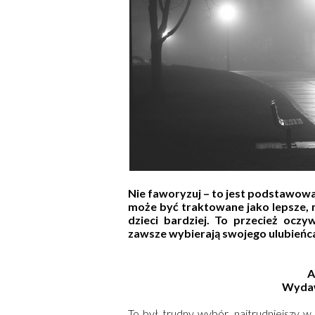
Nie faworyzuj – to jest podstawow
może być traktowane jako lepsze, m
dzieci bardziej. To przecież oc
zawsze wybierają swojego ulubieńca?
A
Wyda
To był trudny wybór, najtrudniejszy w