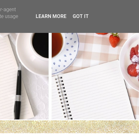
er-agent
ate usage
LEARN MORE
GOT IT