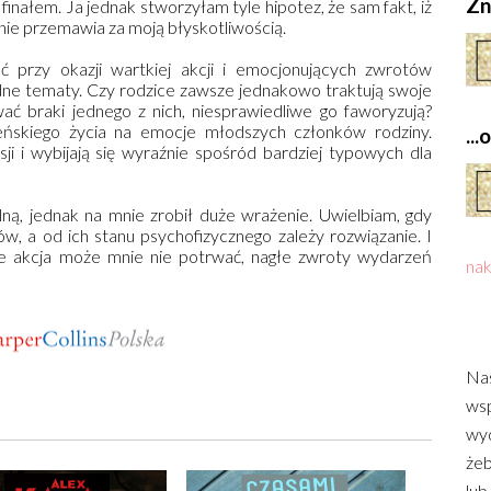
Zn
 finałem. Ja jednak stworzyłam tyle hipotez, że sam fakt, iż
ólnie przemawia za moją błyskotliwością.
ść przy okazji wartkiej akcji i emocjonujących zwrotów
dne tematy. Czy rodzice zawsze jednakowo traktują swoje
ć braki jednego z nich, niesprawiedliwe go faworyzują?
ńskiego życia na emocje młodszych członków rodziny.
..
i i wybijają się wyraźnie spośród bardziej typowych dla
lną, jednak na mnie zrobił duże wrażenie. Uwielbiam, gdy
w, a od ich stanu psychofizycznego zależy rozwiązanie. I
e akcja może mnie nie potrwać, nagłe zwroty wydarzeń
nak
Nas
wsp
wyd
żeb
lub