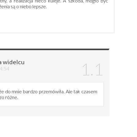
tny, a realizacja nieco kuleje. A szkoda, mogło być
enia są o niebo lepsze.
a widelcu
14:54
 że do mnie bardzo przemówiła. Ale tak czasem
dzo różne.