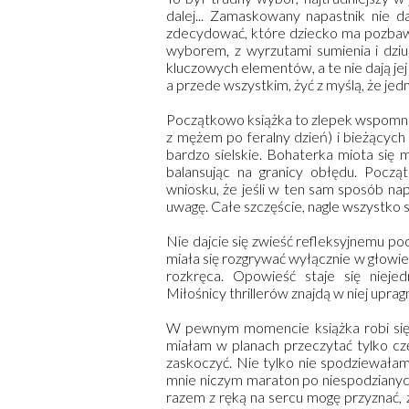
dalej... Zamaskowany napastnik nie d
zdecydować, które dziecko ma pozbawić
wyborem, z wyrzutami sumienia i dzi
kluczowych elementów, a te nie dają jej
a przede wszystkim, żyć z myślą, że jedn
Początkowo książka to zlepek wspomnie
z mężem po feralny dzień) i bieżącyc
bardzo sielskie. Bohaterka miota się
balansując na granicy obłędu. Począ
wniosku, że jeśli w ten sam sposób nap
uwagę. Całe szczęście, nagle wszystko si
Nie dajcie się zwieść refleksyjnemu po
miała się rozgrywać wyłącznie w głowie 
rozkręca. Opowieść staje się niejed
Miłośnicy thrillerów znajdą w niej upra
W pewnym momencie książka robi się t
miałam w planach przeczytać tylko cz
zaskoczyć. Nie tylko nie spodziewałam
mnie niczym maraton po niespodzianych
razem z ręką na sercu mogę przyznać, 