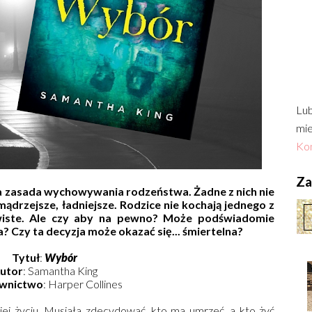
Lub
mie
Kon
Zac
a zasada wychowywania rodzeństwa. Żadne z nich nie
ądrzejsze, ładniejsze. Rodzice nie kochają jednego z
zywiste. Ale czy aby na pewno? Może podświadomie
 Czy ta decyzja może okazać się... śmiertelna?
Tytuł
:
Wybór
utor
: Samantha King
wnictwo
: Harper Collines
 jej życiu. Musiała zdecydować, kto ma umrzeć, a kto żyć