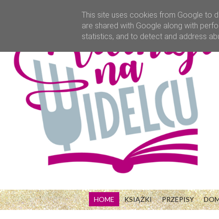
This site uses cookies from Google to de
are shared with Google along with perfo
statistics, and to detect and address ab
HOME
KSIĄŻKI
PRZEPISY
DO