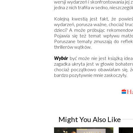
wersji wydarzeń i skonfrontowania jej z
jedna z nich trafiła w sedno, nieszczeg
Kolejną kwestią jest fakt, że powie
wydarzeń, porusza ważne, chociaż tru
dzieci? A może próbując rekomendowa
Pojawia się też temat wpływu małże
Poruszane tematy zmuszają do refleksj
thrillerów wątków.
Wybór
być może nie jest książką idea
zagadka ukryta jest w głowie bohateró
chociaż początkowo obawiałam się, ż
bardzo pozytywnie mnie zaskoczyły.
Might You Also Like