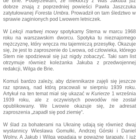
de Brie. Podejrzewam, że niektórzy z Was Jakuba już
dobrze znają z poprzedniej powieści Pawła Jaszczuka
zatytułowanej
Foresta Umbra
. Prowadził on tam śledztwo w
sprawie zaginionych pod Lwowem letniczek.
W
Lekcji martwej mowy
spotykamy Sterna w marcu 1968
roku na warszawskim dworcu. Spotyka tu nieznajomego
mężczyznę, który wręcza mu tajemniczą przesyłkę. Okazuje
się, że jest to zaproszenie do Lwowa, od człowieka, którego
Stern nie spodziewał się już nigdy zobaczyć. Taki sam list
otrzymuje również koleżanka Jakuba z przedwojennej
redakcji, Wilga de Brie.
Komuś bardzo zależy, aby dziennikarze zajęli się jeszcze
raz sprawą, nad którą pracowali w sierpniu 1939 roku.
Artykuł na ten temat miał się ukazać w
Kurierze
1 września
1939 roku, ale z oczywistych powodów nie został
opublikowany. We Lwowie okazuje się, że adresat
zaproszenia „zapadł się pod ziemię“.
W ślad za bohaterami na Ukrainę udają się również dwaj
wysłannicy Wiesława Gomułki, Andrzej Górski i Daniel
Wolny. A Jakub i Wilga wpadają w poważne tarapaty. I już