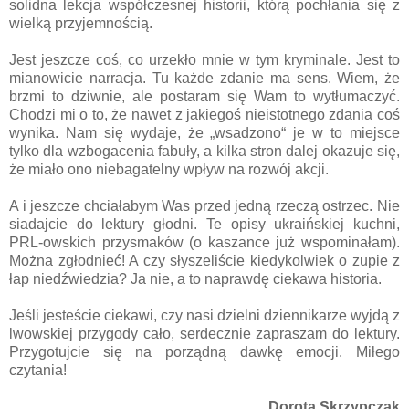
solidna lekcja współczesnej historii, którą pochłania się z
wielką przyjemnością.
Jest jeszcze coś, co urzekło mnie w tym kryminale. Jest to
mianowicie narracja. Tu każde zdanie ma sens. Wiem, że
brzmi to dziwnie, ale postaram się Wam to wytłumaczyć.
Chodzi mi o to, że nawet z jakiegoś nieistotnego zdania coś
wynika. Nam się wydaje, że „wsadzono“ je w to miejsce
tylko dla wzbogacenia fabuły, a kilka stron dalej okazuje się,
że miało ono niebagatelny wpływ na rozwój akcji.
A i jeszcze chciałabym Was przed jedną rzeczą ostrzec. Nie
siadajcie do lektury głodni. Te opisy ukraińskiej kuchni,
PRL-owskich przysmaków (o kaszance już wspominałam).
Można zgłodnieć! A czy słyszeliście kiedykolwiek o zupie z
łap niedźwiedzia? Ja nie, a to naprawdę ciekawa historia.
Jeśli jesteście ciekawi, czy nasi dzielni dziennikarze wyjdą z
lwowskiej przygody cało, serdecznie zapraszam do lektury.
Przygotujcie się na porządną dawkę emocji. Miłego
czytania!
Dorota Skrzypczak