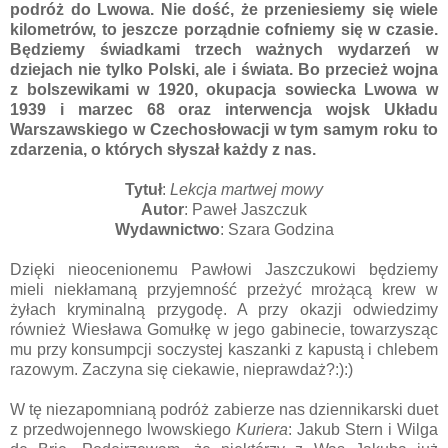
podróż do Lwowa. Nie dość, że przeniesiemy się wiele
kilometrów, to jeszcze porządnie cofniemy się w czasie.
Będziemy świadkami trzech ważnych wydarzeń w
dziejach nie tylko Polski, ale i świata. Bo przecież wojna
z bolszewikami w 1920, okupacja sowiecka Lwowa w
1939 i marzec 68 oraz interwencja wojsk Układu
Warszawskiego w Czechosłowacji w tym samym roku to
zdarzenia, o których słyszał każdy z nas.
Tytuł
:
Lekcja martwej mowy
Autor
: Paweł Jaszczuk
Wydawnictwo
: Szara Godzina
Dzięki nieocenionemu Pawłowi Jaszczukowi będziemy
mieli niekłamaną przyjemność przeżyć mrożącą krew w
żyłach kryminalną przygodę. A przy okazji odwiedzimy
również Wiesława Gomułkę w jego gabinecie, towarzysząc
mu przy konsumpcji soczystej kaszanki z kapustą i chlebem
razowym. Zaczyna się ciekawie, nieprawdaż?:):)
W tę niezapomnianą podróż zabierze nas dziennikarski duet
z przedwojennego lwowskiego
Kuriera
: Jakub Stern i Wilga