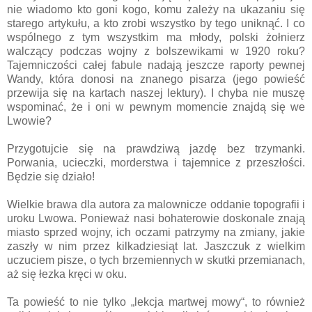
nie wiadomo kto goni kogo, komu zależy na ukazaniu się
starego artykułu, a kto zrobi wszystko by tego uniknąć. I co
wspólnego z tym wszystkim ma młody, polski żołnierz
walczący podczas wojny z bolszewikami w 1920 roku?
Tajemniczości całej fabule nadają jeszcze raporty pewnej
Wandy, która donosi na znanego pisarza (jego powieść
przewija się na kartach naszej lektury). I chyba nie muszę
wspominać, że i oni w pewnym momencie znajdą się we
Lwowie?
Przygotujcie się na prawdziwą jazdę bez trzymanki.
Porwania, ucieczki, morderstwa i tajemnice z przeszłości.
Będzie się działo!
Wielkie brawa dla autora za malownicze oddanie topografii i
uroku Lwowa. Ponieważ nasi bohaterowie doskonale znają
miasto sprzed wojny, ich oczami patrzymy na zmiany, jakie
zaszły w nim przez kilkadziesiąt lat. Jaszczuk z wielkim
uczuciem pisze, o tych brzemiennych w skutki przemianach,
aż się łezka kręci w oku.
Ta powieść to nie tylko „lekcja martwej mowy“, to również