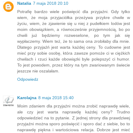
Natalia
7 maja 2018 20:10
Potrafię bardzo wiele poświęcić dla przyjaźni. Gdy tylko
wiem, że moja przyjaciółka przeżywa przykre chwile w
życiu, wiem, że zjawienie się u niej z pudełkiem lodów jest
moim obowiązkiem, a równocześnie przyjemnością, bo po
chwili już będziemy rozweselone, po tym jak się
wypłaczemy. Wiem też, że to sama ona zrobiłaby dla mnie.
Dlatego przyjaźń jest warta każdej ceny. To cudowne jest
mieć przy sobie osobę, która zawsze pomoże ci w ciężkich
chwilach i rzuci każde obowiązki byle polepszyć ci humor.
To jest powodem, przez który na tym zwariowanym świecie
jeszcze nie oszalałam.
Odpowiedz
Karolajna
8 maja 2018 15:40
Moim zdaniem dla przyjaźni można zrobić naprawdę wiele,
ale czy jest warta naprawdę każdej ceny? Trudno
odpowiedzieć na to pytanie. Z jednej strony dla prawdziwej
przyjaźni można sporo poświęcić i sporo dać z siebie, bo to
naprawdę piękna i wartościowa relacja. Dobrze jest mieć