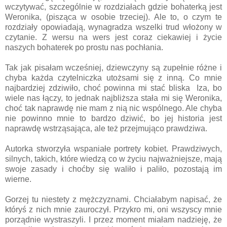
wczytywać, szczególnie w rozdziałach gdzie bohaterką jest
Weronika, (pisząca w osobie trzeciej). Ale to, o czym te
rozdziały opowiadają, wynagradza wszelki trud włożony w
czytanie. Z wersu na wers jest coraz ciekawiej i życie
naszych bohaterek po prostu nas pochłania.
Tak jak pisałam wcześniej, dziewczyny są zupełnie różne i
chyba każda czytelniczka utożsami się z inną. Co mnie
najbardziej zdziwiło, choć powinna mi stać bliska
Iza, bo
wiele nas łączy, to jednak najbliższa stała mi się Weronika,
choć tak naprawdę nie mam z nią nic wspólnego. Ale chyba
nie powinno mnie to bardzo dziwić, bo jej historia jest
naprawdę wstrząsająca, ale też przejmująco prawdziwa.
Autorka stworzyła wspaniałe portrety kobiet. Prawdziwych,
silnych, takich, które wiedzą co w życiu najważniejsze, mają
swoje zasady i choćby się waliło i paliło, pozostają im
wierne.
Gorzej tu niestety z mężczyznami. Chciałabym napisać, że
któryś z nich mnie zauroczył. Przykro mi, oni wszyscy mnie
porządnie wystraszyli. I przez moment miałam nadzieję, że