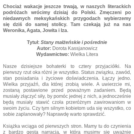
Chociaż wakacje jeszcze trwają, w naszych literackich
podróżach wrócimy dzisiaj do Polski. Zmęczeni po
niedawnych meksykańskich przygodach wybierzemy
się dziś do samej stolicy. Tam czekają już na nas
Weronika, Agata, Jowita i Iza.
Tytuł:
Stany małżeńskie i pośrednie
Autor:
Dorota Kassjanowicz
Wydawnictwo:
Wielka Litera
Nasze dzisiejsze bohaterki to cztery przyjaciółki. Na
pierwszy rzut oka różni je wszystko. Status związku, zawód,
stan posiadania i życiowe doświadczenia. Łączy jedno.
Wielka przyjaźń, dla której zrobią wiele. A uwierzcie mi,
zostaną postawione przed poważnym zadaniem. Będą
musiały złączyć siły, by pomóc jednej z nich, a jednocześnie
będą musiały stawić czoła przeróżnym zawirowaniom w
swoim życiu. Czy tym silnym kobietom uda się wszystko, co
sobie zaplanowały? Naprawdę warto sprawdzić.
Książka wciąga od pierwszych stron. Mamy tu do czynienia
z bardzo gęstą narracją, w którą musimy się uważnie