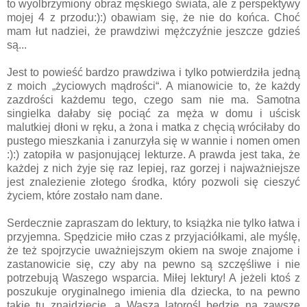
to wyolbrzymiony obraz męskiego świata, ale z perspektywy
mojej 4 z przodu:):) obawiam się, że nie do końca. Choć
mam łut nadziei, że prawdziwi mężczyźnie jeszcze gdzieś
są...
Jest to powieść bardzo prawdziwa i tylko potwierdziła jedną
z moich „życiowych mądrości“. A mianowicie to, że każdy
zazdrości każdemu tego, czego sam nie ma. Samotna
singielka dałaby się pociąć za męża w domu i uścisk
malutkiej dłoni w ręku, a żona i matka z chęcią wróciłaby do
pustego mieszkania i zanurzyła się w wannie i nomen omen
:):) zatopiła w pasjonującej lekturze. A prawda jest taka, że
każdej z nich żyje się raz lepiej, raz gorzej i najważniejsze
jest znalezienie złotego środka, który pozwoli się cieszyć
życiem, które zostało nam dane.
Serdecznie zapraszam do lektury, to książka nie tylko łatwa i
przyjemna. Spędzicie miło czas z przyjaciółkami, ale myślę,
że też spojrzycie uważniejszym okiem na swoje znajome i
zastanowicie się, czy aby na pewno są szczęśliwe i nie
potrzebują Waszego wsparcia. Miłej lektury! A jeżeli ktoś z
poszukuje oryginalnego imienia dla dziecka, to na pewno
takie tu znajdziecie, a Wasza latorośl będzie na zawsze