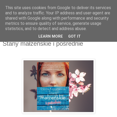
This site uses cookies from Google to deliver its services
Recenzje na widelcu
and to analyze traffic. Your IP address and user-agent are
shared with Google along with performance and security
metrics to ensure quality of service, generate usage
Portal kulturalny - książki, recenzje, inspiracje, konkursy.
statistics, and to detect and address abuse.
LEARN MORE
GOT IT
środa, 22 sierpnia 2018
Stany małżeńskie i pośrednie