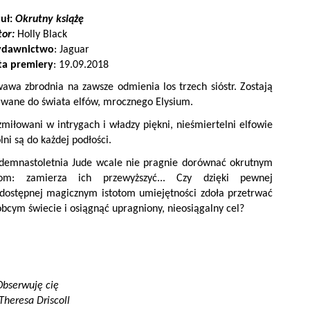
tuł:
Okrutny książę
tor:
Holly Black
dawnictwo
: Jaguar
ta premiery
: 19.09.2018
awa zbrodnia na zawsze odmienia los trzech sióstr. Zostają
wane do świata elfów, mrocznego Elysium.
miłowani w intrygach i władzy piękni, nieśmiertelni elfowie
lni są do każdej podłości.
edemnastoletnia Jude wcale nie pragnie dorównać okrutnym
fom: zamierza ich przewyższyć... Czy dzięki pewnej
edostępnej magicznym istotom umiejętności zdoła przetrwać
bcym świecie i osiągnąć upragniony, nieosiągalny cel?
Obserwuję cię
Theresa Driscoll