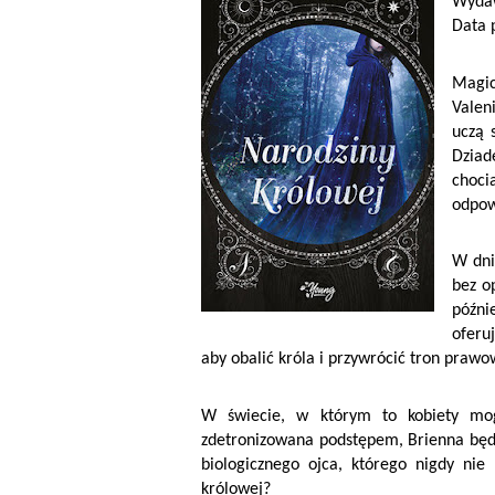
Wydaw
Data 
Magic
Valen
uczą 
Dziad
choci
odpow
W dni
bez o
późni
oferu
aby obalić króla i przywrócić tron prawo
W świecie, w którym to kobiety mo
zdetronizowana podstępem, Brienna będz
biologicznego ojca, którego nigdy n
królowej?