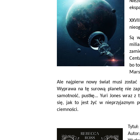
Niez
ekspa
XXVII
nieog
Są w
mili
zami
Cent
bo to
Mars
Ale najpierw nowy świat musi zostać s
Wyprawa na tę surową planetę nie zapew
samotność, pustkę... Yuri Jones wraz 
się, jak to jest żyć w nieprzyjaznym 
ciemności.
Tytuł:
Autor