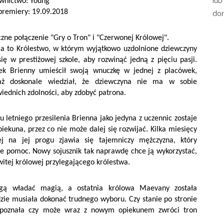
nictwo: Young
premiery: 19.09.2018
dom
zne połączenie "Gry o Tron" i "Czerwonej Królowej".
ia to Królestwo, w którym wyjątkowo uzdolnione dziewczyny
się w prestiżowej szkole, aby rozwinąć jedną z pięciu pasji.
ek Brienny umieścił swoją wnuczkę w jednej z placówek,
aż doskonale wiedział, że dziewczyna nie ma w sobie
iednich zdolności, aby zdobyć patrona.
u letniego przesilenia Brienna jako jedyna z uczennic zostaje
piekuna, przez co nie może dalej się rozwijać. Kilka miesięcy
ej na jej progu zjawia się tajemniczy mężczyzna, który
je pomoc. Nowy sojusznik tak naprawdę chce ją wykorzystać,
witej królowej przylegającego królestwa.
gą władać magią, a ostatnia królowa Maevany została
ie musiała dokonać trudnego wyboru. Czy stanie po stronie
ie poznała czy może wraz z nowym opiekunem zwróci tron