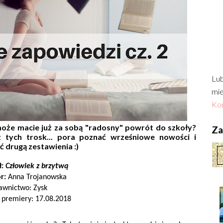
Lub
mie
Kon
oże macie już za sobą "radosny" powrót do szkoły?
Zac
 z tych trosk... pora poznać wrześniowe nowości i
 drugą zestawienia :)
ł:
Człowiek z brzytwą
r:
Anna Trojanowska
wnictwo: Zysk
 premiery: 17.08.2018