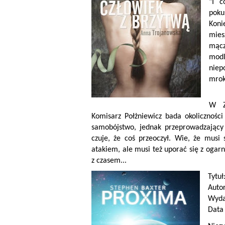
"I c
pokus
Kon
mies
mącz
modl
niep
mrok
W Za
Komisarz Połżniewicz bada okoliczności
samobójstwo, jednak przeprowadzający
czuje, że coś przeoczył. Wie, że musi
atakiem, ale musi też uporać się z oga
z czasem...
Tytuł
Auto
Wyda
Data