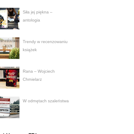
Siła jej piękna –
antologia
Trendy w recenzowaniu
książek
Rana – Wojciech
Chmielarz
W odmętach szaleństwa