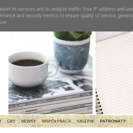
liver its services and to analyze traffic. Your IP address and us
rmance and security metrics to ensure quality of service, gener
use.
M
GRY
NEWSY
WSPÓŁPRACA
SKLEPIK
PATRONATY