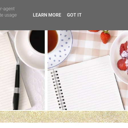
er-agent
ate usage
LEARN MORE
GOT IT