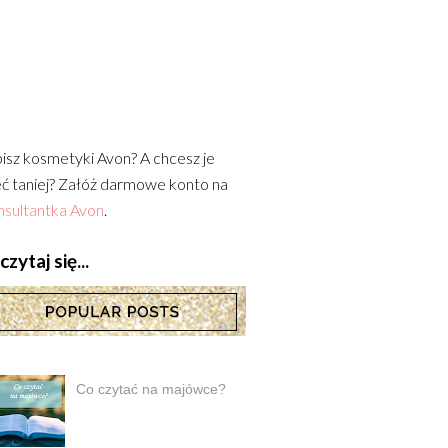
isz kosmetyki Avon? A chcesz je
ć taniej? Załóż darmowe konto na
sultantka Avon
.
zytaj się...
Co czytać na majówce?