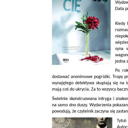
Wydaw
Data p
Kiedy 
rozmaw
niepok
więzie
syna 
wagonu
jedna z
Po rok
dostawać anonimowe pogróżki. Tropy pr
wynajętego detektywa skupiają się na in
mają coś do ukrycia. Za to wszyscy baczn
Świetnie skonstruowana intryga i znak
na samo dno duszy. Wydarzenia pokazane 
powodują, że czytelnik zaczyna się zastan
Tytuł:
Autor