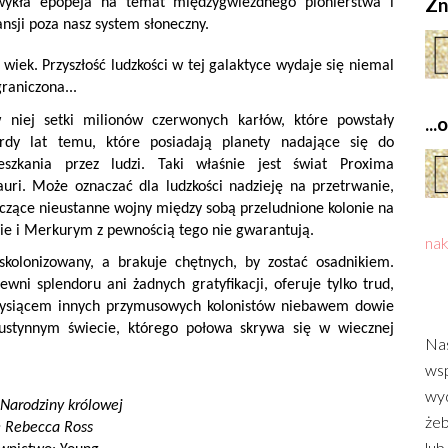
Zn
wykła epopeja na temat międzygwiezdnego pionierstwa i
nsji poza nasz system słoneczny.
 wiek. Przyszłość ludzkości w tej galaktyce wydaje się niemal
raniczona...
..
 niej setki milionów czerwonych karłów, które powstały
ardy lat temu, które posiadają planety nadające się do
eszkania przez ludzi. Taki właśnie jest świat Proxima
auri. Może oznaczać dla ludzkości nadzieję na przetrwanie,
czące nieustanne wojny między sobą przeludnione kolonie na
ie i Merkurym z pewnością tego nie gwarantują.
nak
kolonizowany, a brakuje chętnych, by zostać osadnikiem.
ni splendoru ani żadnych gratyfikacji, oferuje tylko trud,
z tysiącem innych przymusowych kolonistów niebawem dowie
pustynnym świecie, którego połowa skrywa się w wiecznej
Nas
wsp
wyd
Narodziny królowej
żeb
:
Rebecca Ross
lub