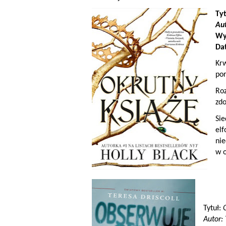
Ty
A
u
Wy
Da
Krw
por
Roz
zdo
Si
el
ni
w o
Tytuł:
Autor: 