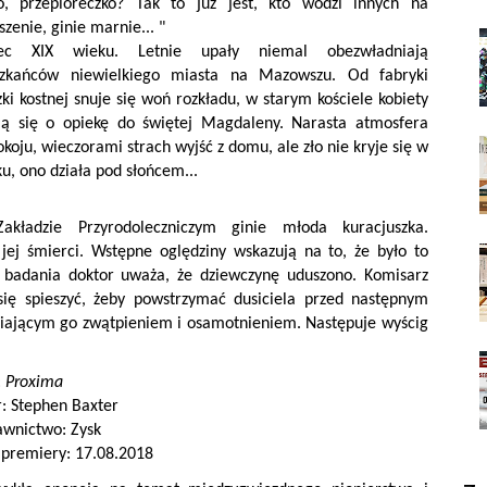
o, przepióreczko? Tak to już jest, kto wodzi innych na
zenie, ginie marnie... "
iec XIX wieku. Letnie upały niemal obezwładniają
zkańców niewielkiego miasta na Mazowszu. Od fabryki
ki kostnej snuje się woń rozkładu, w starym kościele kobiety
ą się o opiekę do świętej Magdaleny. Narasta atmosfera
okoju, wieczorami strach wyjść z domu, ale zło nie kryje się w
u, ono działa pod słońcem...
kładzie Przyrodoleczniczym ginie młoda kuracjuszka.
 jej śmierci. Wstępne oględziny wskazują na to, że było to
 badania doktor uważa, że dziewczynę uduszono. Komisarz
 się spieszyć, żeby powstrzymać dusiciela przed następnym
rniającym go zwątpieniem i osamotnieniem. Następuje wyścig
:
Proxima
r: Stephen Baxter
wnictwo: Zysk
 premiery: 17.08.2018