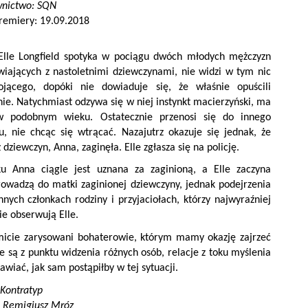
nictwo: SQN
remiery: 19.09.2018
Elle Longfield spotyka w pociągu dwóch młodych mężczyzn
iających z nastoletnimi dziewczynami, nie widzi w tym nic
ojącego, dopóki nie dowiaduje się, że właśnie opuścili
nie. Natychmiast odzywa się w niej instynkt macierzyński, ma
w podobnym wieku. Ostatecznie przenosi się do innego
, nie chcąc się wtrącać. Nazajutrz okazuje się jednak, że
 dziewczyn, Anna, zaginęła. Elle zgłasza się na policję.
u Anna ciągle jest uznana za zaginioną, a Elle zaczyna
owadzą do matki zaginionej dziewczyny, jednak podejrzenia
nych członkach rodziny i przyjaciołach, którzy najwyraźniej
ie obserwują Elle.
omicie zarysowani bohaterowie, którym mamy okazję zajrzeć
są z punktu widzenia różnych osób, relacje z toku myślenia
awiać, jak sam postąpiłby w tej sytuacji.
Kontratyp
: Remigiusz Mróz