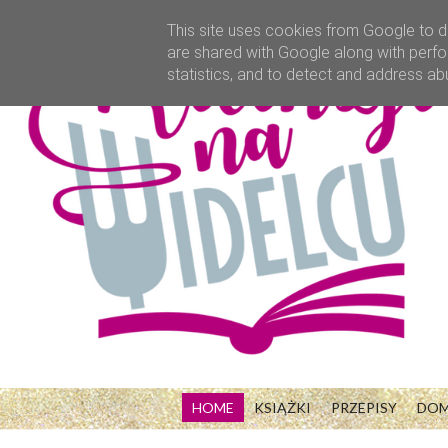
This site uses cookies from Google to de
are shared with Google along with perfo
statistics, and to detect and address ab
HOME
KSIĄŻKI
PRZEPISY
DO