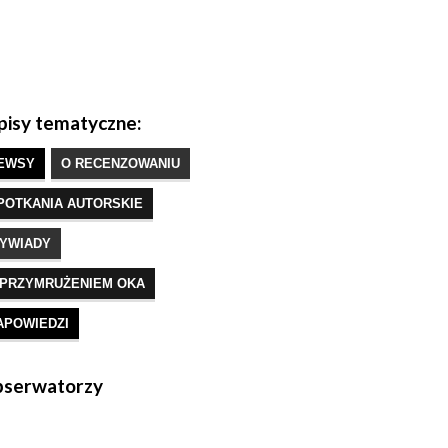
isy tematyczne:
EWSY
O RECENZOWANIU
POTKANIA AUTORSKIE
YWIADY
 PRZYMRUŻENIEM OKA
APOWIEDZI
serwatorzy