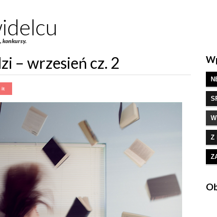
idelcu
e, konkursy.
i – wrzesień cz. 2
Wp
N
S
W
Z
Z
Ob