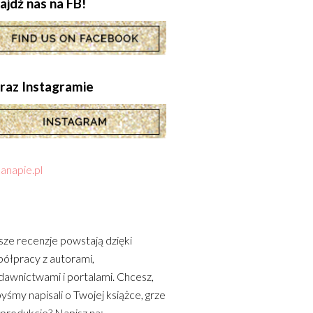
ajdź nas na FB!
.oraz Instagramie
anapie.pl
ze recenzje powstają dzięki
ółpracy z autorami,
awnictwami i portalami. Chcesz,
yśmy napisali o Twojej książce, grze
 produkcie? Napisz na: