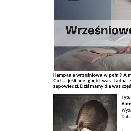
Kampania wrześniowa w pełni? A m
Cóż... jeśli nie gnębi was żadna
zapowiedzi. Dziś mamy dla was część
Tytu
Auto
Wyda
Data