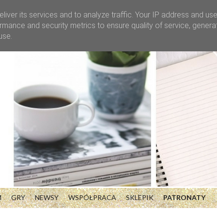
liver its services and to analyze traffic. Your IP address and us
rmance and security metrics to ensure quality of service, gener
use.
M
GRY
NEWSY
WSPÓŁPRACA
SKLEPIK
PATRONATY