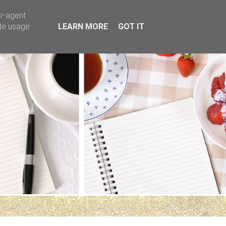
er-agent
ate usage
LEARN MORE
GOT IT