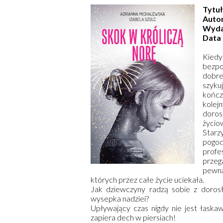
Tytuł
Autor
Wyda
Data 
Kiedy
bezpo
dobre
szyku
kończ
kolej
doros
życio
Starz
pogod
prof
przeg
pewną 
których przez całe życie uciekała.
Jak dziewczyny radzą sobie z doros
wysepka nadziei?
Upływający czas nigdy nie jest łaskaw
zapiera dech w piersiach!