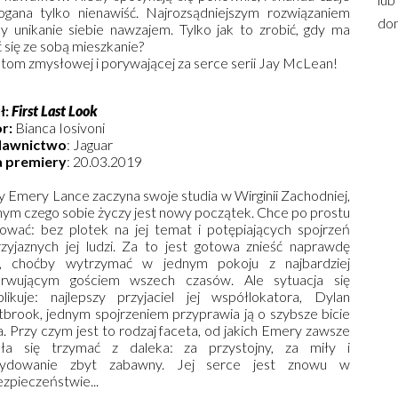
gana tylko nienawiść. Najrozsądniejszym rozwiązaniem
dom
y unikanie siebie nawzajem. Tylko jak to zrobić, gdy ma
ć się ze sobą mieszkanie?
 tom zmysłowej i porywającej za serce serii Jay McLean!
ł:
First Last Look
r:
Bianca Iosivoni
awnictwo
: Jaguar
 premiery
: 20.03.2019
y Emery Lance zaczyna swoje studia w Wirginii Zachodniej,
nym czego sobie życzy jest nowy początek. Chce po prostu
iować: bez plotek na jej temat i potępiających spojrzeń
rzyjaznych jej ludzi. Za to jest gotowa znieść naprawdę
, choćby wytrzymać w jednym pokoju z najbardziej
rwującym gościem wszech czasów. Ale sytuacja się
likuje: najlepszy przyjaciel jej współlokatora, Dylan
brook, jednym spojrzeniem przyprawia ją o szybsze bicie
a. Przy czym jest to rodzaj faceta, od jakich Emery zawsze
ała się trzymać z daleka: za przystojny, za miły i
cydowanie zbyt zabawny. Jej serce jest znowu w
ezpieczeństwie...