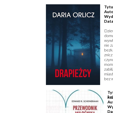
Tytu
Auto
Wyd
Data
Dzie
domu
wywle
nie z
bezk
znicz
czyn
mome
zabi
miast
bez w
Ty
ka
Au
Wy
Da