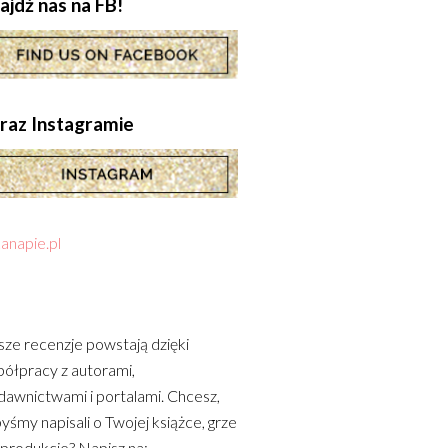
ajdź nas na FB!
.oraz Instagramie
anapie.pl
ze recenzje powstają dzięki
ółpracy z autorami,
awnictwami i portalami. Chcesz,
yśmy napisali o Twojej książce, grze
 produkcie? Napisz na: