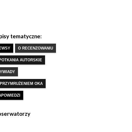
isy tematyczne:
EWSY
O RECENZOWANIU
POTKANIA AUTORSKIE
YWIADY
 PRZYMRUŻENIEM OKA
APOWIEDZI
serwatorzy