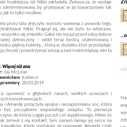
Zn
nie trudniejsza, niż Nikki zakładała. Zwłaszcza, że wydaje
n zdeterminowany, by przebywać w jej towarzystwie tak
o, jak to tylko możliwe.
ela przez lata dręczyły wyrzuty sumienia z powodu tego,
otraktował Nikki. Pragnął jej, ale nie było to właściwe.
 wszystko się zmieniło. Gabe nie ma już przed sobą dobrze
..
anej dziewczyny – widzi teraz bystrą, utalentowaną i
emsko piękną kobietę... którą w dodatku ktoś prześladuje.
ją chronić i powstrzymać wiszącą nad rodem klątwę, nim ta
ł:
Więcej niż ona
nak
r:
Jay McLean
awnictwo
: Kobiece
 premiery
: 20.03.2019
a opowieść o głębokich ranach, wielkich uczuciach i
Nas
nych konsekwencjach.
a i Amandę połączyła upojna i niezapomniana noc, która
wsp
a być początkiem wspaniałego związku. To pierwsza
wyd
czyna, do której Logan poczuł coś wyjątkowego. Mimo to
żeb
ak zerwał z nią kontakt, tym samym łamiąc jej serce na
n kawałków. Kiedy spotykają się ponownie, Amanda czuje
lub