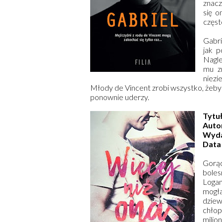
znacz
się o
częst
Gabri
jak p
Nagle
mu zn
niezi
Młody de Vincent zrobi wszystko, żeby 
ponownie uderzy.
Tytu
Auto
Wyd
Data
Gorąc
boles
Logan
mogł
dziew
chłop
milio