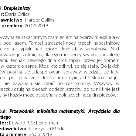
ł:
Drapieżniczy
r:
Daria Orlicz
awnictwo
: Harper Collins
 premiery:
20.03.2019
wczyna ze szkarłatnym znamieniem na twarzy mieszkała w
 pod lasem. Tamtej strasznej nocy trzech napastników
kło ją z sypialni nad jezioro. Umierała w samotności. Nikt
auważył jej zniknięcia, dlatego mordercy szybko poczuli się
arni. Jednak pewnego dnia ktoś zapalił przed jej domem
 w kształcie serca. Ktoś, kto odkrył, co się stało. Do jakich
ów posuną się zdesperowani sprawcy, wiedząc, że lada
nt policja zacznie deptać im po piętach? Skoro raz już
li, nie zawahają się zabić po raz kolejny. Wszyscy w
eczku czują na plecach oddech strachu, bo tu nikt nie jest
iny i każdy może paść ofiarą polujących nocą drapieżców.
tuł:
Przewodnik miłośnika matematyki. Arcydzieła dla
żdego
tor:
Edward R. Scheinerman
dawnictwo:
Prószyński Media
ta premiery:
26.03.2019