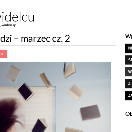
idelcu
e, konkursy.
zi – marzec cz. 2
Wp
N
S
W
Z
Z
Ob