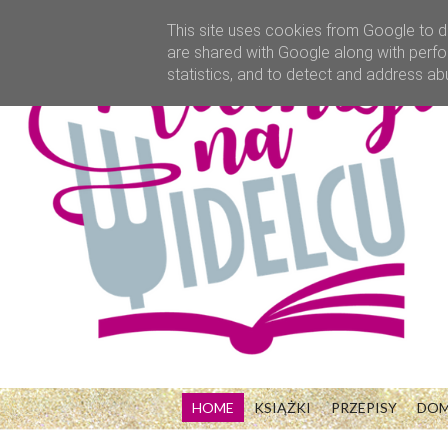
This site uses cookies from Google to de
are shared with Google along with perfo
statistics, and to detect and address ab
HOME
KSIĄŻKI
PRZEPISY
DO