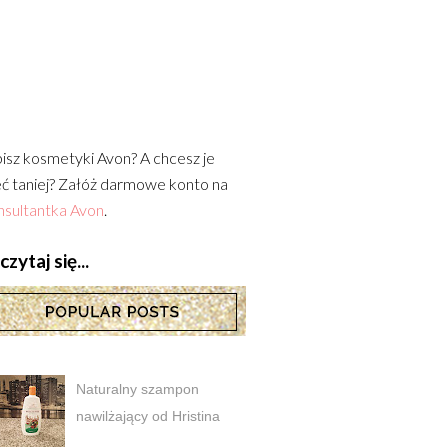
isz kosmetyki Avon? A chcesz je
ć taniej? Załóż darmowe konto na
sultantka Avon
.
zytaj się...
Naturalny szampon
nawilżający od Hristina