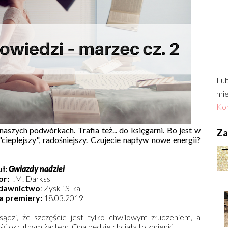
Lub
mie
Kon
naszych podwórkach. Trafia też... do księgarni. Bo jest w
Zac
"cieplejszy", radośniejszy. Czujecie napływ nowe energii?
uł:
Gwiazdy nadziei
or:
I.M. Darkss
awnictwo
: Zysk i S-ka
a premiery:
18.03.2019
ądzi, że szczęście jest tylko chwilowym złudzeniem, a
ść okrutnym żartem. Ona będzie chciała to zmienić.