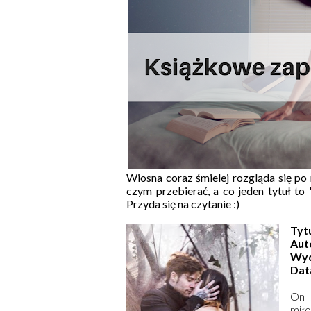
Wiosna coraz śmielej rozgląda się po 
czym przebierać, a co jeden tytuł to 
Przyda się na czytanie :)
Tyt
Aut
Wyd
Dat
On s
miło