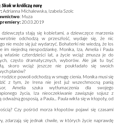
:
Skok w króliczą norę
:
Adrianna Michalewska, Izabela Szolc
wnictwo
: Muza
premiery:
20.03.2019
 dziewczęta stają się kobietami, a dziewczęce marzenia
wrotnie odchodzą w przeszłość, wydaje się, że nic
go nie może się już wydarzyć. Bohaterki nie wiedzą, że los
je im niejedną niespodziankę. Monika, Iza, Amelia i Paula
ą właśnie czterdzieści lat, a życie wciąż zmusza je do
nych, często dramatycznych, wyborów. Ale jak tu być
łą, skoro wciąż jeszcze nie poukładało się swoich
wych planów?
y rodzice powoli odchodzą w smugę cienia. Monika musi się
zić z tym, że Irena nie jest już wszechmocną panią
esor, Amelia szuka wytłumaczenia dla swojego
apionego życia, Iza nieoczekiwanie zawiązuje sojusz z
odważną gosposią, a Paula... Paula wikła się w kłopoty, od
łością? Czy pośród morza kłopotów pojawi się czasami
y, zdarzają się jednak chwile, w których życie naprawdę