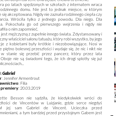
ra po latach spędzonych w szkołach z internatem wraca
rodzinnego domu. Nie jest to jednak miejsce, w którym
e się akceptowana. Nigdy nie zaznała rodzinnego ciepła czy
arcia. Wróciła tylko z jednego powodu. Dla niego. Dla
sa. Pokochała go od pierwszego wejrzenia i nigdy nie
afiła o nim zapomnieć.
 jest mężczyzną z zupełnie innego świata. Zdystansowany i
iczny właściciel salonu tatuażu, który robi wszystko, by jego
cje z kobietami były krótkie i niezobowiązujące. Nosi w
e piętno bolesnej przeszłości i wydaje się, że nic i nikt nie
 w stanie się przebić przez pancerz, który przez lata
boje nie są świadomi tego, że ich drogi splotły się już
icznościach...
ł:
Gabriel
r
: Jennifer Armentrout
awnictwo
: Filia
 premiery
: 20.03.2019
lette Besson nie sądziła, że kiedykolwiek wróci do
dłości de Vincentów w Luizjanie, gdzie serce niegdyś
ał jej sam Gabriel de Vincent. Ucieczka przed
nieniami, a tym bardziej przed przystojnym Gabem jest