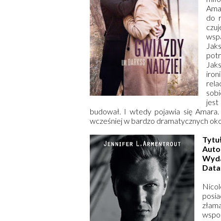
Ama
do 
czuj
wsp
Jak
potr
Jaks
iron
rela
sobi
jest
budował. I wtedy pojawia się Amara. O
wcześniej w bardzo dramatycznych okol
Tytu
Auto
Wyd
Data
Nico
posia
złam
wspom