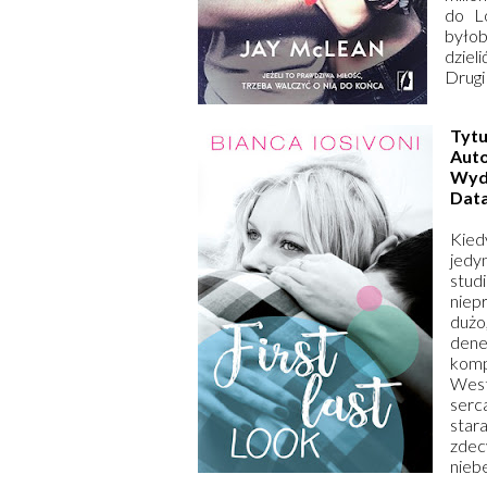
do Lo
byłob
dzieli
Drugi
Tytu
Auto
Wyd
Data
Kied
jedy
stud
niep
dużo
dene
komp
West
serc
star
zde
nieb