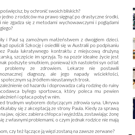
poświęcisz, by ochronić swoich bliskich?
 jedno z rodziców ma prawo sięgnąć po drastyczne środki,
li nie zgadza się z metodami wychowawczymi i poglądami
giego?
ily i Paul są zamożnym małżeństwem z dwojgiem dzieci.
ąd opuścili Szkocję i osiedlili się w Australii po podpisaniu
zez Paula lukratywnego kontraktu z miejscową drużyną
karską, szczęście im sprzyja. To na pozór idealne życie jest
nak podszyte smutkiem, ponieważ ich nastoletni syn od lat
 problemy ze zdrowiem. Lekarze nie postawili
dnoznacznej diagnozy, ale jego napady wściekłości,
u społecznym są źródłem nieustannych trosk.
zależnienie od hazardu i doprowadza całą rodzinę do ruiny
acodawca byłego sportowca, który poleca mu pewien
leżnień i opłaca pobyt w nim.
rzed trudnym wyborem dotyczącym zdrowia syna. Ukrywa
otkałaby się z akceptacją ze strony Paula. Kiedy za sprawą
 jaw, ojciec zabiera chłopca i wyjeżdża, zostawiając żonę
 się z własnymi problemami, o czym jednak rodzice nie mają
om, czy też łączące ją więzi zostaną na zawsze zerwane?