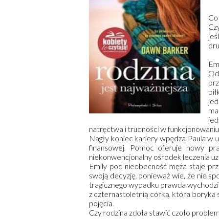
Co 
Czy
jeś
dru
Em
Odk
pr
pił
jed
ma
je
natręctwa i trudności w funkcjonowani
Nagły koniec kariery wpędza Paula w u
finansowej. Pomoc oferuje nowy pr
niekonwencjonalny ośrodek leczenia uza
Emily pod nieobecność męża staje p
swoją decyzję, ponieważ wie, że nie sp
tragicznego wypadku prawda wychodzi na
z czternastoletnią córką, która boryka
pojęcia.
Czy rodzina zdoła stawić czoło problem