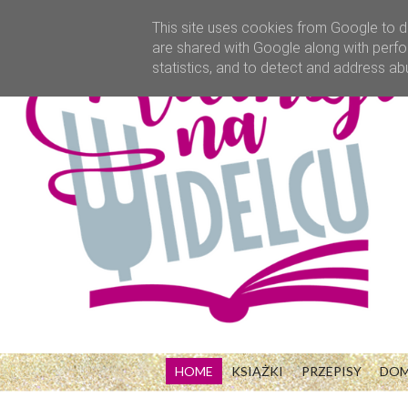
This site uses cookies from Google to de
are shared with Google along with perfo
statistics, and to detect and address ab
HOME
KSIĄŻKI
PRZEPISY
DO