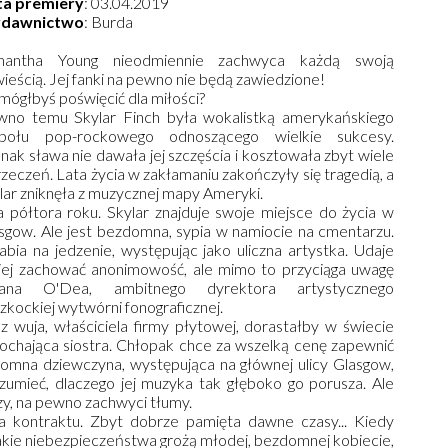
ta premiery
: 03.04.2019
dawnictwo
: Burda
mantha Young nieodmiennie zachwyca każdą swoją
ieścią. Jej fanki na pewno nie będą zawiedzione!
mógłbyś poświęcić dla miłości?
no temu Skylar Finch była wokalistką amerykańskiego
społu pop-rockowego odnoszącego wielkie sukcesy.
nak sława nie dawała jej szczęścia i kosztowała zbyt wiele
zeczeń. Lata życia w zakłamaniu zakończyły się tragedią, a
lar zniknęła z muzycznej mapy Ameryki.
a półtora roku. Skylar znajduje swoje miejsce do życia w
sgow. Ale jest bezdomna, sypia w namiocie na cmentarzu.
abia na jedzenie, występując jako uliczna artystka. Udaje
 jej zachować anonimowość, ale mimo to przyciąga uwagę
lliana O'Dea, ambitnego dyrektora artystycznego
zkockiej wytwórni fonograficznej.
 wuja, właściciela firmy płytowej, dorastałby w świecie
ochająca siostra. Chłopak chce za wszelką cenę zapewnić
domna dziewczyna, występująca na głównej ulicy Glasgow,
umieć, dlaczego jej muzyka tak głęboko go porusza. Ale
y, na pewno zachwyci tłumy.
 kontraktu. Zbyt dobrze pamięta dawne czasy... Kiedy
jakie niebezpieczeństwa grożą młodej, bezdomnej kobiecie,