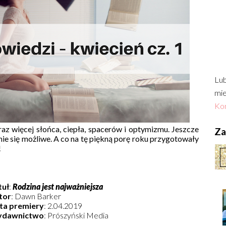
Lub
mie
Kon
z więcej słońca, ciepła, spacerów i optymizmu. Jeszcze
Zac
nie się możliwe. A co na tę piękną porę roku przygotowały
!
tuł
:
Rodzina jest najważniejsza
tor
: Dawn Barker
ta premiery
: 2.04.2019
dawnictwo
: Prószyński Media