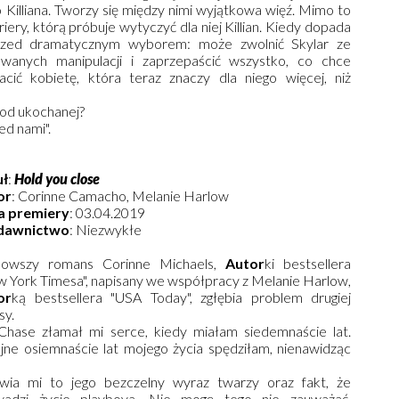
 Killiana. Tworzy się między nimi wyjątkowa więź. Mimo to
iery, którą próbuje wytyczyć dla niej Killian. Kiedy dopada
e przed dramatycznym wyborem: może zwolnić Skylar ze
wanych manipulacji i zaprzepaścić wszystko, co chce
racić kobietę, która teraz znaczy dla niego więcej, niż
 od ukochanej?
ed nami".
uł
:
Hold you close
or
: Corinne Camacho, Melanie Harlow
a premiery
: 03.04.2019
awnictwo
: Niezwykłe
nowszy romans Corinne Michaels,
Autor
ki bestsellera
 York Timesa", napisany we współpracy z Melanie Harlow,
or
ką bestsellera "USA Today", zgłębia problem drugiej
sy.
Chase złamał mi serce, kiedy miałam siedemnaście lat.
jne osiemnaście lat mojego życia spędziłam, nienawidząc
wia mi to jego bezczelny wyraz twarzy oraz fakt, że
wadzi życie playboya. Nie mogę tego nie zauważać,