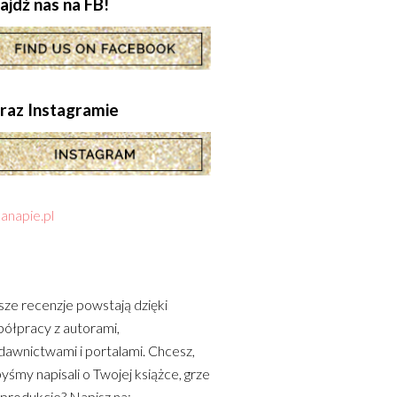
ajdź nas na FB!
.oraz Instagramie
anapie.pl
ze recenzje powstają dzięki
ółpracy z autorami,
awnictwami i portalami. Chcesz,
yśmy napisali o Twojej książce, grze
 produkcie? Napisz na: