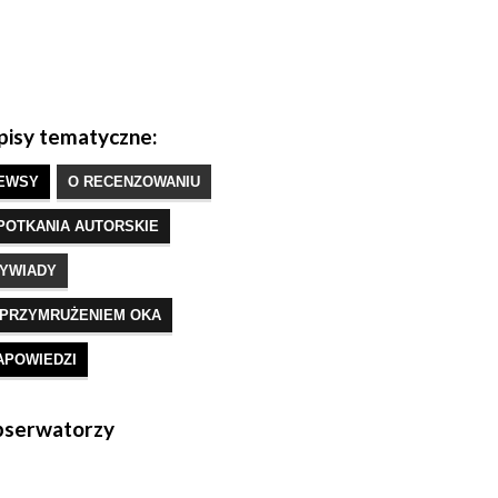
isy tematyczne:
EWSY
O RECENZOWANIU
POTKANIA AUTORSKIE
YWIADY
 PRZYMRUŻENIEM OKA
APOWIEDZI
serwatorzy