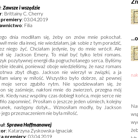
Zn
ł
:
Zawsze i wszędzie
r
: Brittainy C. Cherry
 premiery
: 03.04.2019
awnictwo
: Filia
ego dnia modliłam się, żeby on znów mnie pokochał.
..
wił mnie dla innej, nie wiedziałam, jak sobie z tym poradzić,
ez niego żyć. Chciałam jedynie, by do mnie wrócił. Ale
ił się Jackson Emery. To miał być tylko letni romans.
zyk pozytywnej energii dla pogruchotanego serca. Byliśmy
iebie idealni, ponieważ oboje wiedzieliśmy, że nasz romans
otrwa zbyt długo. Jackson nie wierzył w związki, a ja
nak
iłam wiarę w miłość. Wszystko było dobrze, aż pewnej
 moje serce zgubiło rytm. Nie spodziewałam się, że
on się zaśmieje, nakłoni mnie do zwierzeń, przegna mój
k. Kiedy nasz wspólny czas dobiegł końca, moje serce nie
fiło zapomnieć. Prosiłam o jeszcze jeden uśmiech, kolejny
Nas
łunek, następny dotyk... Wznosiłam modły, by Jackson
e jego przeznaczeniem nie była miłość.
wsp
wyd
uł
:
Sprawa Hoffmanowej
żeb
tor
: Katarzyna Zyskowska-Ignaciak
ta premiery
: 03.04.2019
lub