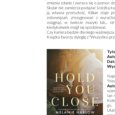
zmienia zdanie i zwraca się o pomoc do
Skylar nie zamierza podążać ścieżką kar
ją własna przeszłość, Killian staj
zobowiązań, zrezygnować z wyracho
osiągnąć, w świecie muzyki lub... st
kiedykolwiek mógł się spodziewać.
Czy kariera będzie dla niego ważniejsza
Książka tworzy dylogię z "Wszystko prz
Tyt
Aut
Dat
Wyd
Naj
"New
Aut
szan
Ian 
Kole
go.
Ułat
pro