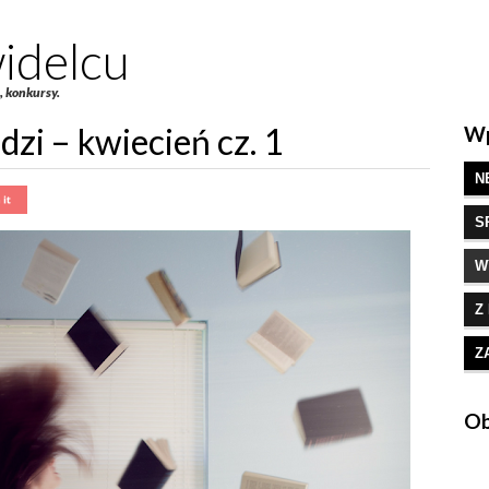
idelcu
e, konkursy.
zi – kwiecień cz. 1
Wp
N
S
W
Z
Z
Ob