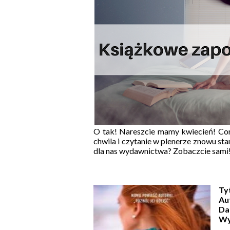
O tak! Nareszcie mamy kwiecień! Cora
chwila i czytanie w plenerze znowu sta
dla nas wydawnictwa? Zobaczcie sami
Ty
Au
Da
Wy