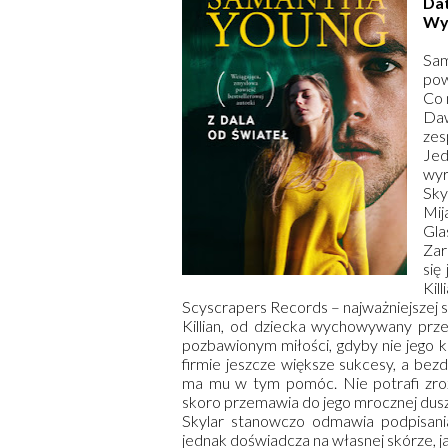
Da
Wy
Sa
pow
Co 
Daw
ze
Jed
wyr
Sky
Mij
Gla
Zar
się
Ki
Scyscrapers Records – najważniejszej s
Killian, od dziecka wychowywany przez
pozbawionym miłości, gdyby nie jego k
firmie jeszcze większe sukcesy, a bez
ma mu w tym pomóc. Nie potrafi zroz
skoro przemawia do jego mrocznej dusz
Skylar stanowczo odmawia podpisania
jednak doświadcza na własnej skórze, 