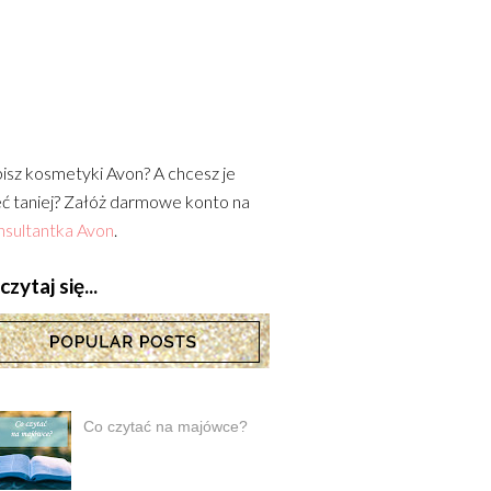
isz kosmetyki Avon? A chcesz je
ć taniej? Załóż darmowe konto na
sultantka Avon
.
zytaj się...
Co czytać na majówce?