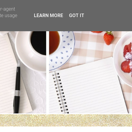
er-agent
ate usage
LEARN MORE
GOT IT