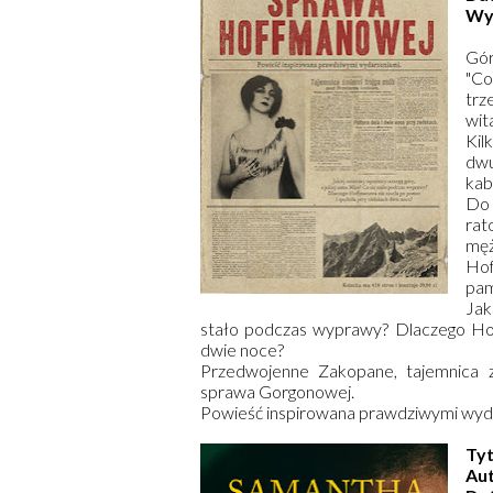
Wy
Gór
"Co
trz
wit
Kil
dwu
kab
Do 
rat
mę
Hof
pami
Jak
stało podczas wyprawy? Dlaczego Hof
dwie noce?
Przedwojenne Zakopane, tajemnica z p
sprawa Gorgonowej.
Powieść inspirowana prawdziwymi wyd
Tyt
Au