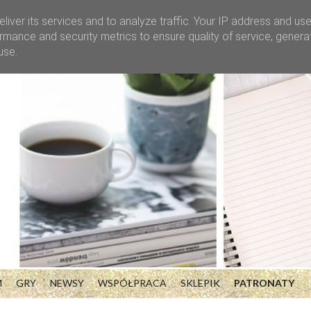
liver its services and to analyze traffic. Your IP address and us
rmance and security metrics to ensure quality of service, gener
use.
M
GRY
NEWSY
WSPÓŁPRACA
SKLEPIK
PATRONATY