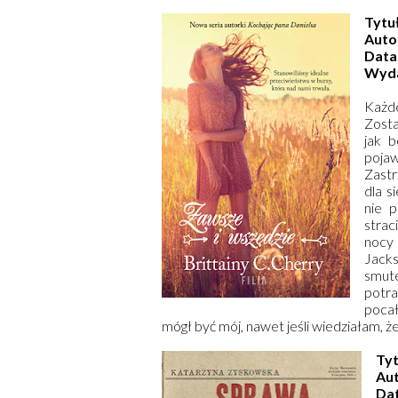
Tytu
Auto
Data
Wyd
Każd
Zosta
jak b
pojaw
Zastr
dla s
nie p
strac
nocy
Jacks
smute
potra
poca
mógł być mój, nawet jeśli wiedziałam, ż
Tyt
Au
Da