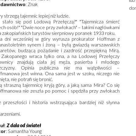
dawnictwo
: Znak
dom
y strzegą tajemnic lepiej niż ludzie.
 stało się pod Lodową Przełęczą?" "Tajemnicza śmierć
ech osób!" "Dwie noce przy zwłokach" – takimi nagłówkami
a zakopiańskich turystów sierpniowy poranek 1933 roku.
ka dni wcześniej w góry wyrusza prokurator Hoffman z
nastoletnim synem i żoną – byłą gwiazdą warszawskich
aretów, budzącą pożądanie i zazdrość przepiękną Mirą.
Zakopanego wraca tylko ona, a na Lodowej Przełęczy
ownicy znajdują ciała jej męża, pasierba i młodego
żczyzny. Opinia publiczna nie ma wątpliwości –
fmanowa jest winna. Ona sama jest w szoku, niczego nie
ęta, nie potrafi się bronić.
ą straszną tajemnicę kryją góry, a jaką sama Mira? Co się
fmanowa nie zeszła po pomoc i spędziła przy zwłokach
rzeszłości i historia wstrząsająca bardziej niż słynna
arzeniami.
uł
:
Z dala od świateł
tor
: Samantha Young