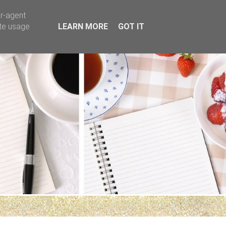
er-agent
ate usage
LEARN MORE
GOT IT