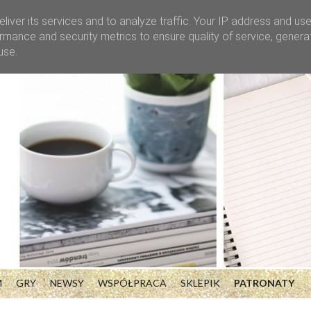
liver its services and to analyze traffic. Your IP address and us
rmance and security metrics to ensure quality of service, gener
use.
M
GRY
NEWSY
WSPÓŁPRACA
SKLEPIK
PATRONATY