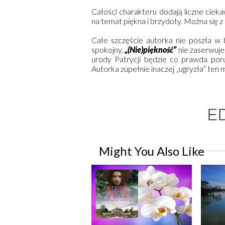
Całości charakteru dodają liczne ciek
na temat piękna i brzydoty. Można się 
Całe szczęście autorka nie poszła w 
spokojny,
„(Nie)piękność”
nie zaserwuje 
urody Patrycji będzie co prawda poru
Autorka zupełnie inaczej „ugryzła” ten m
Might You Also Like