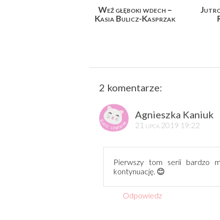
Weź głęboki wdech –
Jutro
Kasia Bulicz-Kasprzak
2 komentarze:
Agnieszka Kaniuk
21 lipca 2019 19:22
Pierwszy tom serii bardzo m
kontynuację. 😊
Odpowiedz