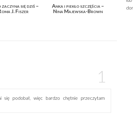
 zaczyna się dziś –
Anka i piekło szczęścia –
dom
Roma J. Fiszer
Nina Majewska-Brown
i się podobał, więc bardzo chętnie przeczytam