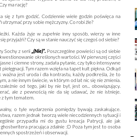
 Czy ma rację?
za się z tym godzić. Codziennie wiele godzin poświęca na
fi utrzymać przy sobie mężczyzny. Co robi źle?
ieżki. Każda żyje w zupełnie inny sposób, wierzy w inne
się przyjaźń? Czy są w stanie nauczyć się czegoś od siebie?
y Sochy z serii
„(Nie)”.
Poszczególne powieści są od siebie
li kwestionowanie określonych wartości. W pierwszej części
jasne i ciemne strony, zadała pytanie, czy tylko intensywne
 pielęgnacji. Tym razem wzięła na tapet kult piękna. Odkąd
 ważna jest uroda i dla kontrastu, każdy podkreśla, że to
m, a nie innym świecie, w którym od lat nic się nie zmienia.
ależnie od tego, jaki by nie był, jest on... obowiązujący.
ć, ale z pewnością nie da się udawać, że nie istnieje.
ę z tym tematem.
walny, o tyle wydarzenia pomiędzy bywają zaskakujące.
twa, razem jednak tworzą wiele niecodziennych sytuacji i
ególnie przypadła mi do gustu kreacja Patrycji, ale jak
hostwritera pracująca zdalnie :D Poza tym jest to osoba
 cennych spostrzeżeń i obserwacji.