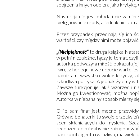
spojrzenia innych odbiera jako krytykę.
Nasturcja nie jest młoda i nie zamier
pielęgnowanie urody, a jednak nie potra
Przez przypadek przecinają się ich śc
wartości, czy między nimi może pojawić 
„(Nie)piękność”
to druga książka Natasz
w pełni niezależne, łączy je temat, czy
autorka podważyła miłość, pokazała jej 
i wręcz herlequinowe uczucie warte jest
pamiętam, wszystko wokół krzyczy, jak
szkodliwa polityka. A jednak żyjemy w ty
Zawsze funkcjonuje jakiś wzorzec i niez
Można go kwestionować, można popiera
Autorka w niebanalny sposób mierzy si
O ile sam finał jest mocno przewidy
Główne bohaterki to swoje przeciwieńs
scen skłaniających do myślenia. Szcz
recenzentce miałaby nie zaimponować g
bardzo inteligenta i wrażliwa, ma wiele