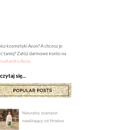
isz kosmetyki Avon? A chcesz je
ć taniej? Załóż darmowe konto na
sultantka Avon
.
zytaj się...
Naturalny szampon
nawilżający od Hristina