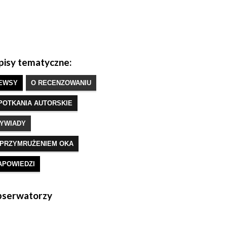
isy tematyczne:
EWSY
O RECENZOWANIU
POTKANIA AUTORSKIE
YWIADY
 PRZYMRUŻENIEM OKA
APOWIEDZI
serwatorzy