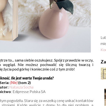
Lub
mie
Kon
ętrze to... sama siebie oszukujesz. Spójrz prawdzie w oczy,
Zac
ko wygląd. Nie możesz pochwalić się śliczną twarzą i
ię życia pod górkę i koniecznie coś z tym zrób!
ękność. Ile jest warta Twoja uroda?
Seria:
(Nie)
(tom 2)
utor:
Natasza Socha
ictwo
: Edipresse Polska SA
 z tym pogodziła. Stara się za wszelką cenę unikać kontaktów
 strojami. Każde wyjście z domu to dla niej problem, a