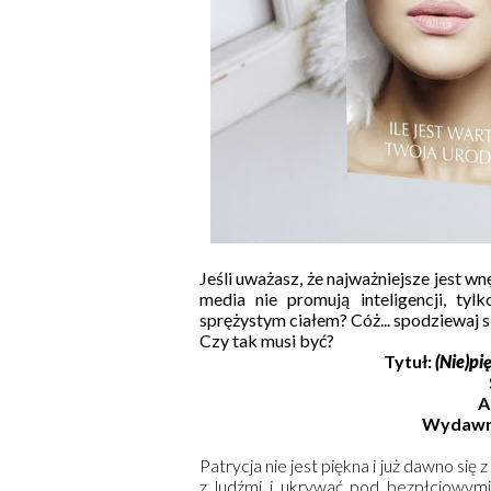
Jeśli uważasz, że najważniejsze jest wn
media nie promują inteligencji, tyl
sprężystym ciałem? Cóż... spodziewaj s
Czy tak musi być?
Tytuł:
(Nie)pi
A
Wydawn
Patrycja nie jest piękna i już dawno się
z ludźmi i ukrywać pod bezpłciowymi