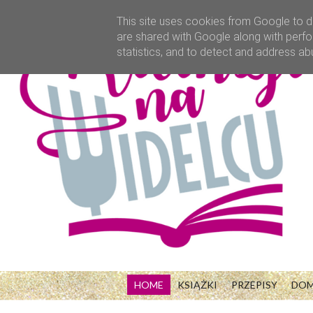
This site uses cookies from Google to de
are shared with Google along with perfo
statistics, and to detect and address ab
HOME
KSIĄŻKI
PRZEPISY
DO