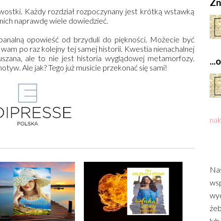
Zn
awostki. Każdy rozdział rozpoczynany jest krótką wstawką
z nich naprawdę wiele dowiedzieć.
banalną opowieść od brzyduli do piękności. Możecie być
wam po raz kolejny tej samej historii. Kwestia nienachalnej
szana, ale to nie jest historia wyglądowej metamorfozy.
..
otyw. Ale jak? Tego już musicie przekonać się sami!
nak
Nas
wsp
wyd
żeb
lub