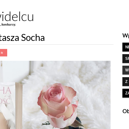
idelcu
e, konkursy.
tasza Socha
Wp
N
S
W
Z
Z
Ob