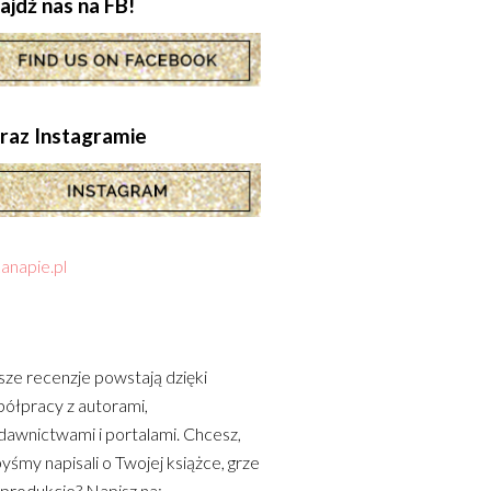
ajdź nas na FB!
.oraz Instagramie
anapie.pl
ze recenzje powstają dzięki
ółpracy z autorami,
awnictwami i portalami. Chcesz,
yśmy napisali o Twojej książce, grze
 produkcie? Napisz na: