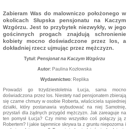
Zabieram Was do malowniczo położonego w
okolicach Słupska pensjonatu na Kaczym
Wzgórzu. Jest to przybytek niezwykły, w jego
gościnnych progach znajdują schronienie
kobiety mocno doświadczone przez los, a
dokładniej rzecz ujmując przez mężczyzn.
Tytuł:
Pensjonat na Kaczym Wzgórzu
Autor
: Paulina Kozłowska
Wydawnictwo
: Replika
Prowadzi go trzydziestoletnia Łucja, sama mocno
doświadczona przez los. Niestety nad pensjonatem zbierają
się czarne chmury w osobie Roberta, właściciela sąsiedniej
działki, który postanawia wybudować na niej Samotnię,
przystań dla żądnych przygód mężczyzn. Jak zareaguje na
ten pomysł Łucja? Czy mimo wszystko coś połączy ją z
Robertem? I jakie tajemnice skrywa ta z gruntu niepozorna i