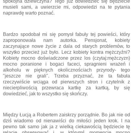
spokojna dziewczyna? Tego już dowiedzieć się będziecie
musieli sami, a uwierzcie mi, odpowiedzi na te pytania
naprawdę warto poznać.
Bardzo spodobał mi się pomysł fabuły tej powieści, który
zaproponowała nam autorka. Pensjonat, kobiety
zaczynające nowe życie z dala od starych problemów, to
wszytko przecież już było. Lecz kobiety kontra mężczyźni?
Kobiety mocno doświadczone przez los (czytaj:mężczyzn)
mocno poranione i bogaci faceci, spragnieni wrażeń i
alkoholu w pięknych okolicznościach przyrody- tego
"jeszcze nie grali". Trzeba przyznać, że ta fabuła
rzeczywiście wciąga od pierwszych stron i czytelnik z
niecierpliwością przewraca kartkę za kartką, by się
dowiedzieć, jak to wszystko się skończy.
Między Łucją a Robertem zaiskrzy porządnie. Bo jak nie od
dziś wiadomo od nienawiści do miłości jeden krok. I na
pewno tak samo jak ja z wielką ciekawością będziecie tę
relację obserwować i, w którymś momencie mocno