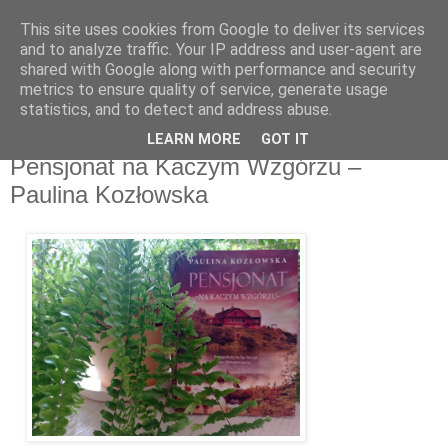
This site uses cookies from Google to deliver its services
Recenzje na widelcu
and to analyze traffic. Your IP address and user-agent are
shared with Google along with performance and security
metrics to ensure quality of service, generate usage
Portal kulturalny - książki, recenzje, inspiracje, konkursy.
statistics, and to detect and address abuse.
LEARN MORE
GOT IT
wtorek, 1 czerwca 2021
Pensjonat na Kaczym Wzgórzu –
Paulina Kozłowska