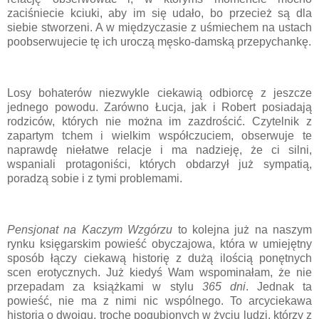
zaciśniecie kciuki, aby im się udało, bo przecież są dla
siebie stworzeni. A w międzyczasie z uśmiechem na ustach
poobserwujecie tę ich uroczą męsko-damską przepychankę.
Losy bohaterów niezwykle ciekawią odbiorcę z jeszcze
jednego powodu. Zarówno Łucja, jak i Robert posiadają
rodziców, których nie można im zazdrościć. Czytelnik z
zapartym tchem i wielkim współczuciem, obserwuje te
naprawdę niełatwe relacje i ma nadzieję, że ci silni,
wspaniali protagoniści, których obdarzył już sympatią,
poradzą sobie i z tymi problemami.
Pensjonat na Kaczym Wzgórzu
to kolejna już na naszym
rynku księgarskim powieść obyczajowa, która w umiejętny
sposób łączy ciekawą historię z dużą ilością ponętnych
scen erotycznych. Już kiedyś Wam wspominałam, że nie
przepadam za książkami w stylu
365 dni
. Jednak ta
powieść, nie ma z nimi nic wspólnego. To arcyciekawa
historia o dwojgu, trochę pogubionych w życiu ludzi, którzy z