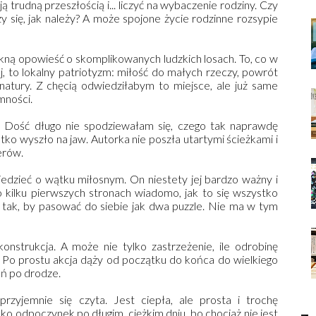
ą trudną przeszłością i... liczyć na wybaczenie rodziny. Czy
y się, jak należy? A może spojone życie rodzinne rozsypie
ękną opowieść o skomplikowanych ludzkich losach. To, co w
j, to lokalny patriotyzm: miłość do małych rzeczy, powrót
 natury. Z chęcią odwiedziłabym to miejsce, ale już same
mności.
. Dość długo nie spodziewałam się, czego tak naprawdę
ko wyszło na jaw. Autorka nie poszła utartymi ścieżkami i
erów.
dzieć o wątku miłosnym. On niestety jej bardzo ważny i
 kilku pierwszych stronach wiadomo, jak to się wszystko
i tak, by pasować do siebie jak dwa puzzle. Nie ma w tym
nstrukcja. A może nie tylko zastrzeżenie, ile odrobinę
 Po prostu akcja dąży od początku do końca do wielkiego
ań po drodze.
 przyjemnie się czyta. Jest ciepła, ale prosta i trochę
ko odpoczynek po długim, ciężkim dniu, bo chociaż nie jest