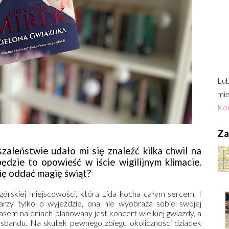
Lub
mie
Kon
Zac
aleństwie udało mi się znaleźć kilka chwil na
będzie to opowieść w iście wigilijnym klimacie.
ię oddać magię świąt?
górskiej miejscowości, którą Lida kocha całym sercem. I
arzy tylko o wyjeździe, ona nie wyobraża sobie swojej
zasem na dniach planowany jest koncert wielkiej gwiazdy, a
ysbandu. Na skutek pewnego zbiegu okoliczności dziadek