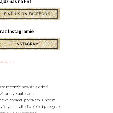
ajdź nas na FB!
.oraz Instagramie
anapie.pl
ze recenzje powstają dzięki
ółpracy z autorami,
awnictwami i portalami. Chcesz,
yśmy napisali o Twojej książce, grze
 produkcie? Napisz na: