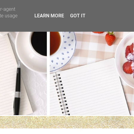
er-agent
ate usage
LEARN MORE
GOT IT