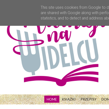
This site uses cookies from Google to de
are shared with Google along with perfo
statistics, and to detect and address ab
HOME
KSIĄŻKI
PRZEPISY
DO