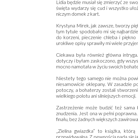
Lidia będzie musiał się zmierzyć ze swoj
święta wydarzy się cud i wszystko ułoż
niczym domek z kart.
Krystyna Mirek, jak zawsze, tworzy pi
tym tytule spodobało mi się najbardzie
do korzeni, pieczenie chleba i piękno
urokliwe opisy sprawiły mi wiele przyje
Ciekawa była również główna intryga
dotyczy i byłam zaskoczono, gdy wszyst
mocno namotała w życiu swoich bohat
Niestety tego samego nie można powie
niesamowicie oklepany. W zasadzie po
potoczy, a bohaterzy zostali stworzen
wielkiego polotu ani silniejszych emocji.
Zastrzeżenie może budzić też sama ko
znudzenia. Jest ona w pełni poprawna.
finału, bez żadnych większych zawirow
„Zielina gwiazdka” to książka, którą
przewidywalna. Z pewnością nada się ja