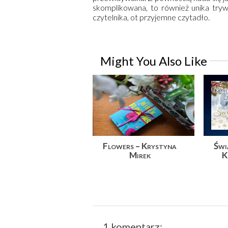
skomplikowana, to również unika trywi
czytelnika, ot przyjemne czytadło.
Might You Also Like
Flowers – Krystyna
Świ
Mirek
K
1 komentarz: