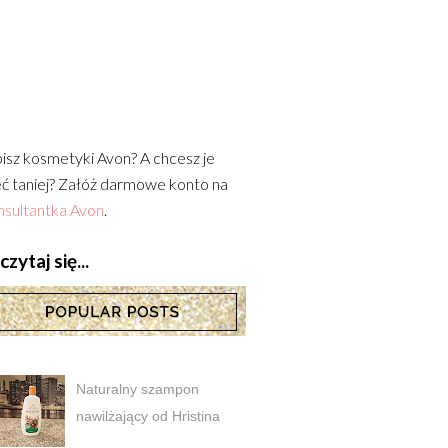
isz kosmetyki Avon? A chcesz je
ć taniej? Załóż darmowe konto na
sultantka Avon
.
zytaj się...
Naturalny szampon
nawilżający od Hristina