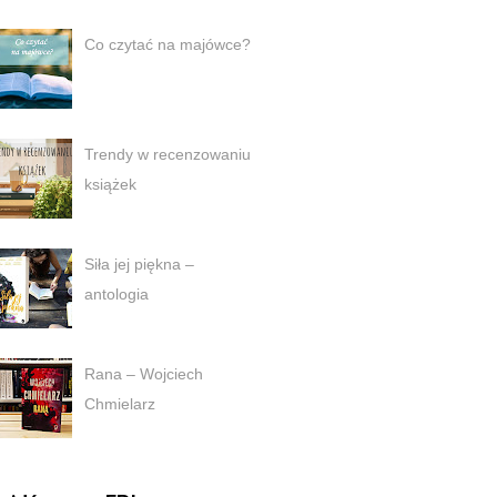
Co czytać na majówce?
Trendy w recenzowaniu
książek
Siła jej piękna –
antologia
Rana – Wojciech
Chmielarz