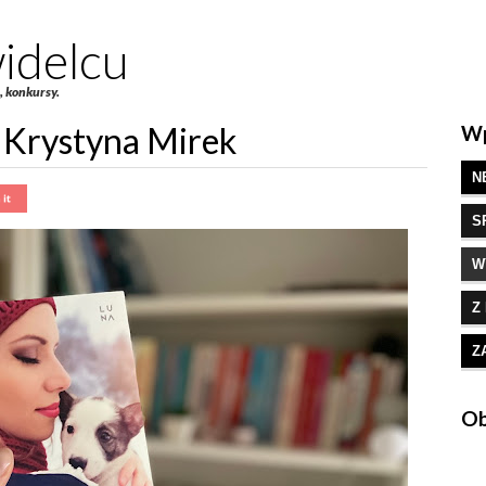
idelcu
e, konkursy.
 Krystyna Mirek
Wp
N
S
W
Z
Z
Ob