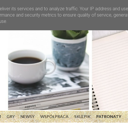
liver its services and to analyze traffic. Your IP address and us
rmance and security metrics to ensure quality of service, gener
use.
M
GRY
NEWSY
WSPÓŁPRACA
SKLEPIK
PATRONATY