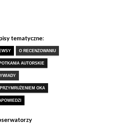
isy tematyczne:
EWSY
O RECENZOWANIU
POTKANIA AUTORSKIE
YWIADY
 PRZYMRUŻENIEM OKA
APOWIEDZI
serwatorzy