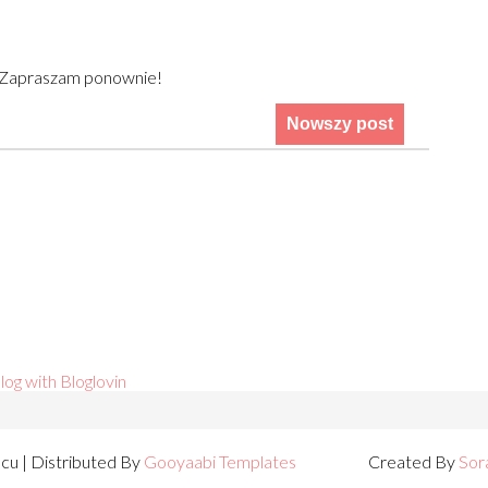
) Zapraszam ponownie!
Nowszy post
log with Bloglovin
lcu
| Distributed By
Gooyaabi Templates
Created By
Sor