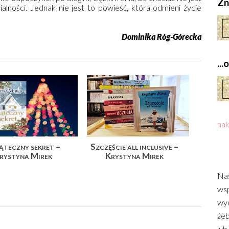
Zn
alności. Jednak nie jest to powieść, która odmieni życie
Dominika Róg-Górecka
..
nak
ąteczny sekret –
Szczęście all inclusive –
rystyna Mirek
Krystyna Mirek
Nas
wsp
wyd
żeb
lub