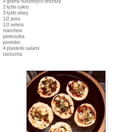
4 gramy suszonych drożdży
2 łyżki cukru
3 łyżki oliwy
1/2 pora
1/2 selera
marchew
pietruszka
pomidor
4 plasterki salami
rzeżucha