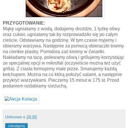
PRZYGOTOWANIE:
Mąkę ugniatamy z wodą, dodajemy drożdże, 1 łyżkę oliwy
oraz cukier, ugniatamy tak by rozprowadziło się po całym
cieście. Odstawiamy na godzinę. W tym czasie myjemy i
obieramy warzywa. Następnie za pomocą obieraczki tniemy
na cienkie plastry. Pomidora zaś kroimy w ćwiartki.
Nakładamy na tacę, polewamy oliwą i grillujemy korzystając
ze specjalnej opcji w mikrofali (oczywiście można też użyć
grilla). Z ciasta formujemy małe pizze. Smarujemy każdą
ketchupem. Można na co którą położyć salami, a następnie
przykryć warzywkami. Pieczemy 15 minut w 175 st. Przed
podaniem ozdabiamy rzeżuchą.
Unknown
o
20:50
Udostępnij