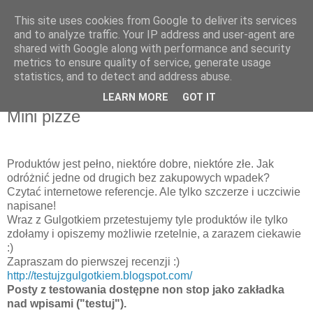
This site uses cookies from Google to deliver its services
Recenzje na widelcu
and to analyze traffic. Your IP address and user-agent are
shared with Google along with performance and security
metrics to ensure quality of service, generate usage
Portal kulturalny - książki, recenzje, inspiracje, konkursy.
statistics, and to detect and address abuse.
LEARN MORE
GOT IT
piątek, 10 maja 2013
Mini pizze
Produktów jest pełno, niektóre dobre, niektóre złe. Jak
odróżnić jedne od drugich bez zakupowych wpadek?
Czytać internetowe referencje. Ale tylko szczerze i uczciwie
napisane!
Wraz z Gulgotkiem przetestujemy tyle produktów ile tylko
zdołamy i opiszemy możliwie rzetelnie, a zarazem ciekawie
:)
Zapraszam do pierwszej recenzji :)
http://testujzgulgotkiem.blogspot.com/
Posty z testowania dostępne non stop jako zakładka
nad wpisami ("testuj").