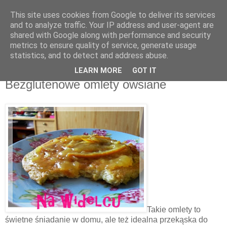
This site uses cookies from Google to deliver its services
Recenzje na widelcu
and to analyze traffic. Your IP address and user-agent are
shared with Google along with performance and security
metrics to ensure quality of service, generate usage
Portal kulturalny - książki, recenzje, inspiracje, konkursy.
statistics, and to detect and address abuse.
LEARN MORE
GOT IT
sobota, 8 lutego 2014
Bezglutenowe omlety owsiane
Takie omlety to
świetne śniadanie w domu, ale też idealna przekąska do