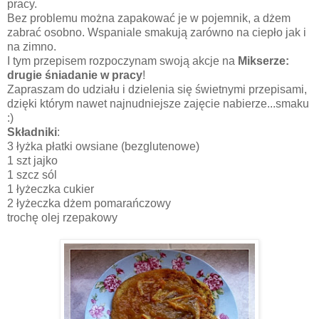
pracy.
Bez problemu można zapakować je w pojemnik, a dżem
zabrać osobno. Wspaniale smakują zarówno na ciepło jak i
na zimno.
I tym przepisem rozpoczynam swoją akcje na
Mikserze:
drugie śniadanie w pracy
!
Zapraszam do udziału i dzielenia się świetnymi przepisami,
dzięki którym nawet najnudniejsze zajęcie nabierze...smaku
:)
Składniki
:
3 łyżka płatki owsiane (bezglutenowe)
1 szt jajko
1 szcz sól
1 łyżeczka cukier
2 łyżeczka dżem pomarańczowy
trochę olej rzepakowy